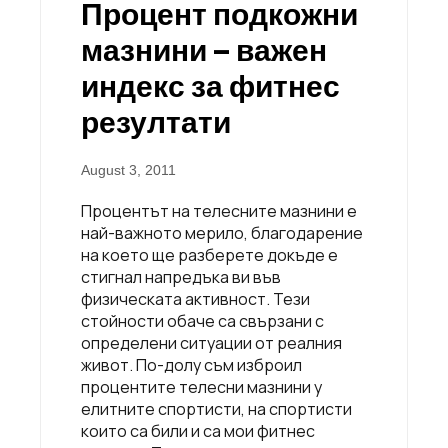
Процент подкожни
мазнини – важен
индекс за фитнес
резултати
August 3, 2011
Процентът на телесните мазнини е
най-важното мерило, благодарение
на което ще разберете докъде е
стигнал напредъкa ви във
физическата активност. Тези
стойности обаче са свързани с
определени ситуации от реалния
живот. По-долу съм изброил
процентите телесни мазнини у
елитните спортисти, на спортисти
които са били и са мои фитнес