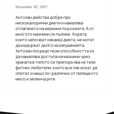
November 30, 2007
Хитозан действа добре при
нискокалорични диети и намалява
отлагането на мазнини под кожата. А от
многото мазнини се пълнее. Хората,
които започват някаква диета, не могат
да издържат дълго на изкушенията.
Хитозан посредством способността си
да намалява достъпа на мазнини чрез
храната в тялото се препоръчва на тези
фитнес любители, които все пак искат да
опитат и нещо по-различно от пилешкото
месо и зеленчуците.