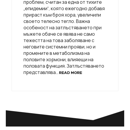
проблем, считан за една от тихите
„епидемии“, която ежегодно добавя
прираст към броя хора, увеличили
своето телесно тегло. Важна
особеност на затлъстяването при
мъжете обаче се явява не само
тежестта на това заболяване с
неговите системни прояви, но и
промените в метаболизма на
половите хормони, влияещи на
половата функция. Затлъстяването
представлява…
READ MORE