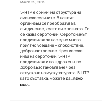
March 25, 2015
5-HTP е с химична структура на
аминокиселините. В нашият
организъм се преобразува в
съединение, което ви е познато. То
се казва серотонин. Серотонинът
предизвиква за нас едно много
приятно усещане – спокойствие,
добро настроение. Чрез високи
нива на серотонин, 5-HTP
предизвиква и по-здрав сън, по-
добро възстановяване чрез
отпускане на мускулатурата. 5-HTP
като съставка, можете да…
READ
MORE