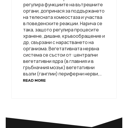
регулира функциите на вътрешните
органи, допринася за поддържането
на телесната хомеостаза и участва
в поведенските реакции. Нарича се
така, защото регулира процесите
хранене, дишане, кръвообращение и
др, свързани с нарастването на
организма. Вегетативната нервна
система се състои от: централни
вегетативни ядра (в главния и в
гръбначния мозък) вегетативни
възли (ганглии) периферни нерви,…
READ MORE