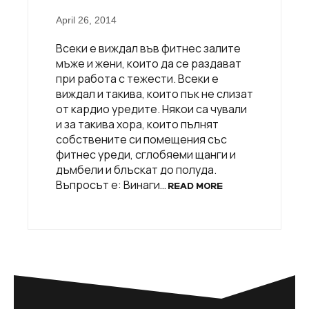
April 26, 2014
Всеки е виждал във фитнес залите
мъже и жени, които да се раздават
при работа с тежести. Всеки е
виждал и такива, които пък не слизат
от кардио уредите. Някои са чували
и за такива хора, които пълнят
собствените си помещения със
фитнес уреди, сглобяеми щанги и
дъмбели и блъскат до полуда.
Въпросът е: Винаги…
READ MORE