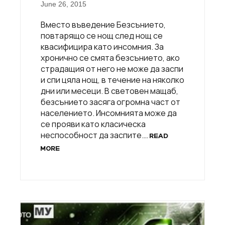
June 26, 2015
Вместо въведение Безсънието,
повтарящо се нощ след нощ се
квасифицира като инсомния. За
хронично се смята безсънието, ако
страдащия от него не може да заспи
и спи цяла нощ, в течение на няколко
дни или месеци. В световен мащаб,
безсънието засяга огромна част от
населението. Инсомнията може да
се прояви като класическа
неспособност да заспите.…
READ
MORE