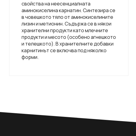
свойства на неесенциалната
аминокиселина карнатин. Синтезира се
в човешкото тяло от аминокиселините
лизин и метионин. Съдържа се в някои
хранителни продукти като млечните
продукти и месото (особено агнешкото
и телешкото). В хранителните добавки
карнитинът се включва под няколко
форми.