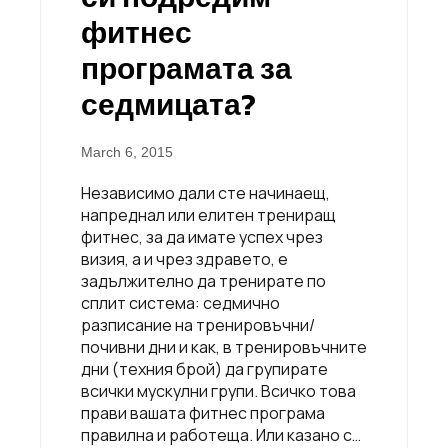
фитнес
програмата за
седмицата?
March 6, 2015
Независимо дали сте начинаещ,
напреднал или елитен трениращ
фитнес, за да имате успех чрез
визия, а и чрез здравето, е
задължително да тренирате по
сплит система: седмично
разписание на тренировъчни/
почивни дни и как, в тренировъчните
дни (техния брой) да групирате
всички мускулни групи. Всичко това
прави вашата фитнес програма
правилна и работеща. Или казано с…