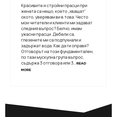
Красивите и стройни прасци при
жената са нещо, което „хващат“
окото, уверявам ви в това. Често
мои читатели и клиенти ми задават
следния въпрос? Белчо, имам
ужасни прасци. Дебели са,
глезените ми са подпухнали и
задържат вода. Как да ги оправя?
Отговорът на този фундаментален,
по тази мускулна група въпрос,
съдържа 3 отговора или 3…
READ
MORE