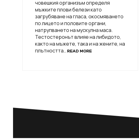
човешкия организъм определя
мъжките плови белези като
загрубяване на гласа, окосмяването
по лицето и половите органи,
натрупването на мускулна маса.
Тестостеронът влияе на либидото,
както на мъжете, така и на жените, на
плътността…
READ MORE