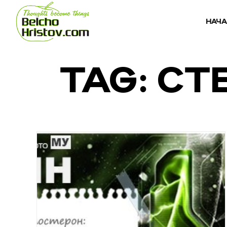
НАЧ
TAG: С