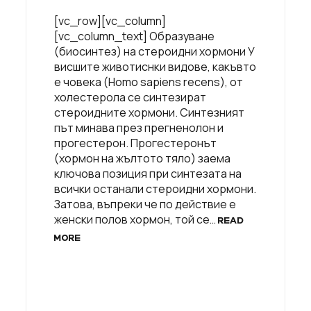
[vc_row][vc_column]
[vc_column_text] Образуване
(биосинтез) на стероидни хормони У
висшите животиснки видове, какъвто
е човека (Homo sapiens recens), от
холестерола се синтезират
стероидните хормони. Синтезният
път минава през прегненолон и
прогестерон. Прогестеронът
(хормон на жълтото тяло) заема
ключова позиция при синтезата на
всички останали стероидни хормони.
Затова, въпреки че по действие е
женски полов хормон, той се…
READ
MORE