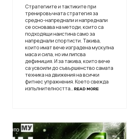
Стратегиите и тактиките при
тренировъчната стратегия за
средно-напреднали и напреднали
се основава на методи, които са
подходящи наистина само за
напреднали спортисти. Такива,
които имат вече изградена мускулна
маса и сила, но им липсва
дефиниция. И за такива, които вече
са усвоили до съвършенство самата
техника на движения на всички
фитнес упражнения. Което свежда
изпълнителността…
READ MORE