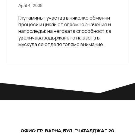
April 4, 2008
Глутаминът участва в няколко обменни
процеси и цикли от огромно значение и
напоследък на неговата способност да
увеличава задържането на азота в
мускула се отделя голямо внимание.
ОФИС: ГР. ВАРНА, БУЛ. "ЧАТАЛДЖА" 20