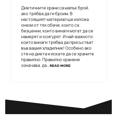
Диетичните храни са малък брой,
ако трябва да ги броим. В
настоящият материал ще изложа
онези от тях обаче, които са
безценни, които винаги могат да се
намерят и осигурят. И най-важното:
които винаги трябва да присъстват
във вашия хладилник! Особено ако
сте на диета и искате да се храните
правилно. Правилно хранене
означава, да…
READ MORE