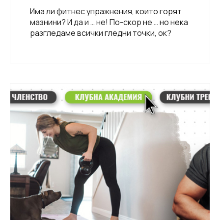
Има ли фитнес упражнения, които горят
мазнини? И да и … не! По-скор не … но нека
разгледаме всички гледни точки, ок?