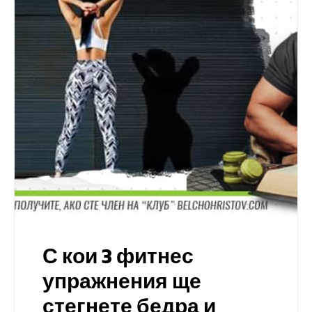
С кои 3 фитнес
упражнения ще
стегнете бедра и