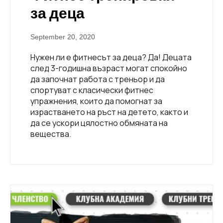
за деца
September 20, 2020
Нужен ли е фитнесът за деца? Да! Децата
след 3-годишна възраст могат спокойно
да започнат работа с треньор и да
спортуват с класически фитнес
упражнения, които да помогнат за
израстването на ръст на детето, както и
да се ускори цялостно обмяната на
вещества.