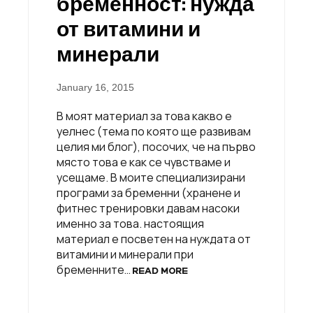
бременност: нужда
от витамини и
минерали
January 16, 2015
В моят материал за това какво е
уелнес (тема по която ще развивам
целия ми блог), посочих, че на първо
място това е как се чувстваме и
усещаме. В моите специализирани
програми за бременни (хранене и
фитнес тренировки давам насоки
именно за това. настоящия
материал е посветен на нуждата от
витамини и минерали при
бременните…
READ MORE