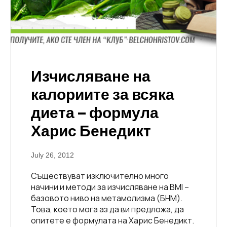
Изчисляване на
калориите за всяка
диета – формула
Харис Бенедикт
July 26, 2012
Съществуват изключително много
начини и методи за изчисляване на BMI –
базовото ниво на метамолизма (БНМ).
Това, което мога аз да ви предложа, да
опитете е формулата на Харис Бенедикт.