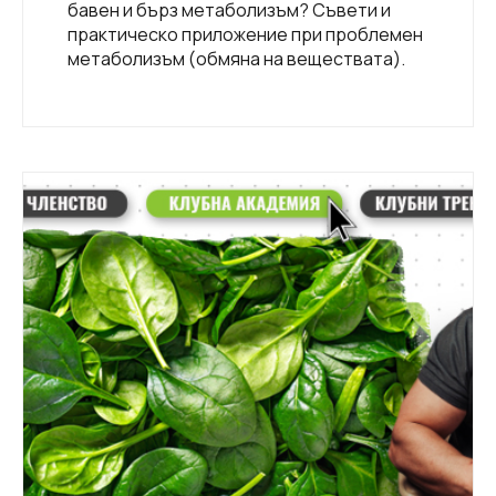
бавен и бърз метаболизъм? Съвети и
практическо приложение при проблемен
метаболизъм (обмяна на веществата).