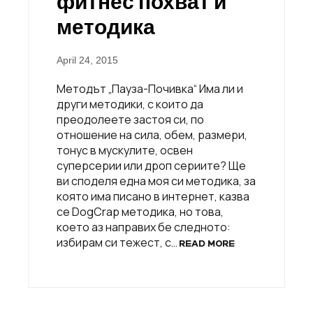
фитнес похват и
методика
April 24, 2015
Методът „Пауза-Почивка“ Има ли и
други методики, с които да
преодолеете застоя си, по
отношение на сила, обем, размери,
тонус в мускулите, освен
суперсерии или дроп сериите? Ще
ви споделя една моя си методика, за
която има писано в интернет, казва
се DogCrap методика, но това,
което аз направих бе следното:
избирам си тежест, с…
READ MORE