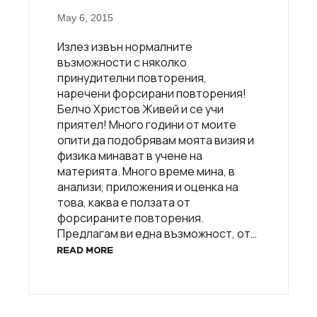
May 6, 2015
Излез извън нормалните
възможности с няколко
принудителни повторения,
наречени форсирани повторения!
Белчо Христов Живей и се учи
приятел! Много години от моите
опити да подобрявам моята визия и
физика минават в учене на
материята. Много време мина, в
aнализи, приложения и оценка на
това, каква е ползата от
форсираните повторения.
Предлагам ви една възможност, от…
READ MORE