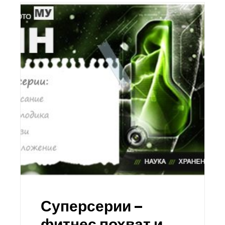
Суперсерии –
фитнес похват и