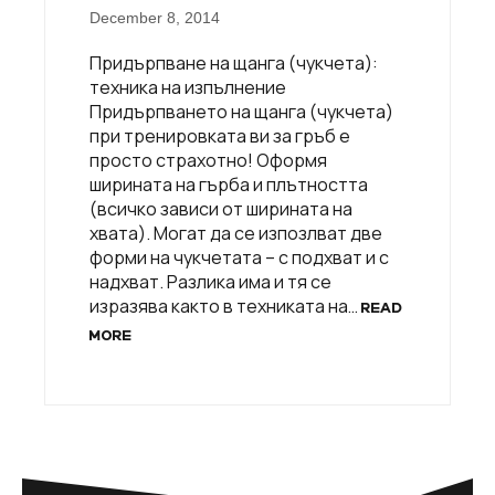
December 8, 2014
Придърпване на щанга (чукчета):
техника на изпълнение
Придърпването на щанга (чукчета)
при тренировката ви за гръб е
просто страхотно! Оформя
ширината на гърба и плътността
(всичко зависи от ширината на
хвата). Могат да се изпозлват две
форми на чукчетата – с подхват и с
надхват. Разлика има и тя се
изразява както в техниката на…
READ
MORE