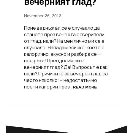
вечерният глад?
November 26, 2013
Поне веднъж ви се е случвало да
станете през вечерта осверипели
от глад, нали? На мен лично ми се е
случвало! Нападам всичко, което е
калорично, вкусно и разбира се –
под ръка! Преодолим ли е
вечерният глад? Да! Въпросът е как,
нали? Причините за вечерен глад са
често няколко: – недостатъчно
поети калории през…
READ MORE