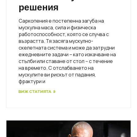
решения
Саркопения е постепенна загуба на
мускулна маса, сила и физическа
работоспособност, която се случва с
възрастта. Тя засяга мускулно-
скелетната система и може да затрудни
ежедневните задачи – като изкачване на
стълби или ставане от стол – с течение
на времето. С отслабването на
мускулите ви рискът от падания,
фрактури и
ВИЖ СТАТИЯТА »