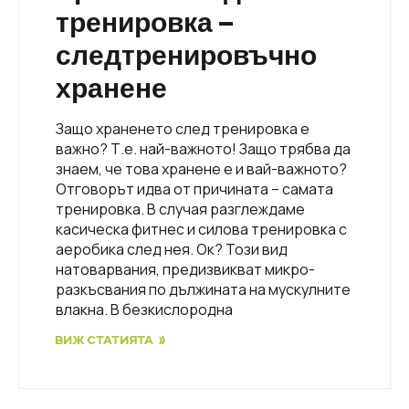
тренировка –
следтренировъчно
хранене
Защо храненето след тренировка е
важно? Т.е. най-важното! Защо трябва да
знаем, че това хранене е и вай-важното?
Отговорът идва от причината – самата
тренировка. В случая разглеждаме
касическа фитнес и силова тренировка с
аеробика след нея. Ок? Този вид
натоварвания, предизвикват микро-
разкъсвания по дължината на мускулните
влакна. В безкислородна
ВИЖ СТАТИЯТА »