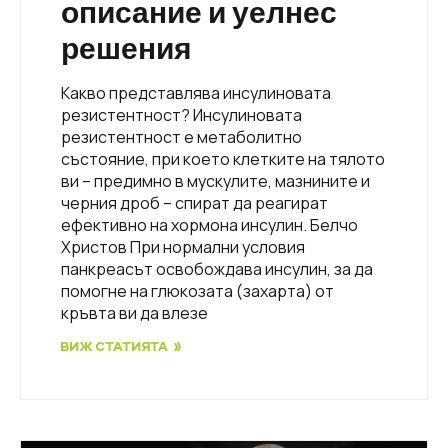
описание и уелнес
решения
Какво представлява инсулиновата
резистентност? Инсулиновата
резистентност е метаболитно
състояние, при което клетките на тялото
ви – предимно в мускулите, мазнините и
черния дроб – спират да реагират
ефективно на хормона инсулин. Белчо
Христов При нормални условия
панкреасът освобождава инсулин, за да
помогне на глюкозата (захарта) от
кръвта ви да влезе
ВИЖ СТАТИЯТА »