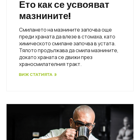
Ето как се усвояват
мазнините!
Смилането на мазнините започва още
преди храната да влезе в стомаха, като
химическото смилане започва в устата.
Тялото продължава да смила мазнините,
докато храната се движи през
храносмилателния тракт.
ВИЖ СТАТИЯТА »