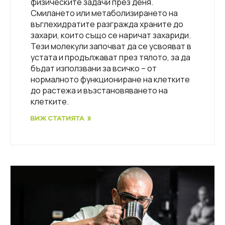
физическите задачи през деня.
Смилането или метаболизирането на
въглехидратите разгражда храните до
захари, които също се наричат ​​захариди.
Тези молекули започват да се усвояват в
устата и продължават през тялото, за да
бъдат използвани за всичко – от
нормалното функциониране на клетките
до растежа и възстановяването на
клетките.
ВИЖ СТАТИЯТА »