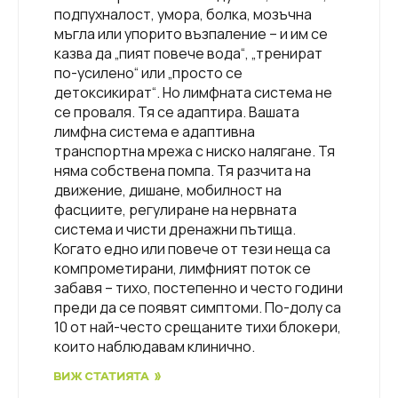
подпухналост, умора, болка, мозъчна
мъгла или упорито възпаление – и им се
казва да „пият повече вода“, „тренират
по-усилено“ или „просто се
детоксикират“. Но лимфната система не
се проваля. Тя се адаптира. Вашата
лимфна система е адаптивна
транспортна мрежа с ниско налягане. Тя
няма собствена помпа. Тя разчита на
движение, дишане, мобилност на
фасциите, регулиране на нервната
система и чисти дренажни пътища.
Когато едно или повече от тези неща са
компрометирани, лимфният поток се
забавя – тихо, постепенно и често години
преди да се появят симптоми. По-долу са
10 от най-често срещаните тихи блокери,
които наблюдавам клинично.
ВИЖ СТАТИЯТА »