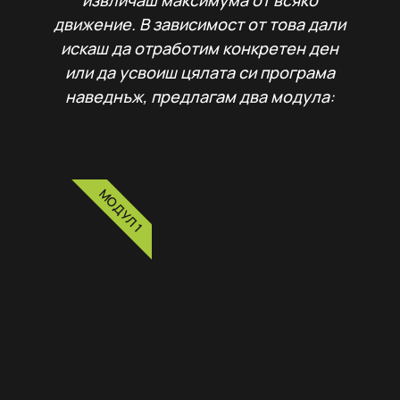
извличаш максимума от всяко
движение. В зависимост от това дали
искаш да отработим конкретен ден
или да усвоиш цялата си програма
наведнъж, предлагам два модула:
МОДУЛ 1