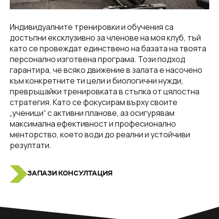
Индивидуалните тренировки и обучения са
достъпни ексклузивно за членове на моя клуб, тъй
като се провеждат единствено на базата на твоята
персонално изготвена програма. Този подход
гарантира, че всяко движение в залата е насочено
към конкретните ти цели и биологични нужди,
превръщайки тренировката в стъпка от цялостна
стратегия. Като се фокусирам върху своите
„ученици“ с активни планове, аз осигурявам
максимална ефективност и професионално
менторство, което води до реални и устойчиви
резултати.
ЗАПАЗИ КОНСУЛТАЦИЯ