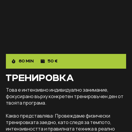
80 MIN
50 €
ТРЕНИРОВКА
Това е интензивно индивидуално занимание,
фокусирано върху конкретен тренировъчен ден от
твоята програма.
Какво представлява: Провеждаме физически
тренировката заедно, като следя за темпото,
интензивността и правилната техника в реално