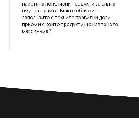
наистина популярни продукти за силна
имунна защита. Вижте обаче и се
запознайте с техните правилни дози,
прием и с които продукти ще извлечете
максимума?