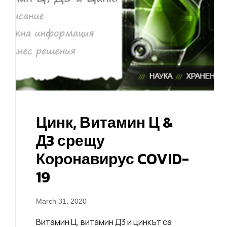
Цинк, Витамин Ц &
Д3 срещу
Коронавирус COVID-
19
March 31, 2020
Витамин Ц, витамин Д3 и цинкът са