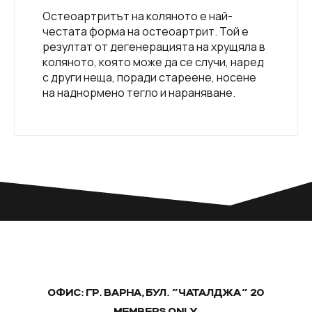
Остеоартритът на коляното е най-
честата форма на остеоартрит. Той е
резултат от дегенерацията на хрущяла в
коляното, която може да се случи, наред
с други неща, поради стареене, носене
на наднормено тегло и нараняване.
ОФИС: ГР. ВАРНА, БУЛ. "ЧАТАЛДЖА" 20
MEMBERS ONLY