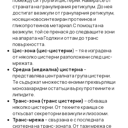
помежду си тубули и цистерни. Намира се от
страната на гранулирания ретикулум. До нея
достигат везикули от грануларния ретикулум,
носещи новосинтезиран протеинов и
гликопротеинов метариал.С помощта на
везикули, той се пренася до следващите зони
на апарата на Годлжи и оттам до транс
повърхността.
Цис-зона (цис-цистерни
) – тя е изградена
от няколко цистерни разположени след цис-
мрежата.
Средна (медиална) цистерна
–
представлява централната група цистерни.
Те съдържат множество ензими прехвърлящи
монозахаридни остатъци върху протеините и
липидите.
Транс-зона (транс цистерни)
– обхваща
няколко цистерни. От техните краища се
откъсват секреторни везикули и лизозоми.
Транс-мрежа
– свързана е с последната
сизтерна на транс-зоната. От тази мрежа се