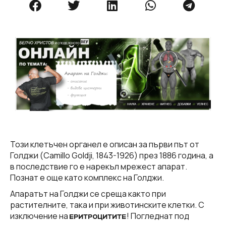
Този клетъчен органел е описан за първи път от
Голджи (Camillo Goldji, 1843-1926) през 1886 година, а
в последствие го е нарекъл мрежест апарат.
Познат е още като комплекс на Голджи.
Апаратът на Голджи се среща както при
растителните, така и при животинските клетки. С
изключение на
! Погледнат под
ЕРИТРОЦИТИТЕ