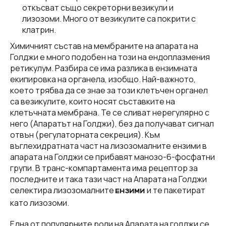
откъсват също секреторни везикули и
лизозоми. Много от везикулите са покрити с
клатрин.
Химичният състав на мембраните на апарата на
Голджи е много подобен на този на ендоплазмения
ретикулум. Разбира се има разлика в ензимната
екипировка на органела, изобщо. Най-важното,
което трябва да се знае за този клетъчен органел
са везикулите, които носят съставките на
клетъчната мембрана. Те се сливат нерегулярно с
него (Апаратът на Голджи), без да получават сигнал
отвън (регулаторната секреция). Към
въглехидратната част на лизозомалните ензими в
апарата на Голджи се прибавят манозо-6-фосфатни
групи. В транс-компартамента има рецептор за
последните и така тази част на Апарата на Голджи
селектира лизозомалните
и те пакетират
ЕНЗИМИ
като лизозоми.
Една от популярните роли на Апарата на голджи се