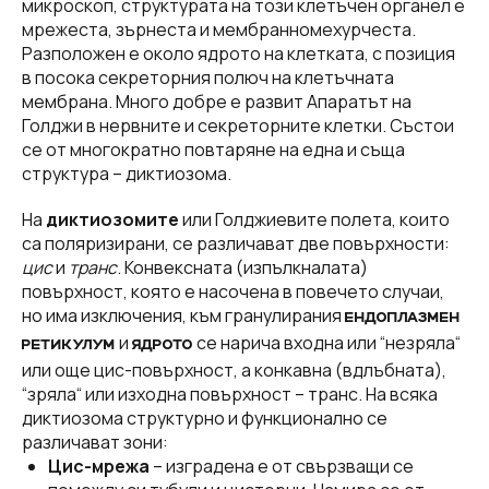
микроскоп, структурата на този клетъчен органел е
мрежеста, зърнеста и мембранномехурчеста.
Разположен е около ядрото на клетката, с позиция
в посока секреторния полюч на клетъчната
мембрана. Много добре е развит Апаратът на
Голджи в нервните и секреторните клетки. Състои
се от многократно повтаряне на една и съща
структура – диктиозома.
На
диктиозомите
или Голджиевите полета, които
са поляризирани, се различават две повърхности:
цис
и
транс
. Конвексната (изпълкналата)
повърхност, която е насочена в повечето случаи,
но има изключения, към гранулирания
ЕНДОПЛАЗМЕН
и
се нарича входна или “незряла“
РЕТИКУЛУМ
ЯДРОТО
или още цис-повърхност, а конкавна (вдлъбната),
“зряла“ или изходна повърхност – транс. На всяка
диктиозома структурно и функционално се
различават зони:
Цис-мрежа
– изградена е от свързващи се