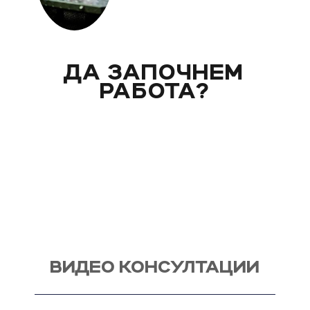
ДА ЗАПОЧНЕМ
РАБОТА?
Вече над 20 години помагам индивидуално на
моите клиенти с цели и нужди, като магистър
по биология. Запознай се със стила ми на
работа и те очаквам на видео консултация, с
мен, от където започва и твоят процес - този
на промяната!
ВИДЕО КОНСУЛТАЦИИ