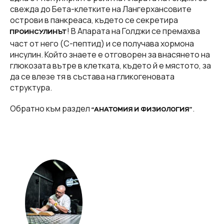
свежда до Бета-клетките на Лангерхансовите
острови в панкреаса, където се секретира
! В Апарата на Голджи се премахва
ПРОИНСУЛИНЪТ
част от него (С-пептид) и се получава хормона
инсулин. Който знаете е отговорен за внасянето на
глюкозата вътре в клетката, където й е мястото, за
да се влезе тя в състава на гликогеновата
структура.
Обратно към раздел
.
“АНАТОМИЯ И ФИЗИОЛОГИЯ”