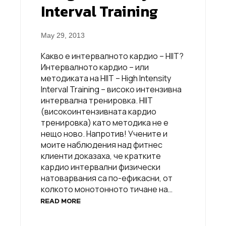
Interval Training
May 29, 2013
Какво е интервалното кардио – HIIT?
Интервалното кардио – или
методиката на HIIT – High Intensity
Interval Training – високо интензивна
интервална тренировка. HIIT
(високоинтензивната кардио
тренировка) като методика не е
нещо ново. Напротив! Учените и
моите наблюдения над фитнес
клиенти доказаха, че кратките
кардио интервални физически
натоварвания са по-ефикасни, от
колкото монотонното тичане на…
READ MORE