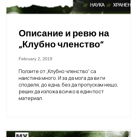
Описание и ревю на
„Клубно членство“
February 2, 2019
Ползите от „Клубно членство“ са
наистина много. И за да мога да ви ги
споделя, до една, без да пропускам нещо,
реших да изложа всичко в един пост
материал.