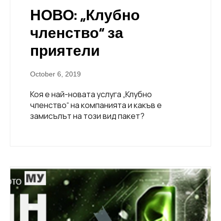
НОВО: „Клубно
членство“ за
приятели
October 6, 2019
Коя е най-новата услуга „Клубно
членство“ на компанията и какъв е
замисълът на този вид пакет?