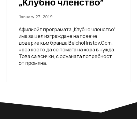
„Клубно членство“
January 27, 2019
Афилиейт програмата „Клубно членство“
има за цел изграждане на повече
доверие към бранда BelchoHristov.Com,
чрез което да се помага на хора в нужда.
Това са всички, с осъзната потребност
от промяна.