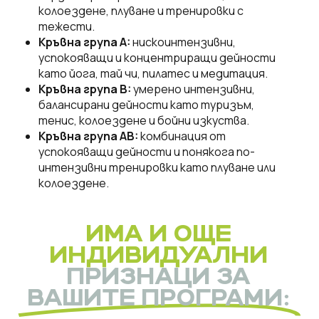
колоездене, плуване и тренировки с
тежести.
Кръвна група A:
нискоинтензивни,
успокояващи и концентриращи дейности
като йога, тай чи, пилатес и медитация.
Кръвна група B:
умерено интензивни,
балансирани дейности като туризъм,
тенис, колоездене и бойни изкуства.
Кръвна група AB:
комбинация от
успокояващи дейности и понякога по-
интензивни тренировки като плуване или
колоездене.
ИМА И ОЩЕ
ИНДИВИДУАЛНИ
ПРИЗНАЦИ ЗА
ВАШИТЕ ПРОГРАМИ: