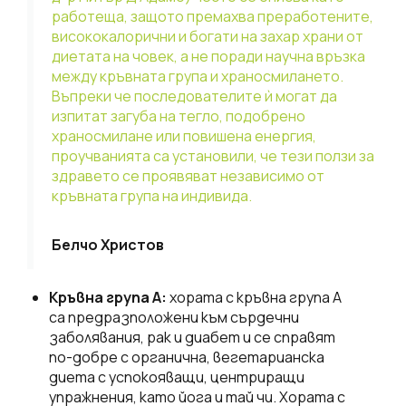
работеща, защото премахва преработените,
висококалорични и богати на захар храни от
диетата на човек, а не поради научна връзка
между кръвната група и храносмилането.
Въпреки че последователите ѝ могат да
изпитат загуба на тегло, подобрено
храносмилане или повишена енергия,
проучванията са установили, че тези ползи за
здравето се проявяват независимо от
кръвната група на индивида.
Белчо Христов
Кръвна група А:
хората с кръвна група А
са предразположени към сърдечни
заболявания, рак и диабет и се справят
по-добре с органична, вегетарианска
диета с успокояващи, центриращи
упражнения, като йога и тай чи. Хората с