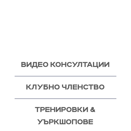
Вече над 20 години помагам индивидуално на
моите клиенти с цели и нужди, като магистър
по биология. Запознай се със стила ми на
работа и те очаквам на видео консултация, с
мен, от където започва и твоят процес - този
на промяната!
ВИДЕО КОНСУЛТАЦИИ
КЛУБНО ЧЛЕНСТВО
ТРЕНИРОВКИ &
УЪРКШОПОВЕ