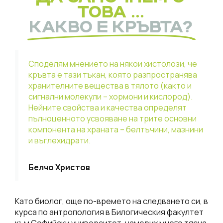
ТОВА ...
КАКВО Е КРЪВТА?
Споделям мнението на някои хистолози, че
кръвта е тази тъкан, която разпространява
хранителните вещества в тялото (както и
сигнални молекули – хормони и кислород).
Нейните свойства и качества определят
пълноценното усвояване на трите основни
компонента на храната – белтъчини, мазнини
и въглехидрати.
Белчо Христов
Като биолог, още по-времето на следването си, в
курса по антропология в Билогическия факултет
към Софийски университет, намерих много тясна