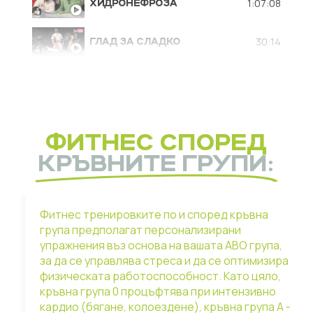
1:07:08
ХИДРОНЕФРОЗА
30:14
ГЛАД ЗА СЛАДКО
29:29
БЕХТЕРЕВ
44:25
МЕНОПАУЗА
ФИТНЕС СПОРЕД
КРЪВНИТЕ ГРУПИ:
Фитнес тренировките по и според кръвна
група предполагат персонализирани
упражнения въз основа на вашата ABO група,
за да се управлява стреса и да се оптимизира
физическата работоспособност. Като цяло,
кръвна група 0 процъфтява при интензивно
кардио (бягане, колоездене), кръвна група А -