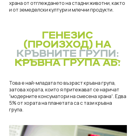
храна от отглеждането на стадни животни, както
и от земеделски култури и млечни продукти.
ГЕНЕЗИС
(ПРОИЗХОД) НА
КРЪВНИТЕ ГРУПИ:
КРЪВНА ГРУПА АБ:
Това е най-младата по възраст кръвна група,
затова хората, които я притежават се наричат
“модерните консуматори на смесена храна“. Едва
5% от хората на планетата са с тази кръвна
група.