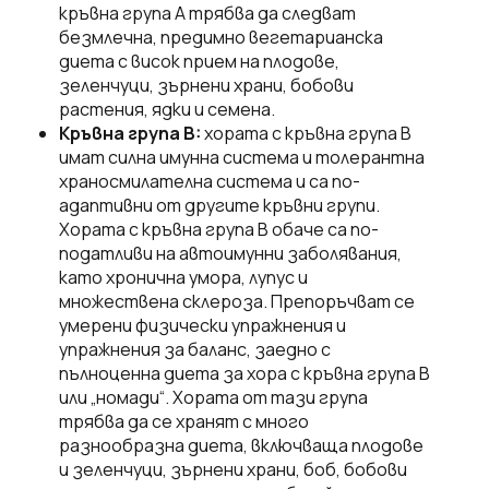
кръвна група А трябва да следват
безмлечна, предимно вегетарианска
диета с висок прием на плодове,
зеленчуци, зърнени храни, бобови
растения, ядки и семена.
Кръвна група B:
хората с кръвна група B
имат силна имунна система и толерантна
храносмилателна система и са по-
адаптивни от другите кръвни групи.
Хората с кръвна група B обаче са по-
податливи на автоимунни заболявания,
като хронична умора, лупус и
множествена склероза. Препоръчват се
умерени физически упражнения и
упражнения за баланс, заедно с
пълноценна диета за хора с кръвна група B
или „номади“. Хората от тази група
трябва да се хранят с много
разнообразна диета, включваща плодове
и зеленчуци, зърнени храни, боб, бобови