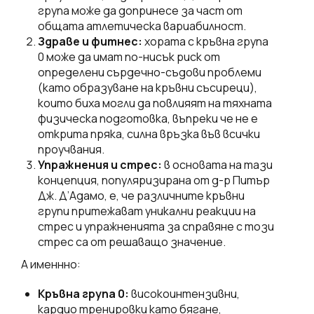
група може да допринесе за част от
общата атлетическа вариабилност.
Здраве и фитнес:
хората с кръвна група
0 може да имат по-нисък риск от
определени сърдечно-съдови проблеми
(като образуване на кръвни съсиреци),
които биха могли да повлияят на тяхната
физическа подготовка, въпреки че не е
открита пряка, силна връзка във всички
проучвания.
Упражнения и стрес:
в основата на тази
концепция, популяризирана от д-р Питър
Дж. Д’Адамо, е, че различните кръвни
групи притежават уникални реакции на
стрес и упражненията за справяне с този
стрес са от решаващо значение.
А именнно:
Кръвна група 0:
високоинтензивни,
кардио тренировки като бягане,