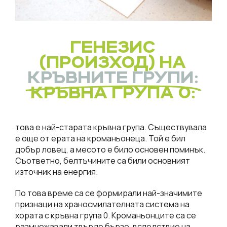
ГЕНЕЗИС
(ПРОИЗХОД) НА
КРЪВНИТЕ ГРУПИ:
КРЪВНА ГРУПА 0:
т
ова е най-старата кръвна група. Съществувала
е още от ерата на кроманьонеца. Той е бил
добър ловец, а месото е било основен поминък.
Съответно, белтъчините са били основният
източник на енергия.
По това време са се формирали най-значимите
признаци на храносмилателната система на
хората с кръвна група 0. Кроманьонците са се
размножавали твърде бързо, вследствие на