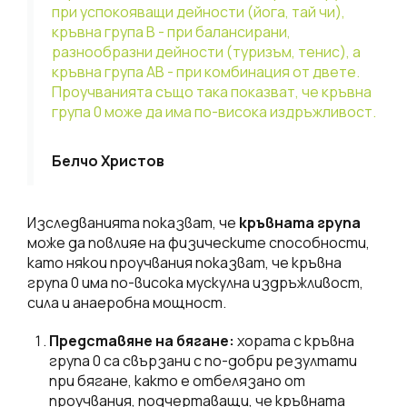
при успокояващи дейности (йога, тай чи),
кръвна група B - при балансирани,
разнообразни дейности (туризъм, тенис), а
кръвна група AB - при комбинация от двете.
Проучванията също така показват, че кръвна
група 0 може да има по-висока издръжливост.
Белчо Христов
Изследванията показват, че
кръвната група
може да повлияе на физическите способности,
като някои проучвания показват, че кръвна
група 0 има по-висока мускулна издръжливост,
сила и анаеробна мощност.
Представяне на бягане:
хората с кръвна
група 0 са свързани с по-добри резултати
при бягане, както е отбелязано от
проучвания, подчертаващи, че кръвната