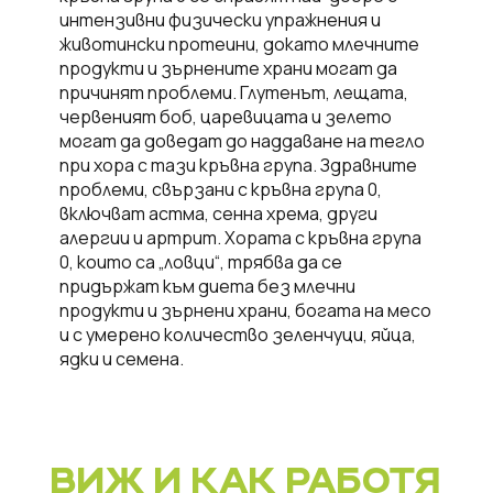
интензивни физически упражнения и
животински протеини, докато млечните
продукти и зърнените храни могат да
причинят проблеми. Глутенът, лещата,
червеният боб, царевицата и зелето
могат да доведат до наддаване на тегло
при хора с тази кръвна група. Здравните
проблеми, свързани с кръвна група 0,
включват астма, сенна хрема, други
алергии и артрит. Хората с кръвна група
0, които са „ловци“, трябва да се
придържат към диета без млечни
продукти и зърнени храни, богата на месо
и с умерено количество зеленчуци, яйца,
ядки и семена.
ВИЖ И КАК РАБОТЯ