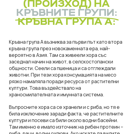
(ПРОИЗХОД) НА
КРЪВНИТЕ ГРУПИ:
КРЪВНА ГРУПА А:
Кръвна група A възниква за първи път като втора
кръвна група през новокаменната ера, най-
вероятно в Азия. Там са живеели хора със
заседнал начин на живот, в селскостопански
общности. Сеели са пшеница и са отглеждали
животни. При тези хора консумацията на месо
рязко намаляла поради ресурса от растителни
култури. Това въздействало на
храносмилателната и имунната система.
Въпросните хора са се хранели и с риба, но тя е
била изключение заради факта, че растителните
култури и посеви са били около водни басейни.
Там именно е имало източник на рибен протеин –
риба, раци, водни охлюви. Ако искате да видите