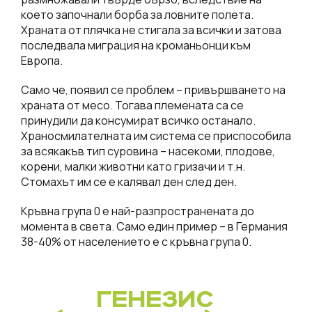
което започнали борба за ловните полета.
Храната от плячка не стигала за всички и затова
последвала миграция на кроманьонци към
Европа.
Само че, появил се проблем – привършването на
храната от месо. Тогава племената са се
принудили да консумират всичко останало.
Храносмилателната им система се приспособила
за всякакъв тип суровина – насекоми, плодове,
корени, малки животни като гризачи и т.н.
Стомахът им се е калявал ден след ден.
Кръвна група 0 е най-разпространената до
момента в света. Само един пример – в Германия
38-40% от населението е с кръвна група 0.
ГЕНЕЗИС