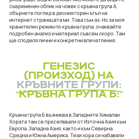
съвременен облик на човек с кръвна група А,
обърнете поглед в десния горен ъгъл на
интернет страницата ми. Това съм аз. Но за моя
хранителен режим по кръвна група, очаквайте
подробен анализ и материал съвсем скоро. Там
ще споделя лични и конкретни впечатления.
ГЕНЕЗИС
(ПРОИЗХОД) НА
КРЪВНИТЕ ГРУПИ:
КРЪВНА ГРУПА Б:
Кръвна група Б възниква в Западните Хималаи.
Хората там се преселввали от Източна Азия към
Европа, Западна Азия, както и към Северна,
Средна и Южна Америка. Тези хора си набавяли