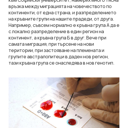
връзка между миграцията на човечеството по
континенти, от една страна, и разпределението
на кръвните групи на нашите прадеди, от друга.
Например, съвсем нормално е кръвна група А да е
с локално разпределение в един регион на
континент, а кръвна група Б в друг. Вече при
самата миграция, при търсене на нови
територии, при застояване на племената и
групите австралопитеци в даден нов регион,
тази кръвна група се онаследява в нов генотип.