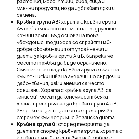
растения, месо, птици, риба, яйца и
млечни продукти, но да избягват ядки и
семена.
Кръвна група AB:
хората с кръвна група
AB са биологично по-сложни от другите
кръвни групи. Въз основа на това
убеждение, тези хора се справят най-
добре с комбинация от упражнения и
диети за кръвни групи A и B, въпреки че
месото трябва да бъде ограничено.
Смята се, че тази кръвна група е склонна
към по-ниски нива на алергии, но сърдечни
заболявания, рак и анемия са често
срещани. Хората с кръвна група AB, са
„енигми“, могат да консумират всяка
храна, препоръчана за кръвни групи A и B,
въпреки че за този тип се препоръчва
стремеж към предимно веганска диета.
Кръвна група 0:
според теорията за
диетата според кръвната група, хората с
кръвна група 0 се справят най-добре с