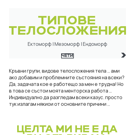
ТИПОВЕ
ТЕЛОСЛОЖЕНИЯ
Ектоморф | Мезоморф | Ендоморф
ЧЕТИ
Кръвни групи, видове телосложения тела … ами
ако добавим и проблемните състояния на всеки?
Да, задачата кое е работещо за мен е трудна! Но
в това се състои моята менторска работа …
Индивидуално да разгледам всеки казус. просто
тук излагам някиои от основните причини …
ЦЕЛТА МИ НЕ Е ДА