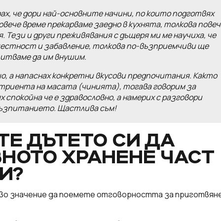
ах, че дори най-основните начини, по които подготвях
повече време прекарваме заедно в кухнята, толкова повеч
Тези и други преживявания с дъщеря ми ме научиха, че
 честност и забавление, толкова по-възприемчиви ще
питваме да им внушим.
чо, а напаснах конкретни вкусови предпочитания. Както
утриента на масата (чинията), тогава говорим за
х спокойна че е здравословно, а намерих с разговори
 възпитанието. Щастлива съм!
ТЕ ДЪТЕТО СИ ДА
НОТО ХРАНЕНЕ ЧАСТ
И?
чово значение да поемете отговорността за приготвя