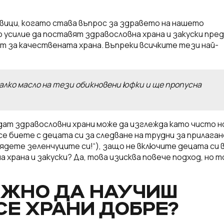
авици, когато става въпрос за здравето на нашето
усилие да поставят здравословна храна и закуски пред
т за качествената храна. Въпреки всичките тези най-
малко масло на тези обикновени юфки и ще пропусна
дат здравословни храни може да изглежда като чисто н
се биете с децата си за следване на трудни за прилаган
зядете зеленчуците си!“), защо не включите децата си 
 храна и закуски? Да, това изисква повече подход, но т
АЖНО ДА НАУЧИШ
СЕ ХРАНИ ДОБРЕ?