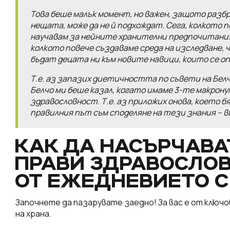
Това беше малък момент, но важен, защото разбр
нещата, може да не й подхождат. Сега, колкото 
научавам за нейните хранителни предпочитания. 
колкото повече създаваме среда на изследване,
бъдат децата ни към новите навици, които се о
Т.е. аз запазих диетичността по съвети на Бел
Белчо ми беше казал, когато имаме 3-те макрон
здравословност. Т.е. аз приложих онова, което бя
правилния път съм споделяне на тези знания –
КАК ДА НАСЪРЧАВА
ПРАВИ ЗДРАВОСЛОВ
ОТ ЕЖЕДНЕВИЕТО С
Започнете да пазарувате заедно! За вас е от клю
на храна.