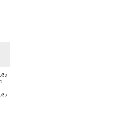
ова
е
в
ова