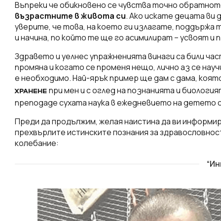
Въпреки че обикновено се чувства точно обратнот
възрастните в живота си
. Ако искате децата ви 
уверите, че това, на което ги излагате, поддържа 
и начина, по който те ще го асимилират – усвоят и 
Здравето и уелнес упражненията винаги са били ча
промяна и когато се променя нещо, лично аз се нау
е необходимо. Най-ярък пример ще дам с дам
а, коят
при мен и с оглед на познанията и биология
ХРАНЕНЕ
преподаде сухата наука в ежедневието на детето с
Преди да продължим, желая наистина да ви информира
прехвърлите истинските познания за здравословност 
колебание:
“Ин