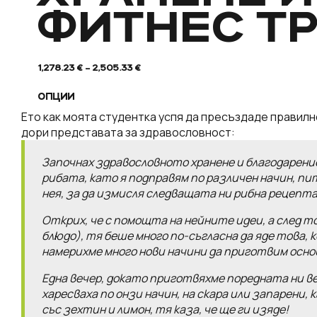
ФИТНЕС Т
1,278.23
€
–
2,505.33
€
ОПЦИИ
Ето как моята студентка успя да пресъздаде правилн
дори представата за здравословност:
Започнах здравословното хранене и благодарени
рибата, като я подправям по различен начин, пит
нея, за да измисля следващата ни рибна рецепта
Открих, че с помощта на нейните идеи, а след то
блюдо), тя беше много по-съгласна да яде това, 
намерихме много нови начини да приготвим осно
Една вечер, докато приготвяхме поредната ни веч
харесваха по онзи начин, на скара или запарени,
със зехтин и лимон, тя каза, че ще ги изяде!