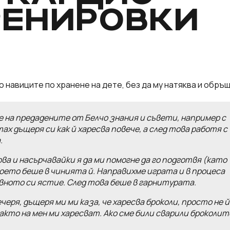
РЕНИРОВКИ
о навиците по хранене на дете, без да му натяква и обръ
е на предадените от Белчо знания и съвети, например с
ах дъщеря си как й харесва повече, а след това работя с
.
ва и насърчавайки я да ми помогне да го подготвя (като
което беше в чинията й. Направихме играта и в процеса
вното си ястие. След това беше в гарнитурата.
еря, дъщеря ми ми каза, че харесва броколи, просто не й
 както на мен ми харесват. Ако сме били сварили броколит