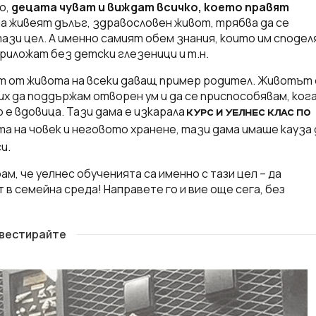
о,
децата чуват и виждат всичко, което правят
да живеят дълъг, здравословен живот, трябва да се
тази цел. А именно самият обем знания, които им споде
приложат без детски глезеници и т.н.
ст от живота на всеки даващ пример родител. Животът 
чих да поддържам отворен ум и да се приспособявам, ког
о е вдовица. Тази дама е изкарала
КУРС И УЕЛНЕС КЛАС ПО
та на човек и неговото хранене, тази дама имаше кауза 
и.
м, че уелнес обученията са именно с тази цел – да
в семейна среда! Направете го и вие още сега, без
вестирайте