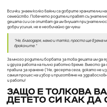
Всички знаем колко важни са добрите хранителни н
семейство. Повечето родители правят съзнателно 
децата си и се опитват да им внушат признателнос
добри усилия, не е необичайно да чуеш:
“Не, благодаря, мамо и татко, просто ще взема 
броколите.“
За много родители борбата за това децата им да я
и друга работа на пълно работно време. Вместо да 
правила за хранене (“Не, десерта сега, докато не и
самия процес на избор и приготвяне на здравословна
и работи!
ЗАЩО Е ТОЛКОВА В
ДЕТЕТО СИ КАК ДА 