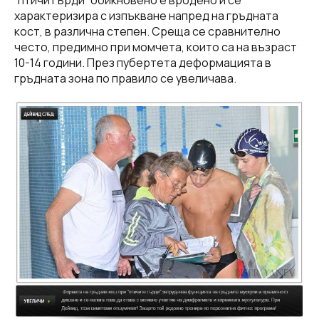
характеризира с изпъкване напред на гръдната
кост, в различна степен. Среща се сравнително
често, предимно при момчета, които са на възраст
10-14 години. През пубертета деформацията в
гръдната зона по правило се увеличава.