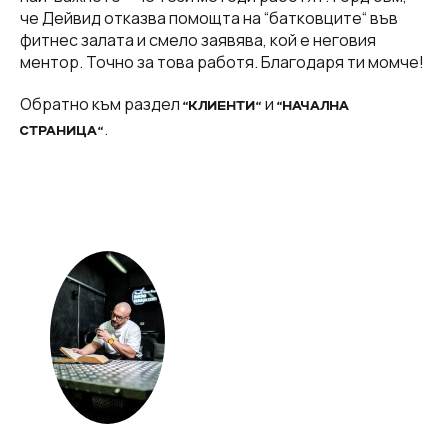
че Дейвид отказва помощта на “батковците“ във
фитнес залата и смело заявява, кой е неговия
ментор. Точно за това работя. Благодаря ти момче!
Обратно към раздел
и
“КЛИЕНТИ“
“НАЧАЛНА
.
СТРАНИЦА“