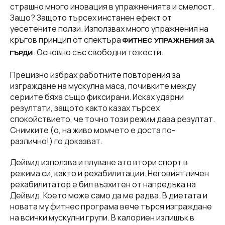
страшно много иновация в упражненията и смелост.
Защо? Защото търсех инстанен ефект от
уесетените ползи. Използвах много упражнения на
кръгов принцип от спектъра
ФИТНЕС УПРАЖНЕНИЯ ЗА
. Основно със свободни тежести.
ГЪРДИ
Прецизно избрах работните повторения за
изграждане на мускулна маса, почивките между
сериите бяха също фиксирани. Исках ударни
резултати, защото както казах търсех
спокойствието, че точно този режим дава резултат.
Снимките (о, на живо момчето е доста по-
различно!) го доказват.
Дейвид използва и плуване ато втори спорт в
режима си, както и рехабилитации. Неговият личен
рехабилитатор е бил възхитен от напредъка на
Дейвид. Което може само да ме радва. В диетата и
новата му фитнес програма вече търся изграждане
на всички мускулни групи. В калориен излишък в