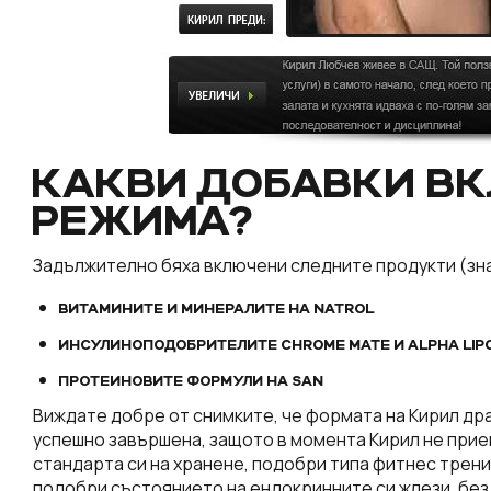
КАКВИ ДОБАВКИ В
РЕЖИМА?
Задължително бяха включени следните продукти (зна
ВИТАМИНИТЕ И МИНЕРАЛИТЕ НА NATROL
ИНСУЛИНОПОДОБРИТЕЛИТЕ CHROME MATE И ALPHA LIPO
ПРОТЕИНОВИТЕ ФОРМУЛИ НА SAN
Виждате добре от снимките, че формата на Кирил дра
успешно завършена, защото в момента Кирил не прием
стандарта си на хранене, подобри типа фитнес трени
подобри състоянието на ендокринните си жлези, без 