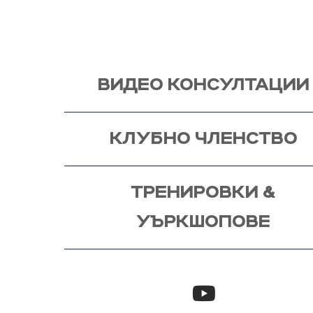
видео консултация, с мен, от където започва и
процес - този на промяната!
ВИДЕО КОНСУЛТАЦИИ
КЛУБНО ЧЛЕНСТВО
ТРЕНИРОВКИ &
УЪРКШОПОВЕ