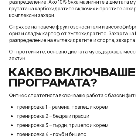
разпределение. Ако 10% бяха мазнините в диетата му
групата на карбохидратите включих и простите захар
комплексни захари.
Спрях се на повече фруктозоносители и високофибро
ориз и сладък картоф от въглехидратите. Захарта на 
разпределение на въглехидратите и спорта, захарта м
От протеините, основно диетата му съдържаше месо 
зехтин.
КАКВО ВКЛЮЧВАШЕ
ПРОГРАМАТА?
Фитнес стратегията включваше работа с базови фитн
тренировка 1 – рамена, трапец и корем
тренировка 2 – бедра и прасци
тренировка 3 – гърди, трицепс и корем
тренировка 4 – гръб и бицепс