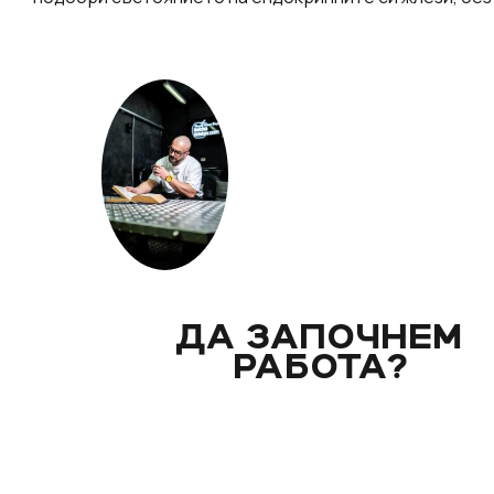
ДА ЗАПОЧНЕМ
РАБОТА?
Вече над 20 години помагам индивидуално на 
клиенти с цели и нужди, като магистър по биол
Запознай се със стила ми на работа и те очак