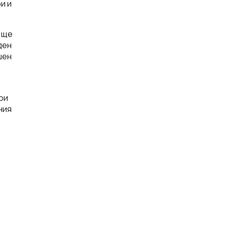
и и
о ще
ден
шен
ои
ния