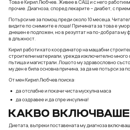
Това е Кирил Любчев. Живее в САЩ и с него работихме
прочие. Диагноза, според лекарите – диабет, с прием
Потърси ме за помощ преди около 10 месеца. Читател 
видите по снимките е лоша! Причината за това е умо
днешен е подложен, но в резултат на по-добрата му 
в длъжност.
Кирил работи като координатор на мащабни строите
строителни материали, урежда изключително много с
пътища и магистрали. Лошото му здравословно състо
му ден е била основна причина, за да ме потърси за 
От мен Кирил Любчев поиска:
да отслабне и покачи чиста мускулна маса
да оздравее и да спре инсулина!
КАКВО ВКЛЮЧВАШЕ
Диетата, въпреки поставената му диагноза включваш