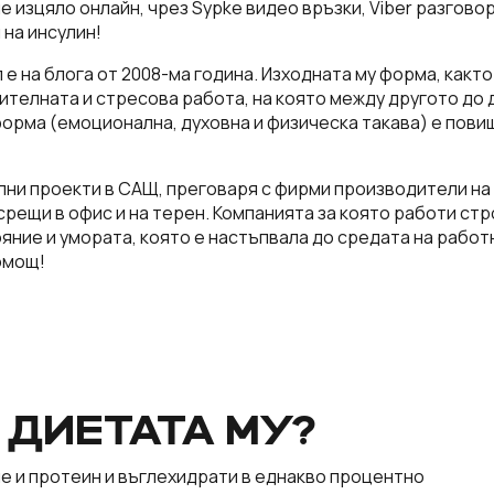
 изцяло онлайн, чрез Sypke видео връзки, Viber разговор
 на инсулин!
е на блога от 2008-ма година. Изходната му форма, какт
рителната и стресова работа, на която между другото до 
форма (емоционална, духовна и физическа такава) е пови
лни проекти в САЩ, преговаря с фирми производители на
рещи в офис и на терен. Компанията за която работи стр
яние и умората, която е настъпвала до средата на работ
помощ!
 ДИЕТАТА МУ?
е и протеин и въглехидрати в еднакво процентно