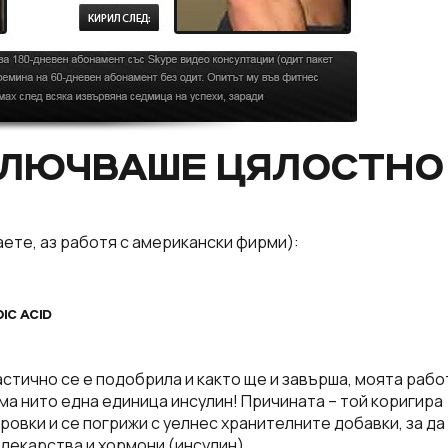
КЛЮЧВАШЕ ЦЯЛОСТНО
ете, аз работя с американски фирми):
IC ACID
стично се е подобрила и както ще и завърша, моята рабо
а нито една единица инсулин! Причината – той коригира
ровки и се погрижи с уелнес хранителните добавки, за да
лекарства и хормони (инсулин).