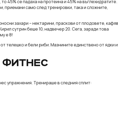
, то 45% се падаха на протеина и 45% на въглехидратите.
и, приемани само след тренировки, така и сложните,
носни захари – нектарини, праскови от плодовете, кафя
Кирил сутрин беше 10, надвечер 20. Сега, заради това
у е 8!
от телешко и бели риби. Мазнините единствено от ядки и
 ФИТНЕС
ес упражнения. Тренираше в следния сплит: