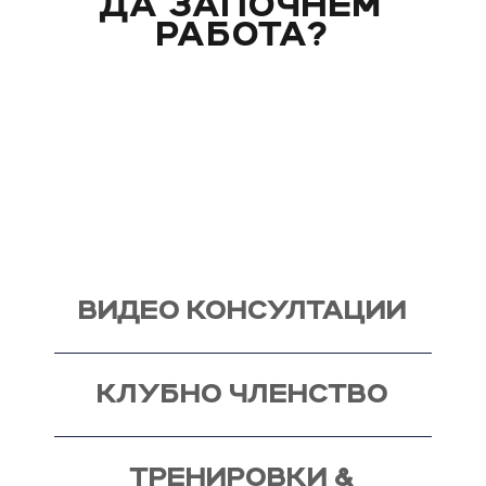
ДА ЗАПОЧНЕМ
РАБОТА?
Вече над 20 години помагам индивидуално на
моите клиенти с цели и нужди, като магистър
по биология. Запознай се със стила ми на
работа и те очаквам на видео консултация, с
мен, от където започва и твоят процес - този
на промяната!
ВИДЕО КОНСУЛТАЦИИ
КЛУБНО ЧЛЕНСТВО
ТРЕНИРОВКИ &