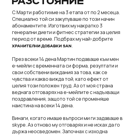
РАЗСТОЯНИЕ
С Марти работихме на 3 етапа от по 2 месеца.
Специално той си закупуваше по този начин
абонаментите. Изготвих му накратко 3
генерални диети и фитнес стратегии за целия
период от време. Подбрах му най-добрите
.
ХРАНИТЕЛНИ ДОБАВКИ SAN
През всеки 14 дена Мартин подаваше към мен
е-мейли с временната си форма, резултати и
свои собствени виждания за това, как се
чувства и какво вижда той, като ефект от
целия този положен труд. Аз от моя страна
веднага отговарях на е-мейлите с надъхващи
поздравления, защото той се променяше
наистина на всеки 14 дена.
Винаги, когато имаше въпроси ми ги задаваше в
skype. Аз отново му отговарях и не исках да го
държа неосведомен. Започнах с изходна