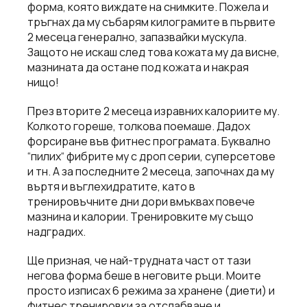
форма, която виждате на снимките. Пожела и
тръгнах да му събарям килограмите в първите
2 месеца генерално, запазвайки мускула.
Защото не искаш след това кожата му да висне,
мазнината да остане под кожата и накрая
нищо!
През вторите 2 месеца изравних калориите му.
Колкото гореше, толкова поемаше. Дадох
форсиране във фитнес програмата. Буквално
“пилих“ фибрите му с дроп серии, суперсетове
и тн. А за последните 2 месеца, започнах да му
въртя и въглехидратите, като в
тренировъчните дни дори вмъквах повече
мазнина и калории. Тренировките му също
надградих.
Ще призная, че най-трудната част от тази
негова форма беше в неговите ръци. Моите
просто изписах 6 режима за хранене (диети) и
фитнес тренировки за отслабване и