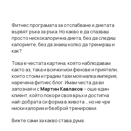
Фитнес програмата за отслабване и диетата
вървят ръка за ръка. Но какво е да спазваш
просто нискокалорична диета, без да следиш
калориите, без да знаеш колко да тренираш и
как?
Това е честата картина, която наблюдавам
както аз, така и всички мои фенове и приятели,
които стоим и градим тази моя малка империя,
наречена фитнес блог. Имам честа да ви
запозная и с
Мартин Кавлаков
– още един
клиент, който покори своя връх и достигна
най-добрата си форма в живота … но не чре
ниски калории и безброй тренировки.
Вижте сами за какво става дума: