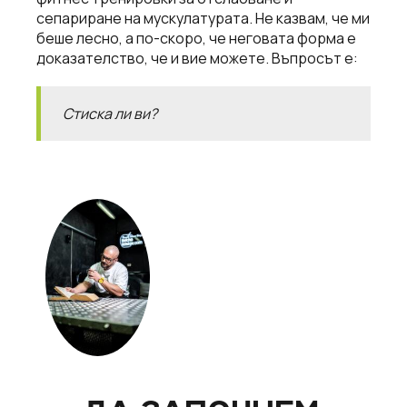
сепариране на мускулатурата. Не казвам, че ми
беше лесно, а по-скоро, че неговата форма е
доказателство, че и вие можете. Въпросът е:
Стиска ли ви?