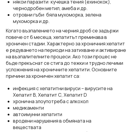
някои паразити: кучешка тения (ехинокок),
чернодробен метил, амеба и др.
отровни гъби: бяла мухоморка, зелена
мухоморка и др.
Когато възпалението на черния дроб се задържи
повече от 6 месеца, хепатитът преминава в
хроничен стадии. Характерно за хроничния хепатит
е редуването на периоди на затихване и активиране
на възпалителните процеси. Ако този процес не
бъде прекъснат се стига до тежки и трудно лечими
усложнения на хроничните хепатити. Основните
причини за хроничен хепатит са:
инфекция с хепатитни вируси – вирусите на
Хепатит В, Хепатит С, Хепатит D
хронична злоупотреба с алкохол
медикаменти
автоимунни хепатити
вродени нарушения в обмяната на
веществата