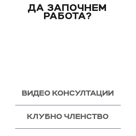
ДА ЗАПОЧНЕМ
РАБОТА?
Вече над 20 години помагам индивидуално на
моите клиенти с цели и нужди, като магистър
по биология. Запознай се със стила ми на
работа и те очаквам на видео консултация, с
мен, от където започва и твоят процес - този
на промяната!
ВИДЕО КОНСУЛТАЦИИ
КЛУБНО ЧЛЕНСТВО