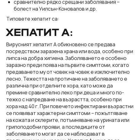
сравнително рядко срещани заболявания –
болест на Уилсън-Коновалов и др.
Типовете хепатит са:
ХЕПАТИТ A:
Вирусният хепатит А обикновено се предава
посредством заразена храна или вода, особено при
липса на добра хигиена. Заболяването е особено
заразно преди поява на първите симптоми, когато
предаването му от човек на човек е изключително
лесно. Тежестта на протичане на заболяването е
различна при отделните хора, като може да
премине сравнително леко при деца и много по-
тежко с напредване на възрастта, особено при
хора над 40 г. При повечето инфектирани възрастни
се появяват характерни симптоми – пожълтяване
на кожата и склерите, потъмняване на урината или
грипоподобни прояви, а последиците от
заболяването могат да се наблюдават в