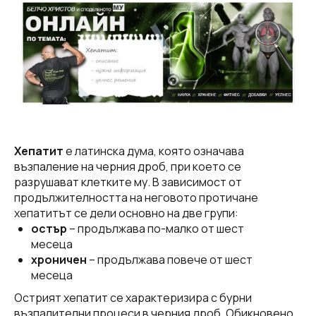
Хепатит
е латинска дума, която означава
възпаление на черния дроб, при което се
разрушават клетките му. В зависимост от
продължителността на неговото протичане
хепатитът се дели основно на две групи:
остър
– продължава по-малко от шест
месеца
хроничен
– продължава повече от шест
месеца
Острият хепатит се характеризира с бурни
възпалителни процеси в черния дроб. Обикновено