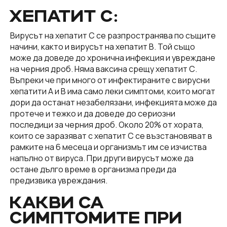
ХЕПАТИТ C:
Вирусът на хепатит С се разпространява по същите
начини, както и вирусът на хепатит В. Той също
може да доведе до хронична инфекция и увреждане
на черния дроб. Няма ваксина срещу хепатит С.
Въпреки че при много от инфектираните с вирусни
хепатити А и В има само леки симптоми, които могат
дори да останат незабелязани, инфекцията може да
протече и тежко и да доведе до сериозни
последици за черния дроб. Около 20% от хората,
които се заразяват с хепатит С се възстановяват в
рамките на 6 месеца и организмът им се изчиства
напълно от вируса. При други вирусът може да
остане дълго време в организма преди да
предизвика увреждания.
КАКВИ СА
СИМПТОМИТЕ ПРИ