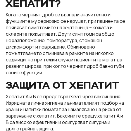
ХЕПАТИТ?
Когато черният дроб се възпали значително и
функциите му сериозно се нарушат, при пациента се
появяват симптомите на жълтеница – кожата и
склерите пожълтяват. Други симптоми са общо
неразположение, температура, стомашен
дискомфорт и повръщане. Обикновено
пожълтяването отминава в рамките на няколко
седмици, но при тежки случаи пациентите могат да
развият цироза, при която черният дроб бавно губи
своите функции.
ЗАЩИТА ОТ ХЕПАТИТ
Хепатит А и В се предотвратяват чрез ваксинация.
Изрядната лична хигиена и внимателният подбор на
храни и напитки помагат за намаляване на риска от
заразяване с хепатит. Ваксините срещу хепатит А и
В са високо ефективни и осигуряват сигурна и
дълготрайна защита.