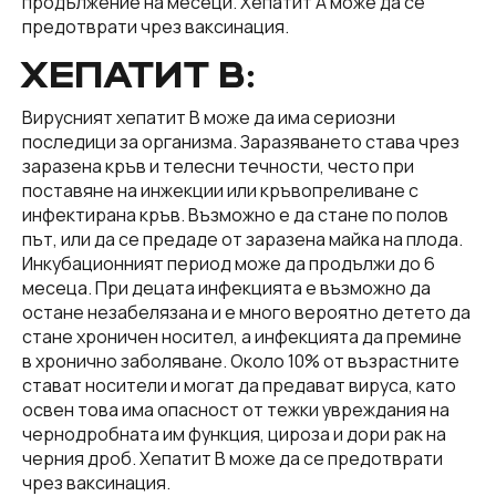
продължение на месеци. Хепатит А може да се
предотврати чрез ваксинация.
ХЕПАТИТ B:
Вирусният хепатит В може да има сериозни
последици за организма. Заразяването става чрез
заразена кръв и телесни течности, често при
поставяне на инжекции или кръвопреливане с
инфектирана кръв. Възможно е да стане по полов
път, или да се предаде от заразена майка на плода.
Инкубационният период може да продължи до 6
месеца. При децата инфекцията е възможно да
остане незабелязана и е много вероятно детето да
стане хроничен носител, а инфекцията да премине
в хронично заболяване. Около 10% от възрастните
стават носители и могат да предават вируса, като
освен това има опасност от тежки увреждания на
чернодробната им функция, цироза и дори рак на
черния дроб. Хепатит В може да се предотврати
чрез ваксинация.