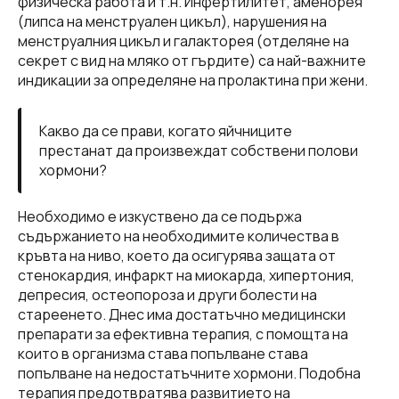
физическа работа и т.н. Инфертилитет, аменорея
(липса на менструален цикъл), нарушения на
менструалния цикъл и галакторея (отделяне на
секрет с вид на мляко от гърдите) са най-важните
индикации за определяне на пролактина при жени.
Какво да се прави, когато яйчниците
престанат да произвеждат собствени полови
хормони?
Необходимо е изкуствено да се подържа
съдържанието на необходимите количества в
кръвта на ниво, което да осигурява защата от
стенокардия, инфаркт на миокарда, хипертония,
депресия, остеопороза и други болести на
стареенето. Днес има достатъчно медицински
препарати за ефективна терапия, с помощта на
които в организма става попълване става
попълване на недостатъчните хормони. Подобна
терапия предотвратява развитието на