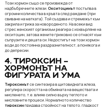
Този хормон също се произвежда от
надбъбречните жлези.
Окситоцинът
постъпва в
огромни количества в кръвта след раждане (при
свиване на матката). Той създава и стремежът към
закрила и грижа за новороденото. На всеки вид
стрес женският организъм реагира с изхвърляне на
окситоцин, затова жените грижовно се отнасят към
съпрузите и децата си. Недостигът на този хормон
води до постоянна раздразнителност, а понякога и
до депресии.
4. ТИРОКСИН –
ХОРМОНЪТ НА
ФИГУРАТА И УМА
Тироксинът
се синтезира в щитовидната жлеза,
регулира скоростта на обмяната на веществата и
мисленето, т.е. влияе силно върху теглото и
мисловните процеси. Нормалното количество
тироксин
придава стройност на тялото, гладкост