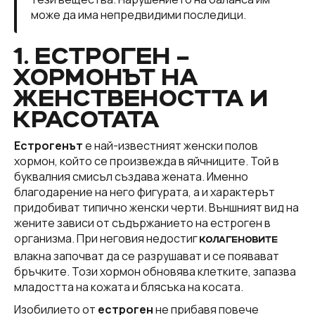
може да има непредвидими последици.
1. ЕСТРОГЕН –
ХОРМОНЪТ НА
ЖЕНСТВЕНОСТТА И
КРАСОТАТА
Естрогенът
е най-известният женски полов
хормон, който се произвежда в яйчниците. Той в
буквалния смисъл създава жената. Именно
благодарение на него фигурата, а и характерът
придобиват типично женски черти. Външният вид на
жените зависи от съдържанието на естроген в
организма. При неговия недостиг
КОЛАГЕНОВИТЕ
влакна започват да се разрушават и се появават
бръчките. Този хормон обновява клетките, запазва
младостта на кожата и блясъка на косата.
Изобилието от
естроген
не прибавя повече