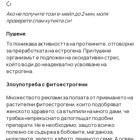
Ако не получите този е-мейл до 2 мин, моля
проверете спам кутията си!
Пушене
То понижава активността на протеините, отговорни
за преработката на естрогена. При пушене
организмът е подложен на оксидативен стрес,
който води до неадекватно усвояване на
естрогена.
Злоупотреба с фитоестрогени
Множеството реклами за ползата от приемането на
растителни фитоестрогени, които подобряват
женското здравето, са втълпили на много дами, че
трябва непрекъснато да поглъщат подобни
препарати. Не е необходимо, защото всичко
полезно се съдържа в бобовите, магданоза,
морковите, зелето, кафето, лененото семе. А освен