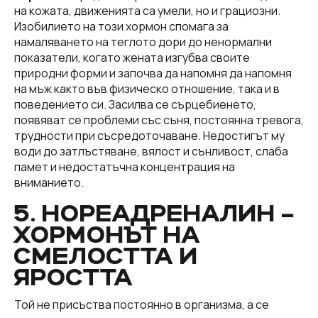
на кожата, движенията са умели, но и грациозни.
Изобилието на този хормон спомага за
намаляването на теглото дори до ненормални
показатели, когато жената изгубва своите
природни форми и започва да напомня да напомня
на мъж както във физическо отношение, така и в
поведението си. Засилва се сърцебиенето,
появяват се проблеми със съня, постоянна тревога,
трудности при съсредоточаване. Недостигът му
води до затлъстяване, вялост и сънливост, слаба
памет и недостатъчна концентрация на
вниманието.
5. НОРЕАДРЕНАЛИН –
ХОРМОНЪТ НА
СМЕЛОСТТА И
ЯРОСТТА
Той не присъства постоянно в организма, а се