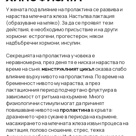
У жената под влияние на пролактина се развива и
нараства млечната жлеза. Настъпва лактация
(образуване на мляко). За да се проявят тези
действия, е необходимо присъствие и на други
хормони: естрогени, прогестерон, някои
надбъбречни хормони, инсулин.
Секрецията на пролактина у човека е
неравномерна, през деня тя е ниска и нараства по
време на съня.
оказва слабо
МЕНСТРУАЛНИЯТ ЦИКЪЛ
влияние върху нивото на пролактина. По време на
бременност нивото му нараства, а през
лактационния период подчертано флуктуира в
зависимост от ритъма на кърмене. Много
физиологични стимули могат да причинят
повишаване нивото на
пролактина
в кръвта:
дразненето чрез сукане в периода на кърмене,
масажирането на млечната жлеза извън процеса на
лактация, полово сношение, стрес, тежка