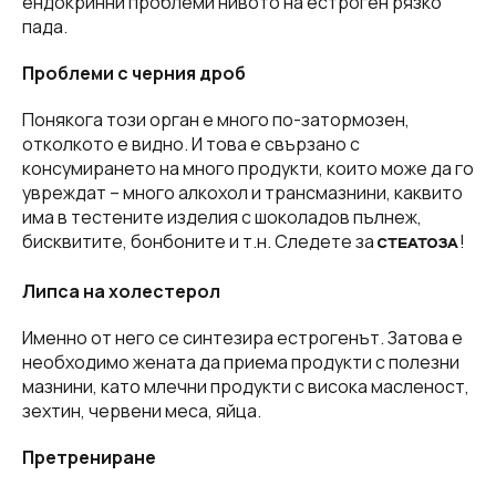
ендокринни проблеми нивото на естроген рязко
пада.
Проблеми с черния дроб
Понякога този орган е много по-затормозен,
отколкото е видно. И това е свързано с
консумирането на много продукти, които може да го
увреждат – много алкохол и трансмазнини, каквито
има в тестените изделия с шоколадов пълнеж,
бисквитите, бонбоните и т.н. Следете за
!
СТЕАТОЗА
Липса на холестерол
Именно от него се синтезира естрогенът. Затова е
необходимо жената да приема продукти с полезни
мазнини, като млечни продукти с висока масленост,
зехтин, червени меса, яйца.
Претрениране