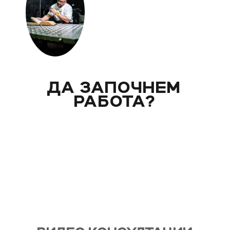
ДА ЗАПОЧНЕМ
РАБОТА?
Вече над 20 години помагам индивидуално на
моите клиенти с цели и нужди, като магистър
по биология. Запознай се със стила ми на
работа и те очаквам на видео консултация, с
мен, от където започва и твоят процес - този
на промяната!