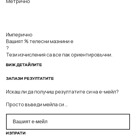
Метрично
Имперично
Вашият % телесни мазнини е
?
Тези изчисления са все пак ориентировъчни.
ВИЖ ДЕТАЙЛИТЕ
ЗАПАЗИ РЕЗУЛТАТИТЕ
Искаш ли да получиш резултатите си на е-мейл?
Просто въведи мейла си …
ИЗПРАТИ