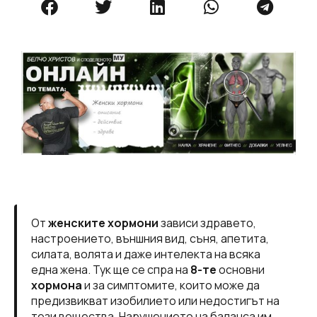
От
женските хормони
зависи здравето,
настроението, външния вид, съня, апетита,
силата, волята и даже интелектa на всяка
една жена. Тук ще се спра на
8-те
основни
хормона
и за симптомите, които може да
предизвикват изобилието или недостигът на
тези вещества. Нарушението на баланса им