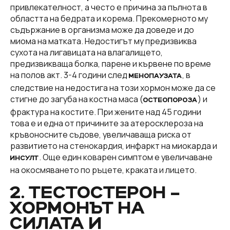
привлекателност, а често е причина за пълнота в
областта на бедрата и корема. Прекомерното му
съдържание в организма може да доведе и до
миома на матката. Недостигът му предизвиква
сухота на лигавицата на влагалището,
предизвикваща болка, парене и кървене по време
на полов акт. 3-4 години след
, в
МЕНОПАУЗАТА
следствие на недостига на този хормон може да се
стигне до загуба на костна маса (
) и
ОСТЕОПОРОЗА
фрактура на костите. При жените над 45 години
това е и една от причините за атеросклероза на
кръвоносните съдове, увеличаваща риска от
развитието на стенокардия, инфаркт на миокарда и
. Още един коварен симптом е увеличаване
ИНСУЛТ
на окосмяването по ръцете, краката и лицето.
2. ТЕСТОСТЕРОН –
ХОРМОНЪТ НА
СИЛАТА И