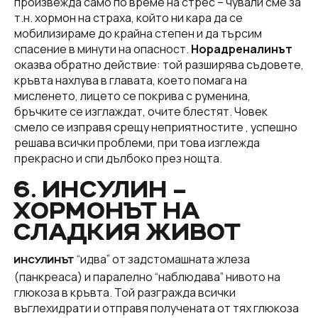
произвежда само по време на стрес – чували сме за
т.н. хормон на страха, който ни кара да се
мобилизираме до крайна степен и да търсим
спасение в минути на опасност.
Норадреналинът
оказва обратно действие: той разширява съдовете,
кръвта нахлува в главата, което помага на
мисленето, лицето се покрива с руменина,
бръчките се изглаждат, очите блестят. Човек
смело се изправя срещу неприятностите , успешно
решава всички проблеми, при това изглежда
прекрасно и спи дълбоко през нощта.
6. ИНСУЛИН –
ХОРМОНЪТ НА
СЛАДКИЯ ЖИВОТ
“идва” от задстомашната жлеза
ИНСУЛИНЪТ
(панкреаса) и паралелно “наблюдава” нивото на
глюкоза в кръвта. Той разгражда всички
въглехидрати и отправя получената от тях глюкоза