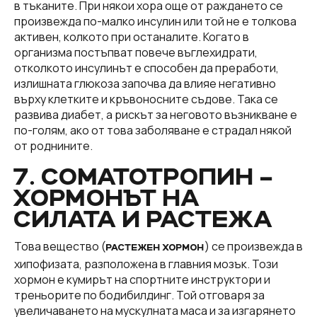
в тъканите. При някои хора още от раждането се
произвежда по-малко инсулин или той не е толкова
активен, колкото при останалите. Когато в
организма постъпват повече въглехидрати,
отколкото инсулинът е способен да преработи,
излишната глюкоза започва да влияе негативно
върху клетките и кръвоносните съдове. Така се
развива диабет, а рискът за неговото възникване е
по-голям, ако от това заболяване е страдал някой
от роднините.
7. СОМАТОТРОПИН –
ХОРМОНЪТ НА
СИЛАТА И РАСТЕЖА
Това вещество (
) се произвежда в
РАСТЕЖЕН ХОРМОН
хипофизата, разположена в главния мозък. Този
хормон е кумирът на спортните инструктори и
треньорите по бодибилдинг. Той отговаря за
увеличаването на мускулната маса и за изгарянето