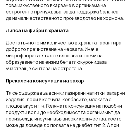
това изкуственото вкарване в организма на
естроген го принуждава, за да поддържа баланса,
да намали естественото производство на хормона.
Липса на фибри в храната
Достатъчното им количество в храната гарантира
доброто пречистване на червата. Иначе
микрофлората в тях се влошава и пречи на
образуването на ензим бета глюкуронидаза,
участващ в синтеза на естрогена.
Прекалена консумация на захар
Тя се съдържа във всички газирани напитки, захарни
изделия, дори в кетчупа, колбасите, млеката с
плодов вкус и т.н. Голямата консумация на подобни
продукти води до необходимостта организмът да
произвежда инсулин във високи количества, което
може да доведе до появата на диабет тип 2. А при