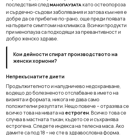
последствия след
като остеопороза
МАНОПАУЗАТА
и сърдечно-съдови заболявания и затова към нея е
добре да се прибегне по-рано, още преди появата
на първите симптоми на климакса. Всички продукти
при менопауза са подходящи за превантивност и
добро женско здраве.
Кои дейности спират производството на
женски хормони?
Непрекъснатите диети
Продължителното и налудничево недохранване,
водещо до болезненото отслабване в името на
визията и формата, никога не дава само
положителни резултати. Нещо повече – отразява се
всичко това на нивата на
естроген
. Всичко това се
случва в мастната тъкан, където се и съхранява
естрогена. Следете индекса на телесна маса. Ако
дамите са под 18 – не сте в здравословна форма.