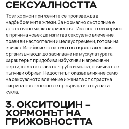
СЕКСУАЛНОСТТА
Този хормон при жените се произвежда в
надбъбречните жлези. За нормално състояние е
достатъчно малко количество. Именно този хормон
е причина човек да изпитва сексуално влечение,
прави ви настоятелни и целеустремени, готови на
всичко. Изобилието на
тестостерон
в женския
организъм води до засилване на мускулатурата,
характерът придобива избухливи и агресивни
черти, кожата става по-груба и мазна, появяват се
пъпчиви обриви. Недостигът оказва влияние само
на сексуалното влечение и жената от страстна
тигрица постепенно се превръща в отпусната
кукла.
3. ОКСИТОЦИН –
ХОРМОНЪТ НА
ГРИЖОВНОСТТА