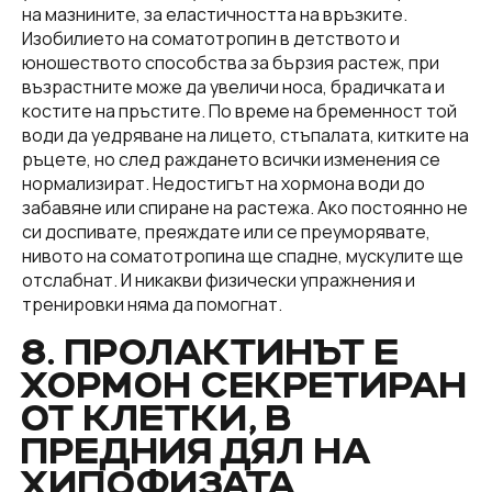
на мазнините, за еластичността на връзките.
Изобилието на соматотропин в детството и
юношеството способства за бързия растеж, при
възрастните може да увеличи носа, брадичката и
костите на пръстите. По време на бременност той
води да уедряване на лицето, стъпалата, китките на
ръцете, но след раждането всички изменения се
нормализират. Недостигът на хормона води до
забавяне или спиране на растежа. Ако постоянно не
си доспивате, преяждате или се преуморявате,
нивото на соматотропина ще спадне, мускулите ще
отслабнат. И никакви физически упражнения и
тренировки няма да помогнат.
8. ПРОЛАКТИНЪТ Е
ХОРМОН СЕКРЕТИРАН
ОТ КЛЕТКИ, В
ПРЕДНИЯ ДЯЛ НА
ХИПОФИЗАТА