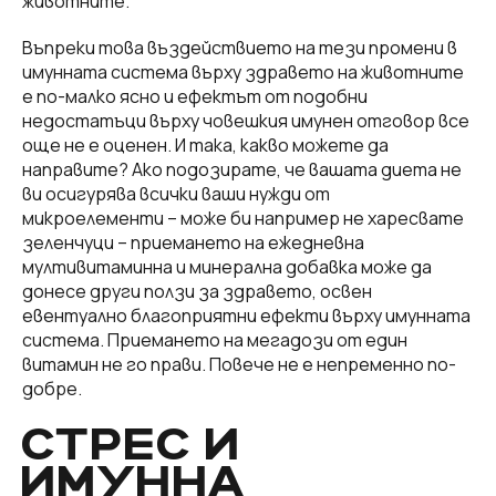
животните.
Въпреки това въздействието на тези промени в
имунната система върху здравето на животните
е по-малко ясно и ефектът от подобни
недостатъци върху човешкия имунен отговор все
още не е оценен. И така, какво можете да
направите? Ако подозирате, че вашата диета не
ви осигурява всички ваши нужди от
микроелементи – може би например не харесвате
зеленчуци – приемането на ежедневна
мултивитаминна и минерална добавка може да
донесе други ползи за здравето, освен
евентуално благоприятни ефекти върху имунната
система. Приемането на мегадози от един
витамин не го прави. Повече не е непременно по-
добре.
СТРЕС И
ИМУННА