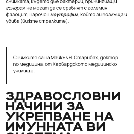
снимката, където две бактерии, причиняващи
гонорея
, не могат да се сравнят с големия
фагоцит, наречен
неутрофил
, който ги поглъща и
убива (вижте стрелките).
Снимките са на Майкъл Н. Старнбах, доктор
по медицина, от Харвардското медицинско
училище.
ЗДРАВОСЛОВНИ
НАЧИНИ ЗА
УКРЕПВАНЕ НА
ИМУННАТА ВИ