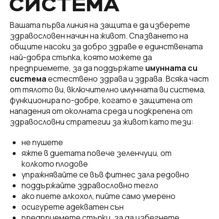
СИСТЕМА
Вашата първа линия на защита е да изберете
здравословен начин на живот. Спазването на
общите насоки за добро здраве е единствената
най-добра стъпка, която можете да
предприемете, за да поддържате
имунната си
система
естествено здрава и здрава. Всяка част
от тялото ви, включително имунната ви система,
функционира по-добре, когато е защитена от
нападения от околната среда и подкрепена от
здравословни стратегии за живот като тези:
не пушете
яжте в диетата повече зеленчуци, от
колкото плодове
упражнявайте се във фитнес зала редовно
поддържайте здравословно тегло
ако пиете алкохол, пийте само умерено
осигурете адекватен сън
предприемете стъпки, за да избегнете