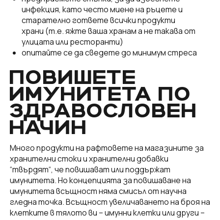
инфекция, като често миене на ръцете и
старателно гответе всички продукти
храни (т.е. яжте ваша хранам а не такава от
улицата или ресторанти)
опитайте се да сведете до минимум стреса
ПОВИШЕТЕ
ИМУНИТЕТА ПО
ЗДРАВОСЛОВЕН
НАЧИН
Много продукти на рафтовете на магазините за
хранителни стоки и хранителни добавки
“твърдят“, че повишават или поддържат
имунитета. Но концепцията за повишаване на
имунитета всъщност няма смисъл от научна
гледна точка. Всъщност увеличаването на броя на
клетките в тялото ви – имунни клетки или други –