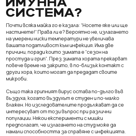
ИМУННА
СИСТЕМА?
Почти всяка майка го е казала: “Носете яке или ще
настинете!“ Права ли е? Вероятно не, излагането
на умерени ниски температури не увеличава
вашата податливост към инфекция. Има две
причини, поради които зимата е “сезон на
простуда и грип“. През зимата хората прекарват
повече време на закрито, в по-близък контакт с
други хора, които могат да предадат своите
микроби.
Също така грипният вирус остава по-дълго във
въздуха, когато въздухът е студен и по-малко
влажен. Но изследователите продължават да се
интересуват от този въпрос при различни
популации. Някои експерименти с мишки
предполагат, че излагането на студ може да
намали способността за справяне с инфекцията.