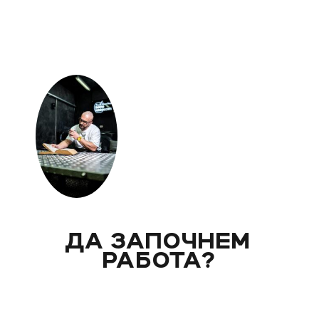
ДА ЗАПОЧНЕМ
РАБОТА?
Вече над 20 години помагам индивидуално на
моите клиенти с цели и нужди, като магистър