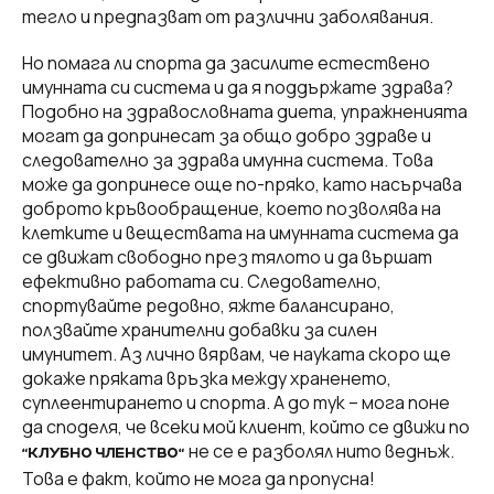
тегло и предпазват от различни заболявания.
Но помага ли спорта да засилите естествено
имунната си система и да я поддържате здрава?
Подобно на здравословната диета, упражненията
могат да допринесат за общо добро здраве и
следователно за здрава имунна система. Това
може да допринесе още по-пряко, като насърчава
доброто кръвообращение, което позволява на
клетките и веществата на имунната система да
се движат свободно през тялото и да вършат
ефективно работата си. Следователно,
спортувайте редовно, яжте балансирано,
ползвайте хранителни добавки за силен
имунитет. Аз лично вярвам, че науката скоро ще
докаже пряката връзка между храненето,
суплеентирането и спорта. А до тук – мога поне
да споделя, че всеки мой клиент, който се движи по
не се е разболял нито веднъж.
“КЛУБНО ЧЛЕНСТВО“
Това е факт, който не мога да пропусна!