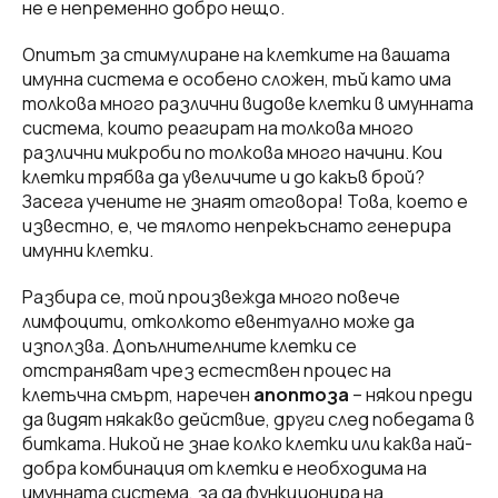
не е непременно добро нещо.
Опитът за стимулиране на клетките на вашата
имунна система е особено сложен, тъй като има
толкова много различни видове клетки в имунната
система, които реагират на толкова много
различни микроби по толкова много начини. Кои
клетки трябва да увеличите и до какъв брой?
Засега учените не знаят отговора! Това, което е
известно, е, че тялото непрекъснато генерира
имунни клетки.
Разбира се, той произвежда много повече
лимфоцити, отколкото евентуално може да
използва. Допълнителните клетки се
отстраняват чрез естествен процес на
клетъчна смърт, наречен
апоптоза
– някои преди
да видят някакво действие, други след победата в
битката. Никой не знае колко клетки или каква най-
добра комбинация от клетки е необходима на
имунната система, за да функционира на