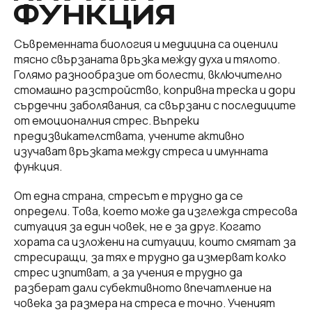
ФУНКЦИЯ
Съвременната биология и медицина са оценили
тясно свързаната връзка между духа и тялото.
Голямо разнообразие от болести, включително
стомашно разстройство, копривна треска и дори
сърдечни заболявания, са свързани с последиците
от емоционалния стрес. Въпреки
предизвикателствата, учените активно
изучават връзката между стреса и имунната
функция.
От една страна, стресът е трудно да се
определи. Това, което може да изглежда стресова
ситуация за един човек, не е за друг. Когато
хората са изложени на ситуации, които смятат за
стресиращи, за тях е трудно да измерват колко
стрес изпитват, а за учения е трудно да
разберат дали субективното впечатление на
човека за размера на стреса е точно. Ученият