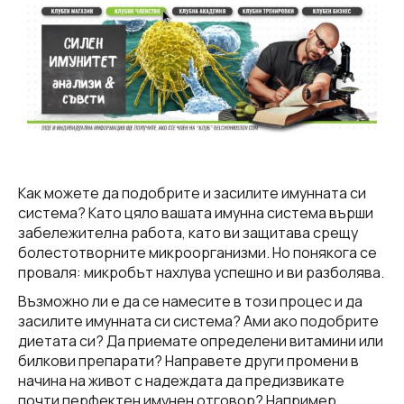
Как можете да подобрите и засилите имунната си
система? Като цяло вашата имунна система върши
забележителна работа, като ви защитава срещу
болестотворните микроорганизми. Но понякога се
проваля: микробът нахлува успешно и ви разболява.
Възможно ли е да се намесите в този процес и да
засилите имунната си система? Ами ако подобрите
диетата си? Да приемате определени витамини или
билкови препарати? Направете други промени в
начина на живот с надеждата да предизвикате
почти перфектен имунен отговор? Например