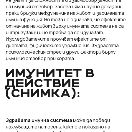
не знаят за сложността и взаимосвързаността
на имунния отговор. Засега няма научно доказани
преки връзки между начина на живот и засилената
имунна функция. Но това не означава, че ефектите
от начина на живот върху имунната система не са
интригуващи и не трябва да се изучават.
Изследователите проучват ефектите от
диетата, физическите упражнения, възрастта,
психологическия стрес и други фактори върху
имунния отговор при хората.
ИМУНИТЕТ В
ДЕЙСТВИЕ
(СНИМКА):
Здравата имунна система
може да победи
нахлуващите патогени, както е показано на