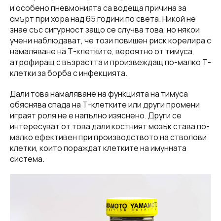
и особено пневмонията са водеща причина за
смърт при хора над 65 години по света. Никой не
знае със сигурност защо се случва това, но някои
учени наблюдават, че този повишен риск корелира с
намаляване на Т-клетките, вероятно от тимуса,
атрофиращ с възрастта и произвеждащ по-малко Т-
клетки за борба с инфекцията.
Дали това намаляване на функцията на тимуса
обяснява спада на Т-клетките или други промени
играят роля не е напълно изяснено. Други се
интересуват от това дали костният мозък става по-
малко ефективен при производството на стволови
клетки, които пораждат клетките на имунната
система.