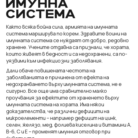
ИМУННА
СИСТЕМА
Както всяка бойна сила, армията на имунната
система марширува по корем. Здравите воини на
имунната система се нуждаят от добро, редовно
хранене. Учените отдавна са признали, че хората,
които живеят в бедност и са недохранени, са по-
уязвими към инфекциозни заболявания.
Дали обаче повишената честота на
заболяванията е причинена от ефекта на
недохранването върху имунната система, не е
сигурно. Все още има сравнително малко
проучвания за ефектите от храненето върху
имунната система на хората. Има някои
доказателства, че различни дефицити на
микроелементи – например дефицит на цинк,
селен, желязо, мед, фолиева киселина и витамини А,
В-6, С и Е – променят имунния отговор при