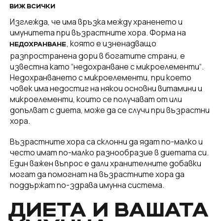
ВИЖ ВСИЧКИ
Изглежда, че има връзка между храненето и
имунитета при възрастните хора. Форма на
, която е изненадващо
НЕДОХРАНВАНЕ
разпространена дори в богатите страни, е
известна като “недохранване с микроелементи“.
Недохранването с микроелементи, при което
човек има недостиг на някои основни витамини и
микроелементи, които се получават от или
допълват с диета, може да се случи при възрастни
хора.
Възрастните хора са склонни да ядат по-малко и
често имат по-малко разнообразие в диетата си.
Един важен въпрос е дали хранителните добавки
могат да помогнат на възрастните хора да
поддържат по-здрава имунна система.
ДИЕТА И ВАШАТА