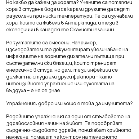
Но какво да кажем за хората? Учените са потапяли
хора в студена вода и са карали другите да седят
разголени при ниски температури. Те са изучавали
хора, които са живели в Антарктида, и тези в
експедиции в канадските Скалисти планини.
Резултатите са смесени. Например,
изследователите документират увеличаване на
инфекциите на горните дихателни пътища при
състезателни ски бягащи, които тренират
енергично в студа, но дали тези инфекции се
дължат на студа или други фактори – като
интензивното упражнение или сухотата на
въздуха – е не се знае.
Упражнения: добро или лошо е това за имунитета?
Редовните упражнения са един от стълбовете на
здравословния начин на живот. Те подобряват
сърдечно-съдовото здраве, понижават кръвното
налягане, помагат за контрол на телесното