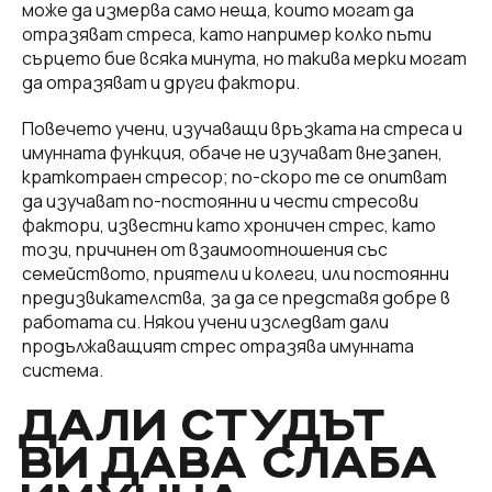
може да измерва само неща, които могат да
отразяват стреса, като например колко пъти
сърцето бие всяка минута, но такива мерки могат
да отразяват и други фактори.
Повечето учени, изучаващи връзката на стреса и
имунната функция, обаче не изучават внезапен,
краткотраен стресор; по-скоро те се опитват
да изучават по-постоянни и чести стресови
фактори, известни като хроничен стрес, като
този, причинен от взаимоотношения със
семейството, приятели и колеги, или постоянни
предизвикателства, за да се представя добре в
работата си. Някои учени изследват дали
продължаващият стрес отразява имунната
система.
ДАЛИ СТУДЪТ
ВИ ДАВА СЛАБА