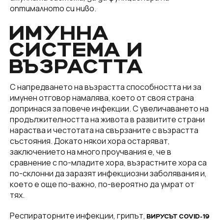
оптималното си ниво.
ИМУННА
СИСТЕМА И
ВЪЗРАСТТА
С напредването на възрастта способността ни за
имунен отговор намалява, което от своя страна
допринася за повече инфекции. С увеличаването на
продължителността на живота в развитите страни
нараства и честотата на свързаните с възрастта
състояния. Докато някои хора остаряват,
заключението на много проучвания е, че в
сравнение с по-младите хора, възрастните хора са
по-склонни да заразят инфекциозни заболявания и,
което е още по-важно, по-вероятно да умрат от
тях.
Респираторните инфекции, грипът,
ВИРУСЪТ COVID-19