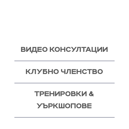
по биология. Запознай се със стила ми на
работа и те очаквам на видео консултация, с
мен, от където започва и твоят процес - този
на промяната!
ВИДЕО КОНСУЛТАЦИИ
КЛУБНО ЧЛЕНСТВО
ТРЕНИРОВКИ &
УЪРКШОПОВЕ