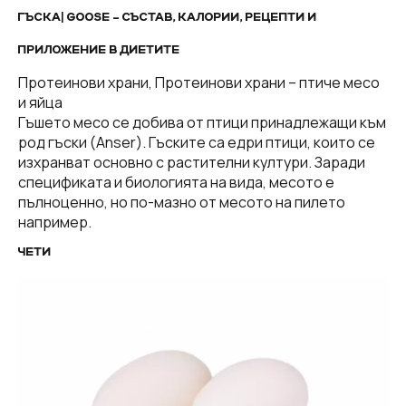
ГЪСКА| GOOSE – СЪСТАВ, КАЛОРИИ, РЕЦЕПТИ И
ПРИЛОЖЕНИЕ В ДИЕТИТЕ
Протеинови храни, Протеинови храни – птиче месо
и яйца
Гъшето месо се добива от птици принадлежащи към
род гъски (Anser). Гъските са едри птици, които се
изхранват основно с растителни култури. Заради
спецификата и биологията на вида, месото е
пълноценно, но по-мазно от месото на пилето
например.
ЧЕТИ