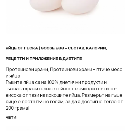
ЯЙЦЕ ОТ ГЪСКА | GOOSE EGG – СЪСТАВ, КАЛОРИИ,
РЕЦЕПТИ И ПРИЛОЖЕНИЕ В ДИЕТИТЕ
Протеинови храни, Протеинови храни – птиче месо
и яйца
Гъшите яйца са на 100% диетични продукти и
тяхната хранителна стойност е няколко пъти по-
висока от тази на кокошите яйца. Размерът на гъше
яйце е достатъчно голям, за да я достигне тегло от
200 грама!
ЧЕТИ