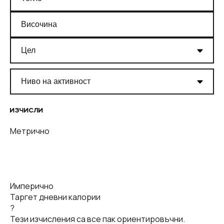
ИЗЧИСЛИ
Метрично
Имперично
Таргет дневни калории
?
Тези изчисления са все пак ориентировъчни.