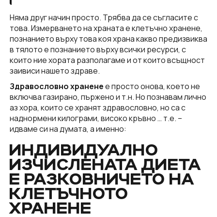
Няма друг начин просто. Трябва да се съгласите с
това. Измерването на храната е клетъчно хранене,
познанието върху това коя храна какво предизвиква
в тялото е познанието върху всички ресурси, с
които ние хората разполагаме и от които всъщност
заивиси нашето здраве.
Здравословно хранене
е просто онова, което не
включва газирано, пържено и т.н. Но познавам лично
аз хора, които се хранят здравословно, но са с
наднормени килограми, високо кръвно … т.е. –
идваме си на думата, а именно:
ИНДИВИДУАЛНО
ИЗЧИСЛЕНАТА ДИЕТА
Е РАЗКОВНИЧЕТО НА
КЛЕТЪЧНОТО
ХРАНЕНЕ