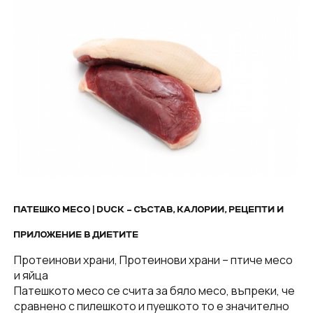
ПАТЕШКО МЕСО | DUCK – СЪСТАВ, КАЛОРИИ, РЕЦЕПТИ И
ПРИЛОЖЕНИЕ В ДИЕТИТЕ
Протеинови храни, Протеинови храни – птиче месо
и яйца
Патешкото месо се счита за бяло месо, въпреки, че
сравнено с пилешкото и пуешкото то е значително