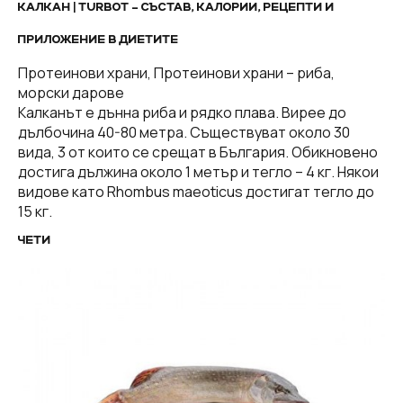
КАЛКАН | TURBOT – СЪСТАВ, КАЛОРИИ, РЕЦЕПТИ И
ПРИЛОЖЕНИЕ В ДИЕТИТЕ
Протеинови храни, Протеинови храни – риба,
морски дарове
Калканът е дънна риба и рядко плава. Вирее до
дълбочина 40-80 метра. Съществуват около 30
вида, 3 от които се срещат в България. Обикновено
достига дължина около 1 метър и тегло – 4 кг. Някои
видове като Rhombus maeoticus достигат тегло до
15 кг.
ЧЕТИ