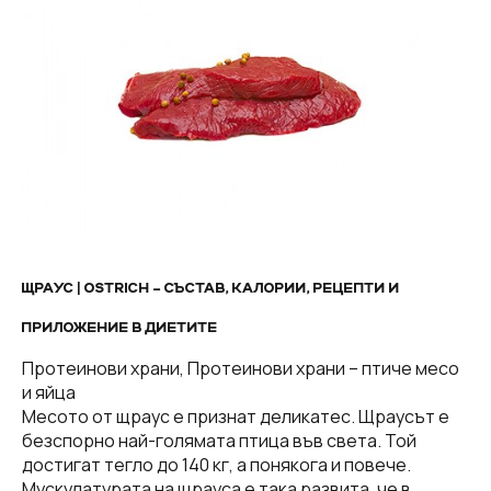
ЩРАУС | ОSTRICH – СЪСТАВ, КАЛОРИИ, РЕЦЕПТИ И
ПРИЛОЖЕНИЕ В ДИЕТИТЕ
Протеинови храни, Протеинови храни – птиче месо
и яйца
Месото от щраус е признат деликатес. Щраусът е
безспорно най-голямата птица във света. Той
достигат тегло до 140 кг, а понякога и повече.
Мускулатурата на щрауса е така развита, че в