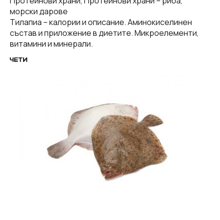
Протеинови храни, Протеинови храни – риба,
морски дарове
Тилапиа – калории и описание. Аминокиселинен
състав и приложение в диетите. Микроелементи,
витамини и минерали.
ЧЕТИ