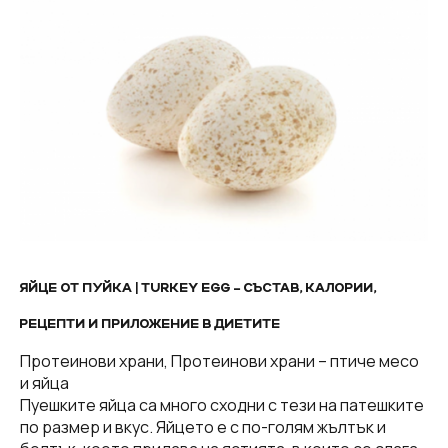
ЯЙЦЕ ОТ ПУЙКА | TURKEY EGG – СЪСТАВ, КАЛОРИИ,
РЕЦЕПТИ И ПРИЛОЖЕНИЕ В ДИЕТИТЕ
Протеинови храни, Протеинови храни – птиче месо
и яйца
Пуешките яйца са много сходни с тези на патешките
по размер и вкус. Яйцето е с по-голям жълтък и