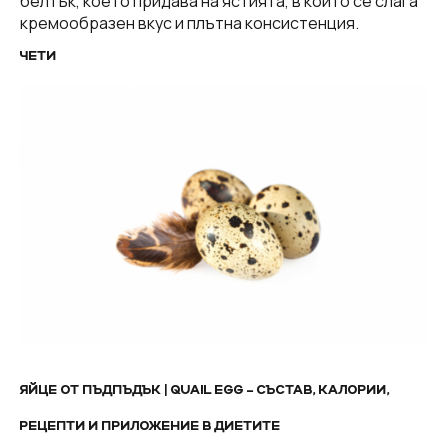
белтък, което придава на ястията, в които се слага
кремообразен вкус и плътна консистенция.
ЧЕТИ
ЯЙЦЕ ОТ ПЪДПЪДЪК | QUAIL EGG – СЪСТАВ, КАЛОРИИ,
РЕЦЕПТИ И ПРИЛОЖЕНИЕ В ДИЕТИТЕ