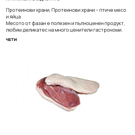
Протеинови храни, Протеинови храни – птиче месо
и яйца
Месото от фазан е полезен и пълноценен продукт,
любим деликатес на много ценители гастрономи.
ЧЕТИ