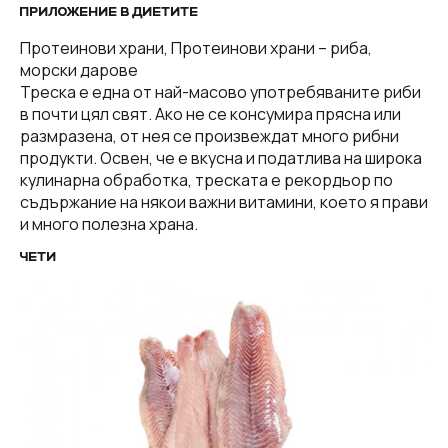
ПРИЛОЖЕНИЕ В ДИЕТИТЕ
Протеинови храни, Протеинови храни – риба,
морски дарове
Треска е една от най-масово употребяваните риби
в почти цял свят. Ако не се консумира прясна или
размразена, от нея се произвеждат много рибни
продукти. Освен, че е вкусна и податлива на широка
кулинарна обработка, треската е рекордьор по
съдържание на някои важни витамини, което я прави
и много полезна храна.
ЧЕТИ