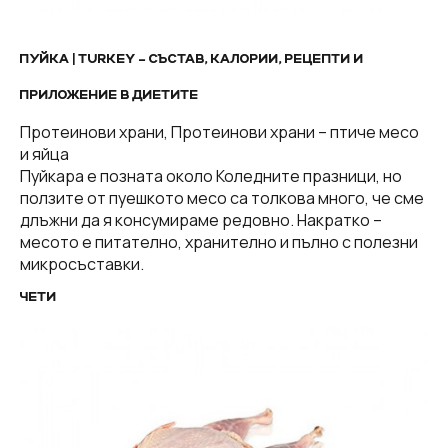
ПУЙКА | TURKEY – СЪСТАВ, КАЛОРИИ, РЕЦЕПТИ И
ПРИЛОЖЕНИЕ В ДИЕТИТЕ
Протеинови храни, Протеинови храни – птиче месо
и яйца
Пуйкара е позната около Коледните празници, но
ползите от пуешкото месо са толкова много, че сме
длъжни да я консумираме редовно. Накратко –
месото е питателно, хранително и пълно с полезни
микросъставки.
ЧЕТИ