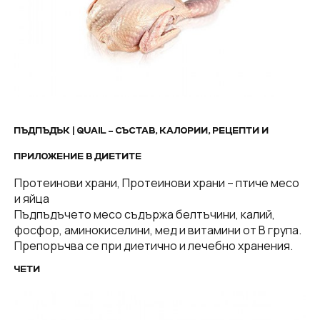
ПЪДПЪДЪК | QUAIL – СЪСТАВ, КАЛОРИИ, РЕЦЕПТИ И
ПРИЛОЖЕНИЕ В ДИЕТИТЕ
Протеинови храни, Протеинови храни – птиче месо
и яйца
Пъдпъдъчето месо съдържа белтъчини, калий,
фосфор, аминокиселини, мед и витамини от В група.
Препоръчва се при диетично и лечебно хранения.
ЧЕТИ