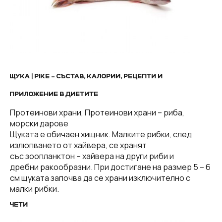
ЩУКА | PIKE – СЪСТАВ, КАЛОРИИ, РЕЦЕПТИ И
ПРИЛОЖЕНИЕ В ДИЕТИТЕ
Протеинови храни, Протеинови храни – риба,
морски дарове
Щуката е обичаен хищник. Малките рибки, след
излюпването от хайвера, се хранят
със зоопланктон – хайвера на други риби и
дребни ракообразни. При достигане на размер 5 – 6
см щуката започва да се храни изключително с
малки рибки.
ЧЕТИ