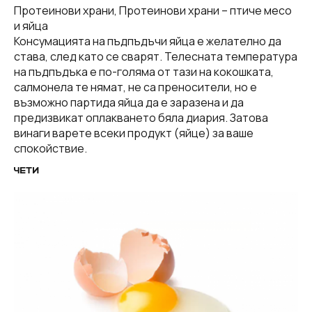
Протеинови храни, Протеинови храни – птиче месо
и яйца
Консумацията на пъдпъдъчи яйца е желателно да
става, след като се сварят. Телесната температура
на пъдпъдъка е по-голяма от тази на кокошката,
салмонела те нямат, не са преносители, но е
възможно партида яйца да е заразена и да
предизвикат оплакването бяла диария. Затова
винаги варете всеки продукт (яйце) за ваше
спокойствие.
ЧЕТИ