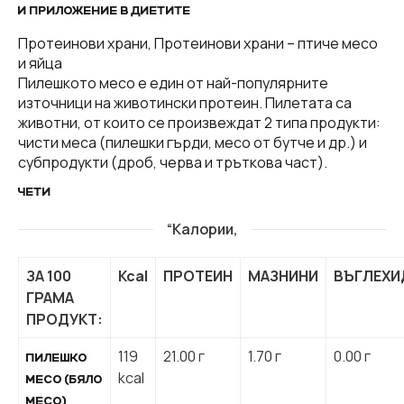
И ПРИЛОЖЕНИЕ В ДИЕТИТЕ
Протеинови храни, Протеинови храни – птиче месо
и яйца
Пилешкото месо е един от най-популярните
източници на животински протеин. Пилетата са
животни, от които се произвеждат 2 типа продукти:
чисти меса (пилешки гърди, месо от бутче и др.) и
субпродукти (дроб, черва и тръткова част).
ЧЕТИ
“Калории,
ЗА 100
Kcal
ПРОТЕИН
МАЗНИНИ
ВЪГЛЕХИ
ГРАМА
ПРОДУКТ:
119
21.00 г
1.70 г
0.00 г
ПИЛЕШКО
kcal
МЕСО (БЯЛО
МЕСО)