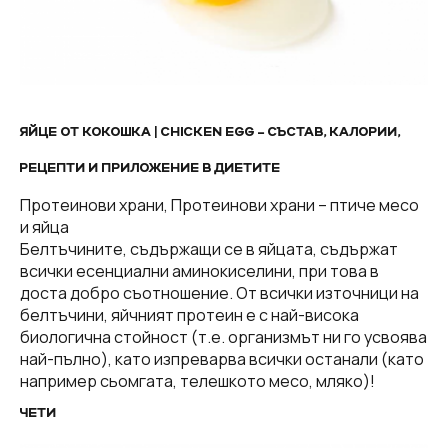
ЯЙЦЕ ОТ КОКОШКА | CHICKEN EGG – СЪСТАВ, КАЛОРИИ,
РЕЦЕПТИ И ПРИЛОЖЕНИЕ В ДИЕТИТЕ
Протеинови храни, Протеинови храни – птиче месо
и яйца
Белтъчините, съдържащи се в яйцата, съдържат
всички есенциални аминокиселини, при това в
доста добро съотношение. От всички източници на
белтъчини, яйчният протеин е с най-висока
биологична стойност (т.е. организмът ни го усвоява
най-пълно), като изпреварва всички останали (като
например сьомгата, телешкото месо, мляко)!
ЧЕТИ