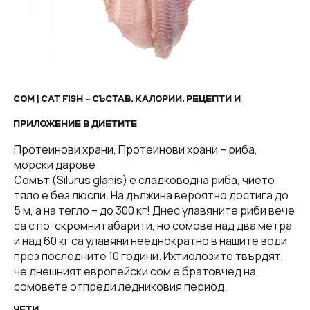
СОМ | CAT FISH – СЪСТАВ, КАЛОРИИ, РЕЦЕПТИ И
ПРИЛОЖЕНИЕ В ДИЕТИТЕ
Протеинови храни, Протеинови храни – риба,
морски дарове
Сомът (Silurus glanis) е сладководна риба, чието
тяло е без люспи. На дължина вероятно достига до
5 м, а на тегло – до 300 кг! Днес улавяните риби вече
са с по-скромни габарити, но сомове над два метра
и над 60 кг са улавяни нееднократно в нашите води
през последните 10 години. Ихтиолозите твърдят,
че днешният европейски сом е братовчед на
сомовете отпреди ледниковия период.
ЧЕТИ