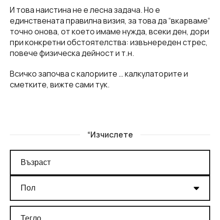
И това наистина не е лесна задача. Но е
единствената правилна визия, за това да “вкарваме“
точно онова, от което имаме нужда, всеки ден, дори
при конкретни обстоятелства: извънереден стрес,
повече физическа дейност и т.н.
Всичко започва с калориите … калкулаторите и
сметките, вижте сами тук.
“Изчислете