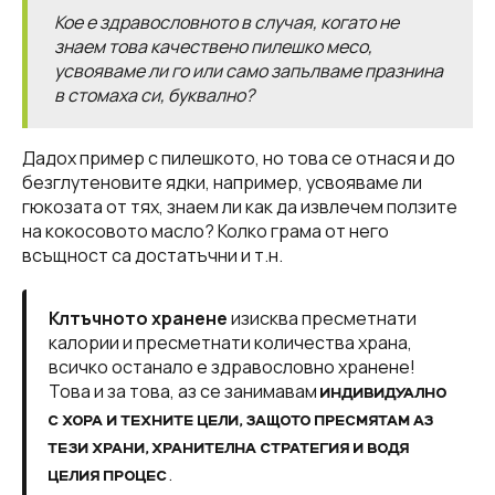
Кое е здравословното в случая, когато не
знаем това качествено пилешко месо,
усвояваме ли го или само запълваме празнина
в стомаха си, буквално?
Дадох пример с пилешкото, но това се отнася и до
безглутеновите ядки, например, усвояваме ли
гюкозата от тях, знаем ли как да извлечем ползите
на кокосовото масло? Колко грама от него
всъщност са достатъчни и т.н.
Клтъчното хранене
изисква пресметнати
калории и пресметнати количества храна,
всичко останало е здравословно хранене!
Това и за това, аз се занимавам
ИНДИВИДУАЛНО
С ХОРА И ТЕХНИТЕ ЦЕЛИ, ЗАЩОТО ПРЕСМЯТАМ АЗ
ТЕЗИ ХРАНИ, ХРАНИТЕЛНА СТРАТЕГИЯ И ВОДЯ
.
ЦЕЛИЯ ПРОЦЕС