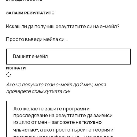
ЗАПАЗИ РЕЗУЛТАТИТЕ
Искаш ли да получиш резултатите си на е-мейл?
Просто въведи мейла си …
ИЗПРАТИ
Ако не получите този е-мейл до 2 мин, моля
проверете спам кутията си!
Ако желаете вашите програми и
проследяване на резултатите да заивиси
изцяло от мен – заложете на
“КЛУБНО
а ако просто търсите теория и
ЧЛЕНСТВО“,