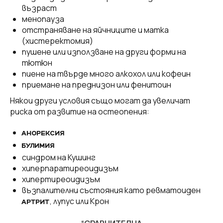
възраст
менопауза
отстраняване на яйчниците и матка
(хистеректомия)
пушене или използване на други форми на
тютюн
пиене на твърде много алкохол или кофеин
приемане на преднизон или фенитоин
Някои други условия също могат да увеличат
риска от развитие на остеопения:
АНОРЕКСИЯ
БУЛИМИЯ
синдром на Кушинг
хиперпаратиреоидизъм
хипертиреоидизъм
възпалителни състояния като ревматоиден
, лупус или Крон
АРТРИТ