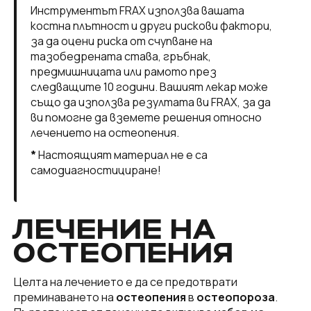
Инструментът FRAX използва вашата
костна плътност и други рискови фактори,
за да оцени риска от счупване на
тазобедрената става, гръбнак,
предмишницата или рамото през
следващите 10 години. Вашият лекар може
също да използва резултата ви FRAX, за да
ви помогне да вземете решения относно
лечението на остеопения.
*
Настоящият материал не е са
самодиагностициране!
ЛЕЧЕНИЕ НА
ОСТЕОПЕНИЯ
Целта на лечението е да се предотврати
преминаването на
остеопения
в
остеопороза
.