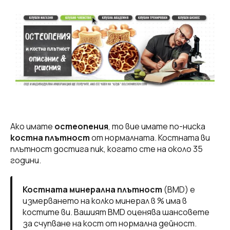
Ако имате
остеопения
, то вие имате по-ниска
костна плътност
от нормалната. Костната ви
плътност достига пик, когато сте на около 35
години.
Костната минерална плътност
(BMD) е
измерването на колко минерал в % има в
костите ви. Вашият BMD оценява шансовете
за счупване на кост от нормална дейност.