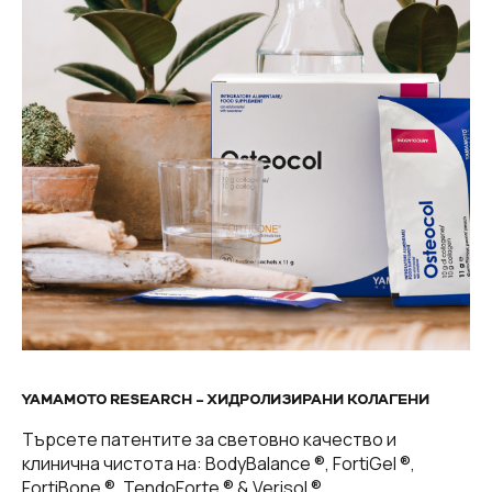
YAMAMOTO RESEARCH – ХИДРОЛИЗИРАНИ КОЛАГЕНИ
Търсете патентите за световно качество и
клинична чистота на: BodyBalance ®, FortiGel ®,
FortiBone ®, TendoForte ® & Verisol ®