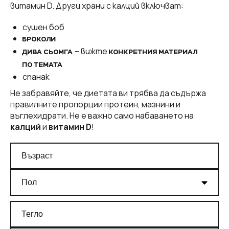
витамин D. Други храни с калций включват:
сушен боб
БРОКОЛИ
– вижте
ДИВА СЬОМГА
КОНКРЕТНИЯ МАТЕРИАЛ
ПО ТЕМАТА
спанак
Не забравяйте, че диетата ви трябва да съдържа
правилните пропорции протеин, мазнини и
въглехидрати. Не е важно само набаването на
калций
и
витамин D
!