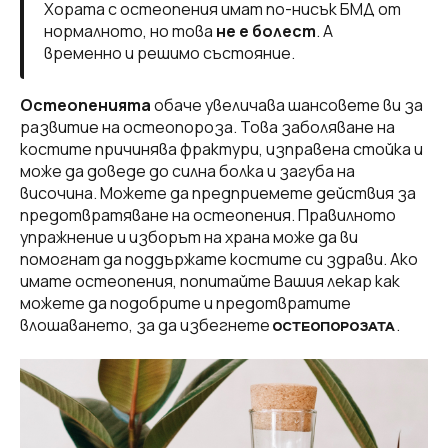
Хората с остеопения имат по-нисък БМД от
нормалното, но това
не е болест
. А
временно и решимо състояние.
Остеопенията
обаче увеличава шансовете ви за
развитие на остеопороза. Това заболяване на
костите причинява фрактури, изправена стойка и
може да доведе до силна болка и загуба на
височина. Можете да предприемете действия за
предотвратяване на остеопения. Правилното
упражнение и изборът на храна може да ви
помогнат да поддържате костите си здрави. Ако
имате остеопения, попитайте Вашия лекар как
можете да подобрите и предотвратите
влошаването, за да избегнете
.
ОСТЕОПОРОЗАТА