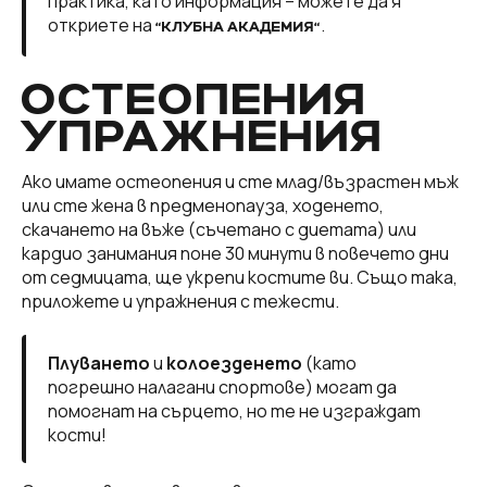
практика, като информация – можете да я
откриете на
.
“КЛУБНА АКАДЕМИЯ“
ОСТЕОПЕНИЯ
УПРАЖНЕНИЯ
Ако имате остеопения и сте млад/възрастен мъж
или сте жена в предменопауза, ходенето,
скачането на въже (съчетано с диетата) или
кардио занимания поне 30 минути в повечето дни
от седмицата, ще укрепи костите ви.
Също така,
приложете и упражнения с тежести.
Плуването
и
колоезденето
(като
погрешно налагани спортове) могат да
помогнат на сърцето, но те не изграждат
кости!