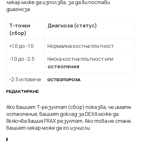
лекар може да използва, за да ви постави
диагноза.
Т-точки
Диагноза (статус)
(сбор)
+1.0 до -1.0
Нормална костна плътност
-1.0 до -2.5
Ниска костна плътност или
остеопения
-2.5 и повече
ОСТЕОПОРОЗА
РЕДАКТИРАНЕ
Ако вашият T-резултат (сбор) показва, че имате
остеопения, вашият доклад за DEXA може да
включва вашия FRAX резултат. Ако това не стане,
вашият лекар може да го изчисли.