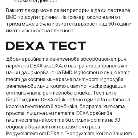
нормална дейност
Вашият лекар може да ви препоръча да си тествате
BMD по други причини. Например, около един от
трима мъже в бяла и азиатска възраст над 50 години
имат ниска костна плътност.
DEXA ТЕСТ
Двоенергийната рентгенова абсорбциометрия,
наречена DEXA или DXA, е най-разпространеният
начин за измерване на BMD. Известен е също като
тест за костна минерална плътност. Използва
рентгенови лъчи, които имат по-ниска радиация
от типичната рентгенова снимка. Тестът е
безболезнен. DEXA обикновено измерва нивата на
костна плътност в гръбнака, бедрата, китката,
пръста, пищяла или петата. DEXA сравнява
плътността на костта ви с плътността на 30-
годишна възраст от същия пол и раса.
Резултатът от DEXA е T-резултат, който вашият