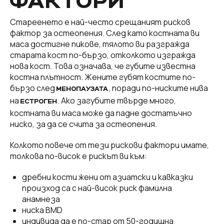
ФАКТОРИ
Стареенето е най-често срещаният рисков
фактор за остеопения. След като костната ви
маса достигне пикове, тялото ви разгражда
старата кост по-бързо, отколкото изгражда
нова кост. Това означава, че губите известна
костна плътност. Жените губят костите по-
бързо след
, поради по-ниските нива
МЕНОПАУЗАТА
на
. Ако загубите твърде много,
ЕСТРОГЕН
костната ви маса може да падне достатъчно
ниско, за да се счита за остеопения.
Колкото повече от тези рискови фактори имате,
толкова по-висок е рискът ви към:
дребни кости жени от азиатски и кавказки
произход са с най-висок риск фамилна
анамнеза
ниска BMD
индивида да е по-стар от 50-годишна