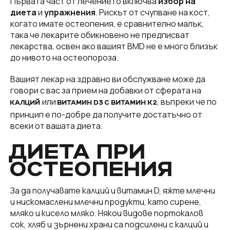
Първата част от лечението включва
избор на
диета
и
упражнения
. Рискът от счупване на кост,
когато имате остеопения, е сравнително малък,
така че лекарите обикновено не предписват
лекарства, освен ако вашият BMD не е много близък
до нивото на остеопороза.
Вашият лекар на здравно ви обслужване може да
говори с вас за прием на добавки от сферата на
или
, въпреки че по
КАЛЦИЙ
ВИТАМИН D3 С ВИТАМИН К2
принцип е по-добре да получите достатъчно от
всеки от вашата диета.
ДИЕТА ПРИ
ОСТЕОПЕНИЯ
За да получавате калций и витамин D, яжте млечни
и нискомаслени млечни продукти, като сирене,
мляко и кисело мляко. Някои видове портокалов
сок, хляб и зърнени храни са подсилени с калций и