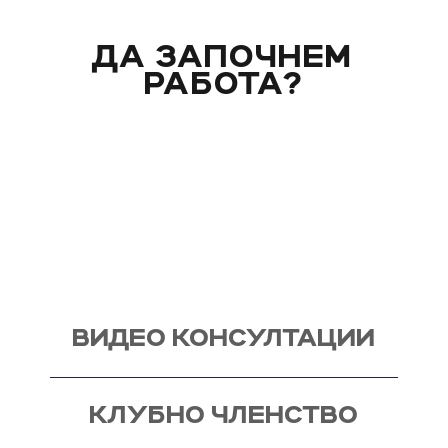
ДА ЗАПОЧНЕМ
РАБОТА?
Вече над 20 години помагам индивидуално на
моите клиенти с цели и нужди, като магистър
по биология. Запознай се със стила ми на
работа и те очаквам на видео консултация, с
мен, от където започва и твоят процес - този
на промяната!
ВИДЕО КОНСУЛТАЦИИ
КЛУБНО ЧЛЕНСТВО