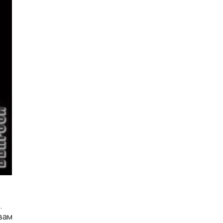
.
чвам