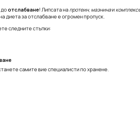
 до
отслабване
! Липсата на
протеин
,
мазнина
и
комплекс
на диета за отслабване е огромен пропуск.
ете следните стъпки:
ване
станете самите вие специалисти по хранене.