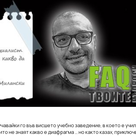
учавайки го във висшето учебно заведение, в което е учил
ито не знаят какво е диафрагма … но както казах, приклю