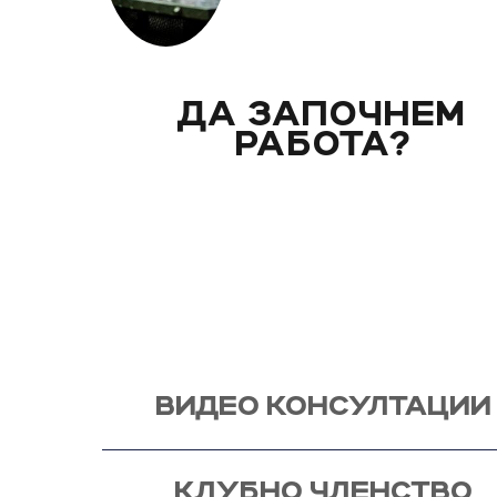
ДА ЗАПОЧНЕМ
РАБОТА?
Вече над 20 години помагам индивидуално на 
клиенти с цели и нужди, като магистър по биол
Запознай се със стила ми на работа и те очак
видео консултация, с мен, от където започва и
процес - този на промяната!
ВИДЕО КОНСУЛТАЦИИ
КЛУБНО ЧЛЕНСТВО