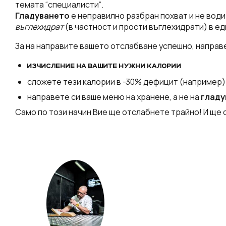
темата “специалисти“.
Гладуването
е неправилно разбран похват и не води
въглехидрат
(в частност и прости въглехидрати) в ед
За на направите вашето отслабване успешно, направ
ИЗЧИСЛЕНИЕ НА ВАШИТЕ НУЖНИ КАЛОРИИ
сложете тези калории в -30% дефицит (например)
направете си ваше меню на хранене, а не на
гладу
Само по този начин Вие ще отслабнете трайно! И ще 