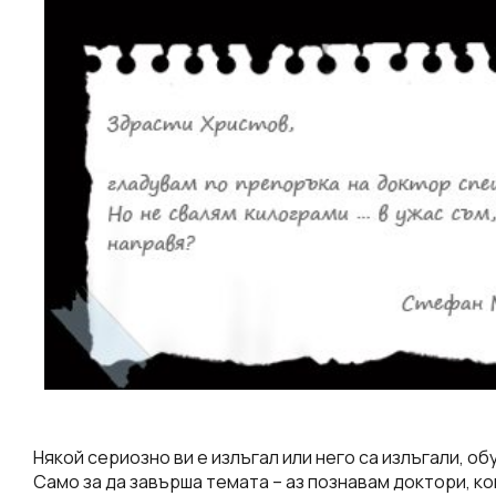
Някой сериозно ви е излъгал или него са излъгали, об
Само за да завърша темата – аз познавам доктори, ко