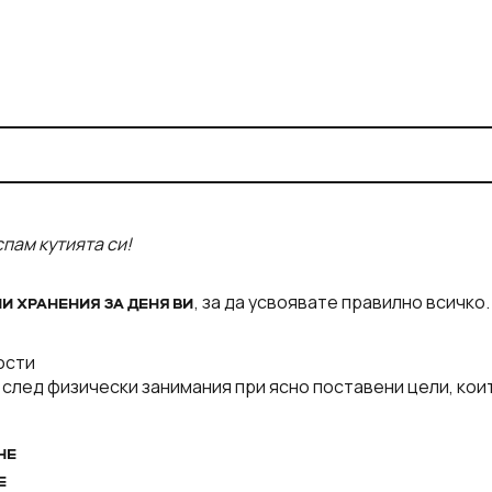
спам кутията си!
, за да усвоявате правилно всичко.
И ХРАНЕНИЯ ЗА ДЕНЯ ВИ
ости
 след физически занимания при ясно поставени цели, кои
НЕ
Е