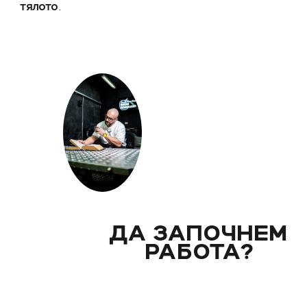
.
ТЯЛОТО
ДА ЗАПОЧНЕМ
РАБОТА?
Вече над 20 години помагам индивидуално на 
клиенти с цели и нужди, като магистър по биол