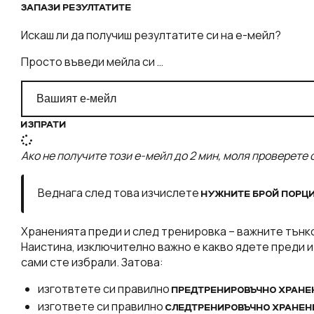
ЗАПАЗИ РЕЗУЛТАТИТЕ
Искаш ли да получиш резултатите си на е-мейл?
Просто въведи мейла си …
ИЗПРАТИ
Ако не получите този е-мейл до 2 мин, моля проверете 
Веднага след това изчислете
НУЖНИТЕ БРОЙ ПОРЦИ
Храненията преди и след тренировка – важните тънк
Наистина, изключително важно е какво ядете преди и
сами сте избрали. Затова:
изготвтете си правилно
ПРЕДТРЕНИРОВЪЧНО ХРАНЕ
изгответе си правилно
СЛЕДТРЕНИРОВЪЧНО ХРАНЕН