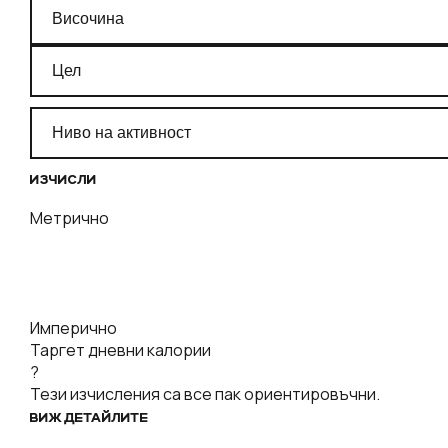
ИЗЧИСЛИ
Метрично
Имперично
Таргет дневни калории
?
Тези изчисления са все пак ориентировъчни.
ВИЖ ДЕТАЙЛИТЕ