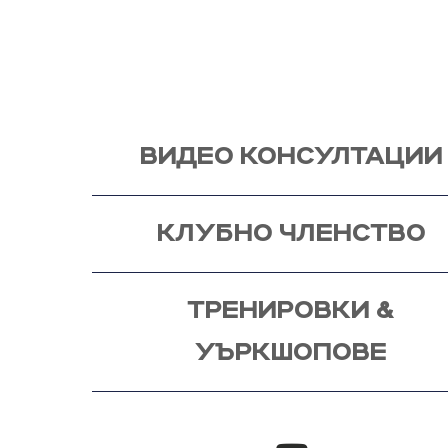
Запознай се със стила ми на работа и те очак
видео консултация, с мен, от където започва и
процес - този на промяната!
ВИДЕО КОНСУЛТАЦИИ
КЛУБНО ЧЛЕНСТВО
ТРЕНИРОВКИ &
УЪРКШОПОВЕ