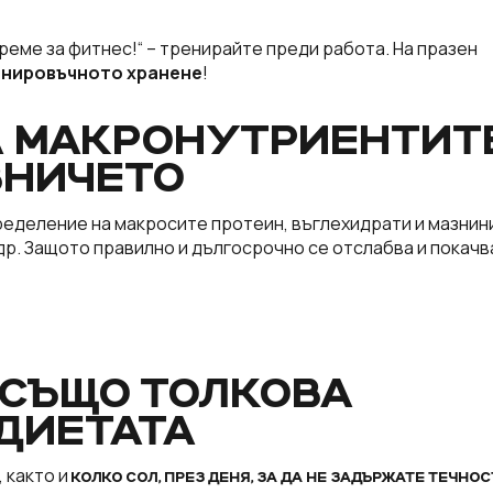
реме за фитнес!“ – тренирайте преди работа. На празен
нировъчното хранене
!
А МАКРОНУТРИЕНТИТ
ВНИЧЕТО
ределение на макросите протеин, въглехидрати и мазнини
 др. Защото правилно и дългосрочно се отслабва и покачв
– СЪЩО ТОЛКОВА
 ДИЕТАТА
, както и
КОЛКО СОЛ, ПРЕЗ ДЕНЯ, ЗА ДА НЕ ЗАДЪРЖАТЕ ТЕЧНОС