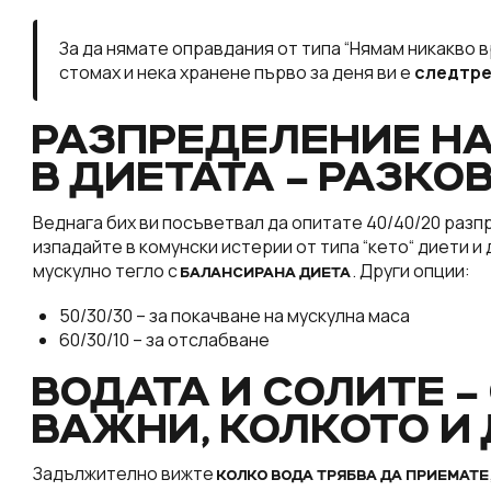
За да нямате оправдания от типа “Нямам никакво в
стомах и нека хранене първо за деня ви е
следтре
РАЗПРЕДЕЛЕНИЕ Н
В ДИЕТАТА – РАЗКО
Веднага бих ви посъветвал да опитате 40/40/20 разп
изпадайте в комунски истерии от типа “кето“ диети и
мускулно тегло с
. Други опции:
БАЛАНСИРАНА ДИЕТА
50/30/30 – за покачване на мускулна маса
60/30/10 – за отслабване
ВОДАТА И СОЛИТЕ 
ВАЖНИ, КОЛКОТО И
Задължително вижте
КОЛКО ВОДА ТРЯБВА ДА ПРИЕМАТЕ