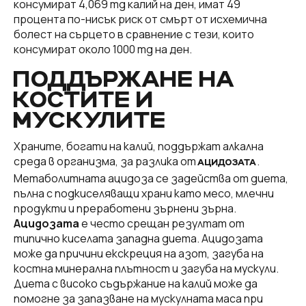
консумират 4,069 mg калий на ден, имат 49
процента по-нисък риск от смърт от исхемична
болест на сърцето в сравнение с тези, които
консумират около 1000 mg на ден.
ПОДДЪРЖАНЕ НА
КОСТИТЕ И
МУСКУЛИТЕ
Храните, богати на калий, поддържат алкална
среда в организма, за разлика от
.
АЦИДОЗАТА
Метаболитната ацидоза се задейства от диета,
пълна с подкиселяващи храни като месо, млечни
продукти и преработени зърнени зърна.
Ацидозата
е често срещан резултат от
типично киселата западна диета. Ацидозата
може да причини екскреция на азот, загуба на
костна минерална плътност и загуба на мускули.
Диета с високо съдържание на калий може да
помогне за запазване на мускулната маса при