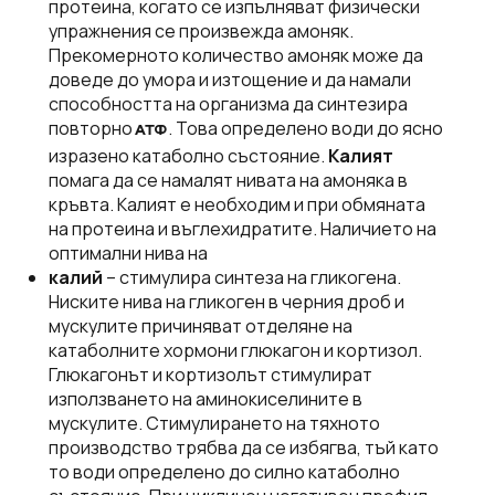
протеина, когато се изпълняват физически
упражнения се произвежда амоняк.
Прекомерното количество амоняк може да
доведе до умора и изтощение и да намали
способността на организма да синтезира
повторно
. Това определено води до ясно
АТФ
изразено катаболно състояние.
Калият
помага да се намалят нивата на амоняка в
кръвта. Калият е необходим и при обмяната
на протеина и въглехидратите. Наличието на
оптимални нива на
калий
– стимулира синтеза на гликогена.
Ниските нива на гликоген в черния дроб и
мускулите причиняват отделяне на
катаболните хормони глюкагон и кортизол.
Глюкагонът и кортизолът стимулират
използването на аминокиселините в
мускулите. Стимулирането на тяхното
производство трябва да се избягва, тъй като
то води определено до силно катаболно