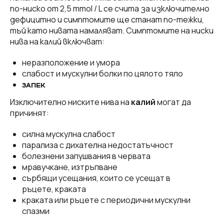
по-ниско от 2,5 mmol / L се счита за изключително
дефицитно и симптомите ще станат по-тежки,
тъй като нивата намаляват. Симптомите на ниски
нива на калий включват:
неразположение и умора
слабост и мускулни болки по цялото тяло
ЗАПЕК
Изключително ниските нива на
калий
могат да
причинят:
силна мускулна слабост
парализа с дихателна недостатъчност
болезнени запушвания в червата
мравучкане, изтръпване
сърбящи усещания, които се усещат в
ръцете, краката
краката или ръцете с периодични мускулни
спазми