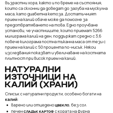
възрастни хора, както и по време на състояния,
които са склонни да доведат до загуба на мускулна
маса, като диабетна кетоза. Достатъчният
прием на калий обаче може да помогне за
предотвратяването на това. Едно проучване
установи, че участниците, които приемат 5266
милиграма калий на ден, поддържат средно с 3,6
повече килограма постна тъканна маса от тези с
прием на калий с 50 процента по-нисък. Някои
изследвания показват и увеличаване на костната
плътност при висок прием на калий.
НАТУРАЛНИ
ИЗТОЧНИЦИ НА
КАЛИЙ (ХРАНИ)
Списък с натурални продукти, особено богати на
калий
:
варено или отцедено
, без сол
ЦВЕКЛО
печен
с кората на фурна
СЛАДЪК КАРТОФ