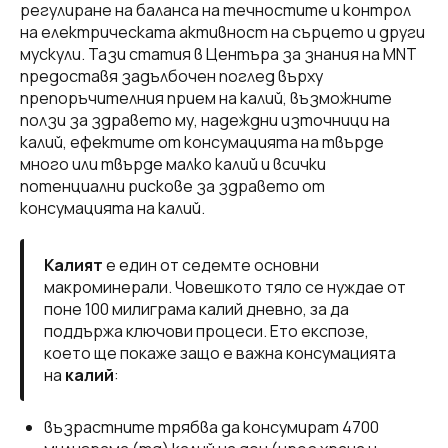
регулиране на баланса на течностите и контрол
на електрическата активност на сърцето и други
мускули. Тази статия в Центъра за знания на MNT
предоставя задълбочен поглед върху
препоръчителния прием на калий, възможните
ползи за здравето му, надеждни източници на
калий, ефектите от консумацията на твърде
много или твърде малко калий и всички
потенциални рискове за здравето от
консумацията на калий.
Калият
е един от седемте основни
макроминерали. Човешкото тяло се нуждае от
поне 100 милиграма калий дневно, за да
поддържа ключови процеси. Ето експозе,
което ще покаже защо е важна консумацията
на
калий
:
възрастните трябва да консумират 4700