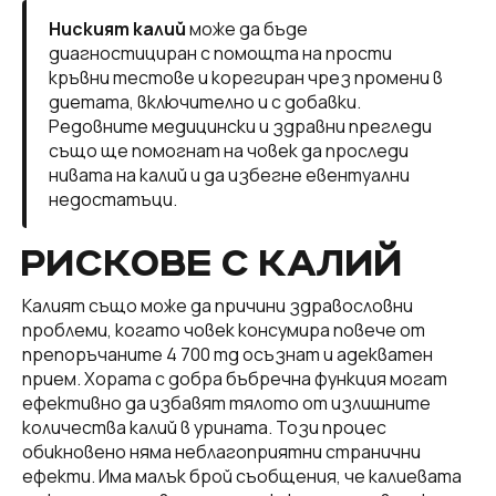
Ниският калий
може да бъде
диагностициран с помощта на прости
кръвни тестове и корегиран чрез промени в
диетата, включително и с добавки.
Редовните медицински и здравни прегледи
също ще помогнат на човек да проследи
нивата на калий и да избегне евентуални
недостатъци.
РИСКОВЕ С КАЛИЙ
Калият също може да причини здравословни
проблеми, когато човек консумира повече от
препоръчаните 4 700 mg осъзнат и адекватен
прием. Хората с добра бъбречна функция могат
ефективно да избавят тялото от излишните
количества калий в урината. Този процес
обикновено няма неблагоприятни странични
ефекти. Има малък брой съобщения, че калиевата