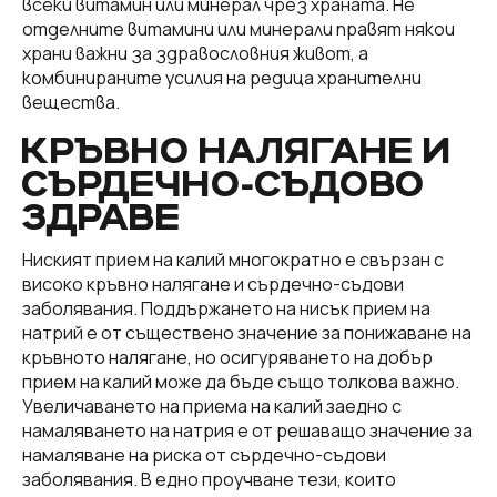
всеки витамин или минерал чрез храната. Не
отделните витамини или минерали правят някои
храни важни за здравословния живот, а
комбинираните усилия на редица хранителни
вещества.
КРЪВНО НАЛЯГАНЕ И
СЪРДЕЧНО-СЪДОВО
ЗДРАВЕ
Ниският прием на калий многократно е свързан с
високо кръвно налягане и сърдечно-съдови
заболявания. Поддържането на нисък прием на
натрий е от съществено значение за понижаване на
кръвното налягане, но осигуряването на добър
прием на калий може да бъде също толкова важно.
Увеличаването на приема на калий заедно с
намаляването на натрия е от решаващо значение за
намаляване на риска от сърдечно-съдови
заболявания. В едно проучване тези, които