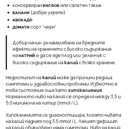
консервиран
или салатен такъв
БЯЛ БОБ
(добре узрели)
БАНАНИ
АВОКАДО
сорт “чери“
ДОМАТИ
Добър начин за намаляване на вредните
ефекти на храненето с високо съдържание
на
е да се яде плод или зеленчук с
НАТРИЙ
високо съдържание на
калий
с всяко хранене.
Недостигът на
калий
може да причини редица
симптоми и здравословни проблеми. Известно е
това състояние още като
хипокалиемия
.
Нормалното ниво на калий се определя между 3,5 и
5,0 милимола на литър (mmol / L).
Хипокалемията се диагностицира, когато нивата
на калий паднат под 3,5 mmol / L. Лекият дефицит
на калий обикновено няма симптоми. Ниво на калий