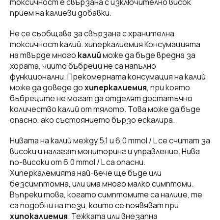
токсичност е свързана с изключително висок
прием на калиеви добавки.
Не се съобщава за свързана с хранителна
токсичност калий. хиперкалиемия Консумацията
на твърде много
калий
може да бъде вредна за
хората, чиито бъбреци не са напълно
функционални. Прекомерната консумация на калий
може да доведе до
хиперкалиемия
, при която
бъбреците не могат да отделят достатъчно
количество калий от тялото. Това може да бъде
опасно, ако състоянието бързо ескалира.
Нивата на калий между 5,1 и 6,0 mmol / L се считат за
високи и налагат мониторинг и управление. Нива
по-високи от 6,0 mmol / L са опасни.
Хиперкалемията най-вече ще бъде или
безсимптомна, или има много малко симптоми.
Въпреки това, когато симптомите са налице, те
са подобни на тези, които се появяват при
хипокалиемия
. Тежката или внезапна