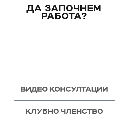
ДА ЗАПОЧНЕМ
РАБОТА?
Вече над 20 години помагам индивидуално на
моите клиенти с цели и нужди, като магистър
по биология. Запознай се със стила ми на
работа и те очаквам на видео консултация, с
мен, от където започва и твоят процес - този
на промяната!
ВИДЕО КОНСУЛТАЦИИ
КЛУБНО ЧЛЕНСТВО