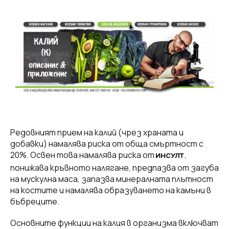
Редовният прием на калий (чрез храната и
добавки) намалява риска от обща смъртност с
20%. Освен това намалява риска от
,
ИНСУЛТ
понижава кръвното налягане, предпазва от загуба
на мускулна маса, запазва минералната плътност
на костите и намалява образуването на камъни в
бъбреците.
Основните функции на калия в организма включват