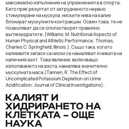
максимално изпълнение на упражненията в спорта.
Като пряк резултат от затрудненото нервно
стимулиране на мускула, ниските нива на калия
блокират мускулните контракции. Освен това, те не
позволяват да се оползотворят правилно
въглехидратите. (Williams, M. Nutritional Aspects of
Human Physical and Athletic Performance; Thomas,
Charles C. Springfield, Illinois.). Също така, когато
калиевите запаси са ниски се намаляват и нивата на
наличния азот. Това явление, включващо
използването на азота, намалява значително
мускулната маса.(Tannen, R. The Effect of
Uncomplicated Potassium Depletion on Urine
Acidification; Journal of Clinical Investigations).
КАЛИЯТ И
ХИДРИРАНЕТО НА
КЛЕТКАТА – ОЩЕ
НАУКА