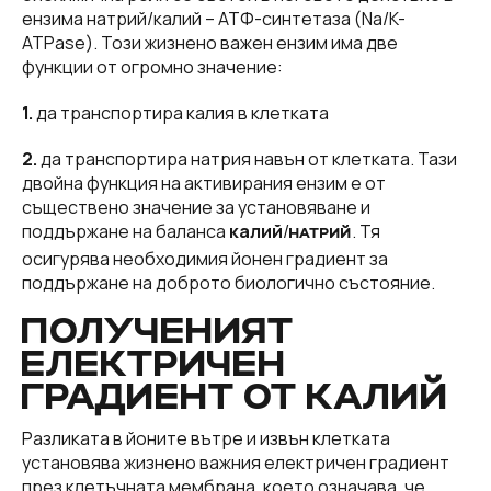
ензима натрий/калий – АТФ-синтетаза (Na/K-
ATPase). Този жизнено важен ензим има две
функции от огромно значение:
1.
да транспортира калия в клетката
2.
да транспортира натрия навън от клетката. Тази
двойна функция на активирания ензим е от
съществено значение за установяване и
поддържане на баланса
калий
/
. Тя
НАТРИЙ
осигурява необходимия йонен градиент за
поддържане на доброто биологично състояние.
ПОЛУЧЕНИЯТ
ЕЛЕКТРИЧЕН
ГРАДИЕНТ ОТ КАЛИЙ
Разликата в йоните вътре и извън клетката
установява жизнено важния електричен градиент
през клетъчната мембрана, което означава, че