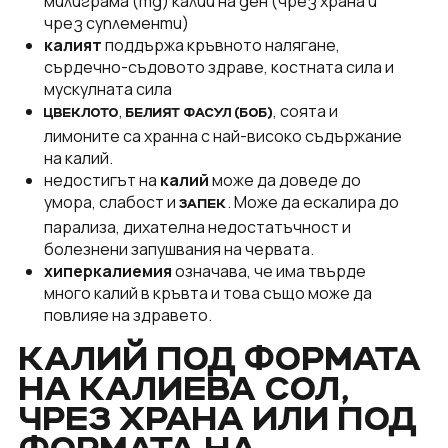
милиграма (mg) калий на ден (чрез храна и
чрез суплементи)
калият
поддържа кръвното налягане,
сърдечно-съдовото здраве, костната сила и
мускулната сила
,
, соята и
ЦВЕКЛОТО
БЕЛИЯТ ФАСУЛ (БОБ)
лимоните са хранна с най-високо съдържание
на калий.
недостигът на
калий
може да доведе до
умора, слабост и
. Може да ескалира до
ЗАПЕК
парализа, дихателна недостатъчност и
болезнени запушвания на червата.
хиперкалиемия
означава, че има твърде
много калий в кръвта и това също може да
повлияе на здравето.
КАЛИЙ ПОД ФОРМАТА
НА КАЛИЕВА СОЛ,
ЧРЕЗ ХРАНА ИЛИ ПОД