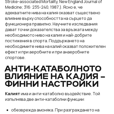
Stroke-associated Mortality, New England Journal of
Medicine; 316: 235-240, 1987.). Ясно е, че
адекватните нива на калия оказват съществено
влияние върху способността на сърцето да
функционира правилно. Научните изследвания
дават точни доказателства за връзката между
необходимото ниво на калия и най-добрите
постижения в спорта. Поддържането на
необходимите нива на калий оказват положителен
ефект и при аеробните и при анаеробните
спортове.
АНТИ-КАТАБОЛНОТО
ВЛИЯНИЕ НА КАЛИЯ –
ФИННИ НАСТРОЙКИ
Калият
има и анти-катаболно въздействие. Той
изпълнява две анти-катаболни функции:
oбезврежда амоняка. При разграждането на