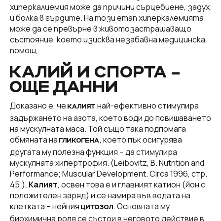
хиперкалиемия може да причини сърцебиене, задух
и болка в гърдите. На този етап хиперкалемията
може да се превърне в животозастрашаващо
състояние, което изисква незабавна медицинска
помощ.
КАЛИЙ И СПОРТА –
ОЩЕ ДАННИ
Доказано е, че
най-ефективно стимулира
КАЛИЯТ
задържането на азота, което води до повишаването
на мускулната маса. Той също така подпомага
обмяната на
, което пък осигурява
ГЛИКОГЕНА
другата му полезна функция – да стимулира
мускулната хипертрофия. (Leibovitz, B. Nutrition and
Performance; Muscular Development. Circa 1996, стр.
45.).
Калият
, освен това е и главният катион (йон с
положителен заряд) и се намира във водата на
клетката – нейния
. Основната му
ЦИТОЗОЛ
биохимична роля се състои в неговото действие в