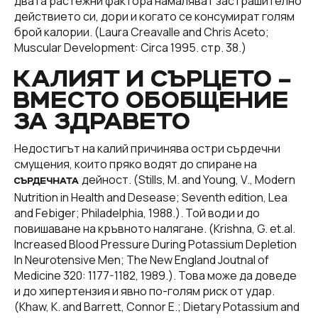
двата растежни фактора намаляват застрашително
действието си, дори и когато се консумират голям
брой калории. (Laura Creavalle and Chris Aceto;
Muscular Development: Circa 1995. cтp. 38.)
КАЛИЯТ И СЪРЦЕТО –
ВМЕСТО ОБОБЩЕНИЕ
ЗА ЗДРАВЕТО
Недостигът на калий причинява остри сърдечни
смущения, които пряко водят до спиране на
дейност. (Stills, M. and Young, V., Modern
СЪРДЕЧНАТА
Nutrition in Health and Desease; Seventh edition, Lea
and Febiger; Philadelphia, 1988.). Той води и до
повишаване на кръвното налягане. (Krishna, G. et.al.
Increased Blood Pressure During Potassium Depletion
In Neurotensive Men; The New England Joutnal of
Medicine 320: 1177-1182, 1989.). Това може да доведе
и до хипертензия и явно по-голям риск от удар.
(Khaw, K. and Barrett, Connor E.; Dietary Potassium and