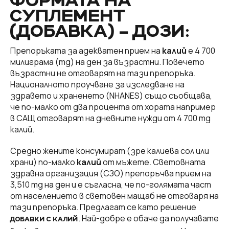
ФОРМАТА НА
СУПЛЕМЕНТ
(ДОБАВКА) – ДОЗИ:
Препоръката за адекватен прием на
калий
е 4 700
милиграма (mg) на ден за възрастни. Повечето
възрастни не отговарят на тази препоръка.
Националното проучване за изследване на
здравето и храненето (NHANES) също съобщава,
че по-малко от два процента от хората например
в САЩ отговарят на дневните нужди от 4 700 mg
калий.
Средно жените консумират (зре калиева сол или
храни) по-малко
калий
от мъжете. Световната
здравна организация (СЗО) препоръчва прием на
3,510 mg на ден и е съгласна, че по-голямата част
от населението в световен мащаб не отговаря на
тази препоръка. Предлагат се като решение
. Най-добре е обаче да получавате
ДОБАВКИ С КАЛИЙ