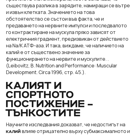
съществува разлика в зарядите, намиращи се вътре
и извън клетката. Значението на това
обстоятелство се състои във факта, че и
предаването на нервните импулси и последвалото
го контрактиране на мускула пряко зависят от
електричния градиент, предизвикан от действието
на Na/K АТФ-аза. И така, виждаме, че наличието на
калий е от съществено значение за
функционирането на нервите и мускулите. .
(Leibovitz, B. Nutrition and Performance: Muscular
Development. Circa 1996, стр. 45.).
КАЛИЯТ И
СПОРТНОТО
ПОСТИЖЕНИЕ –
ТЪНКОСТИТЕ
Научните изследвания доказват, че недостигът на
влияе отрицателно върху субмаксималното и
КАЛИЙ