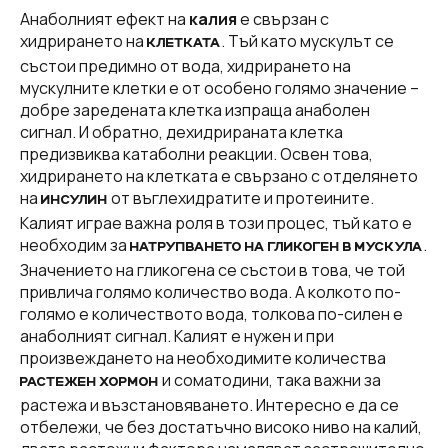
Анаболният ефект на
калия
е свързан с
хидрирането на
. Тъй като мускулът се
КЛЕТКАТА
състои предимно от вода, хидрирането на
мускулните клетки е от особено голямо значение –
добре заредената клетка изпраща анаболен
сигнал. И обратно, дехидрираната клетка
предизвиква катаболни реакции. Освен това,
хидрирането на клетката е свързано с отделянето
на
от въглехидратите и протеините.
ИНСУЛИН
Калият играе важна роля в този процес, тъй като е
необходим за
.
НАТРУПВАНЕТО НА ГЛИКОГЕН В МУСКУЛА
Значението на гликогена се състои в това, че той
привлича голямо количество вода. А колкото по-
голямо е количеството вода, толкова по-силен е
анаболният сигнал. Калият е нужен и при
произвеждането на необходимите количества
и соматодини, така важни за
РАСТЕЖЕН ХОРМОН
растежа и възстановяването. Интересно е да се
отбележи, че без достатъчно високо ниво на калий,