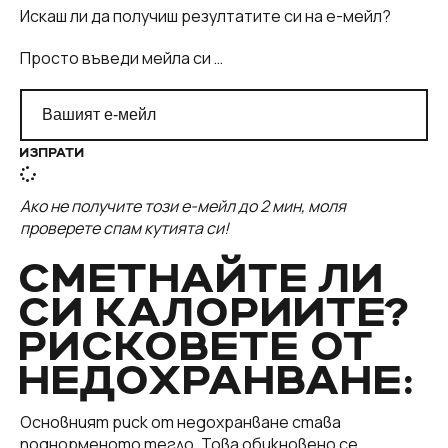
Искаш ли да получиш резултатите си на е-мейл?
Просто въведи мейла си …
ИЗПРАТИ
Ако не получите този е-мейл до 2 мин, моля
проверете спам кутията си!
СМЕТНАЙТЕ ЛИ
СИ КАЛОРИИТЕ?
РИСКОВЕТЕ ОТ
НЕДОХРАНВАНЕ:
Основният риск от недохранване става
поднорменото тегло. Това обикновено се