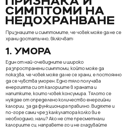
ПРИЗНАКА И
СИМПТОМИ НА
НЕДОХРАНВАНЕ
Признаците и симптомите, че човек може да не се
храни достатъчно, включват:
1. УМОРА
Един от най-очевидните и широко
разпространени симптоми, който може да
показва, че човек може да не се храни, е постоянно
да се чувства уморен. Едно тяло получава
енергията си от калориите в храната и
напитките, които човек консумира. Тялото се
нуждае от определено количество енергийни
калории, за да функционира правилно. Видяхте и
по-горе сами чрез калкулатора колко ви е
необходимо, нали? Ако не сте пресметнали
калориите си, направете го и не гладувайте