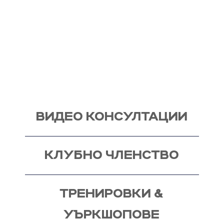
Вече над 20 години помагам индивидуално на
моите клиенти с цели и нужди, като магистър
по биология. Запознай се със стила ми на
работа и те очаквам на видео консултация, с
мен, от където започва и твоят процес - този
на промяната!
ВИДЕО КОНСУЛТАЦИИ
КЛУБНО ЧЛЕНСТВО
ТРЕНИРОВКИ &
УЪРКШОПОВЕ