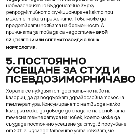
неблагоприятно въздействие върху
репродуктивното функциониране както при
мъжете, така и при жените. Това може да
предотврати появата на бременност. А
причината за това да са недостъчен
БРОЙ
ЯЙЦЕКЛЕТКИ ИЛИ СПЕРМАТОЗОИДИ С ЛОША
.
МОРФОЛОГИЯ
5. ПОСТОЯННО
УСЕЩАНЕ ЗА СТУД И
ПСЕВДОЗИМОРНИЧАВ
Хората се нуждаят от достатъчно ниво на
калории, за да поддържат здравословна телесна
температура. Консумирането на твърде малко
калории може да доведе до спадане на основната
телесна температура на човек, което може да
създаде постоянно усещане за студ. В проучване
от 2011 г. изследователите установяват, че