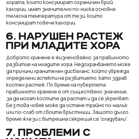
хората, които консумират ограничен брой
калории, имат значително по-ниска основна
телесна температура от тези, които
консумират повече калории.
6. НАРУШЕН РАСТЕЖ
ПРИ МЛАДИТЕ ХОРА
Доброто хранене е жизненоважно за правилното
развитие на младите хора. Недохранването може
да причини хранителен дисбаланс, който уврежда
определени аспекти на развитието, като здрав
костен растеж. По време на пубертета
правилното хранене е от съществено значение,
за да могат костите да растат и да се укрепват.
Без това човек може да остане трайно по-малък
или по-слаб от своите връстници. Защото дълго
време жлези с вътрешна секреция са “гладували“.
7. ПРОБЛЕМИ С