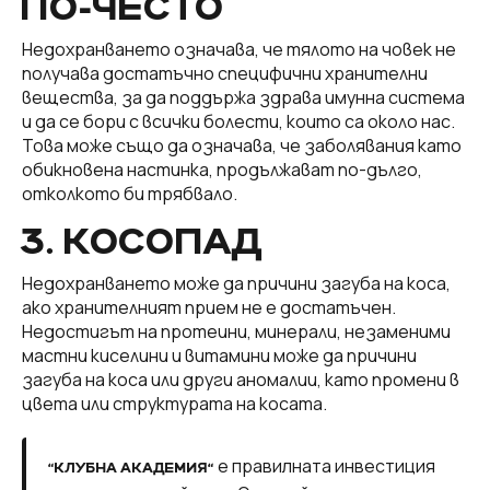
ПО-ЧЕСТО
Недохранването означава, че тялото на човек не
получава достатъчно специфични хранителни
вещества, за да поддържа здрава имунна система
и да се бори с всички болести, които са около нас.
Това може също да означава, че заболявания като
обикновена настинка, продължават по-дълго,
отколкото би трябвало.
3. КОСОПАД
Недохранването може да причини загуба на коса,
ако хранителният прием не е достатъчен.
Недостигът на протеини, минерали, незаменими
мастни киселини и витамини може да причини
загуба на коса или други аномалии, като промени в
цвета или структурата на косата.
е правилната инвестиция
“КЛУБНА АКАДЕМИЯ“