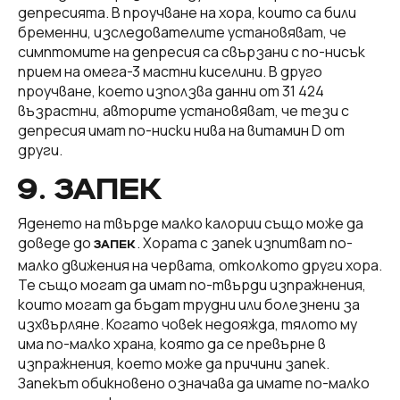
депресията. В проучване на хора, които са били
бременни, изследователите установяват, че
симптомите на депресия са свързани с по-нисък
прием на омега-3 мастни киселини. В друго
проучване, което използва данни от 31 424
възрастни, авторите установяват, че тези с
депресия имат по-ниски нива на витамин D от
други.
9. ЗАПЕК
Яденето на твърде малко калории също може да
доведе до
. Хората с запек изпитват по-
ЗАПЕК
малко движения на червата, отколкото други хора.
Те също могат да имат по-твърди изпражнения,
които могат да бъдат трудни или болезнени за
изхвърляне. Когато човек недояжда, тялото му
има по-малко храна, която да се превърне в
изпражнения, което може да причини запек.
Запекът обикновено означава да имате по-малко