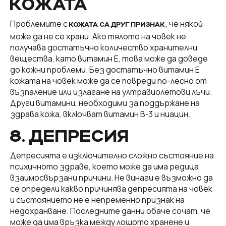
КОЖАТА
Проблемите с
, че някой
КОЖАТА СА ДРУГ ПРИЗНАК
може да не се храни. Ако тялото на човек не
получава достатъчно количество хранителни
вещества, като витамин Е, това може да доведе
до кожни проблеми. Без достатъчно витамин Е
кожата на човек може да се повреди по-лесно от
възпаление или излагане на ултравиолетови лъчи.
Други витамини, необходими за поддържане на
здрава кожа, включват витамин В-3 и ниацин.
8. ДЕПРЕСИЯ
Депресията е изключително сложно състояние на
психичното здраве, което може да има редица
взаимосвързани причини. Не винаги е възможно да
се определи какво причинява депресията на човек
и състоянието не е непременно признак на
недохранване. Последните данни обаче сочат, че
може да има връзка между лошото хранене и