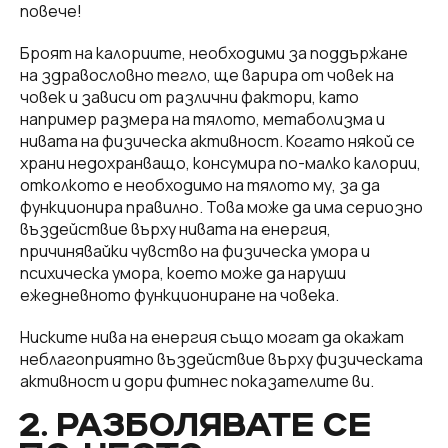
повече!
Броят на калориите, необходими за поддържане
на здравословно тегло, ще варира от човек на
човек и зависи от различни фактори, като
например размера на тялото, метаболизма и
нивата на физическа активност. Когато някой се
храни недохранващо, консумира по-малко калории,
отколкото е необходимо на тялото му, за да
функционира правилно. Това може да има сериозно
въздействие върху нивата на енергия,
причинявайки чувство на физическа умора и
психическа умора, което може да наруши
ежедневното функциониране на човека.
Ниските нива на енергия също могат да окажат
неблагоприятно въздействие върху физическата
активност и дори фитнес показателите ви.
2. РАЗБОЛЯВАТЕ СЕ