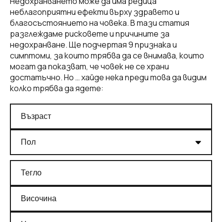
Недохранването може да има редица
неблагоприятни ефекти върху здравето и
благосъстоянието на човека. В тази статия
разглеждаме рисковете и причините за
недохранване. Ще подчертая 9 признака и
симптоми, за които трябва да се внимава, които
могат да показват, че човек не се храни
достатъчно. Но … хайде нека преди това да видим
колко трябва да ядете: