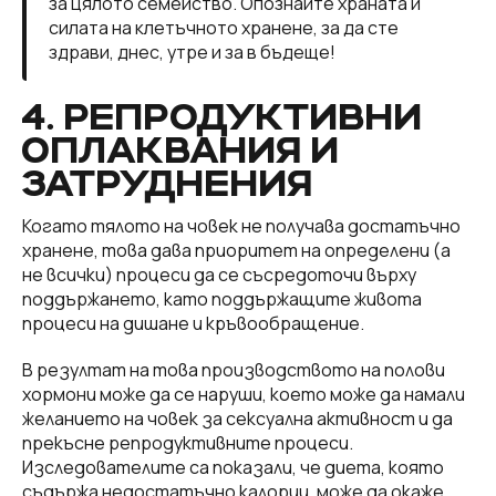
за цялото семейство. Опознайте храната и
силата на клетъчното хранене, за да сте
здрави, днес, утре и за в бъдеще!
4. РЕПРОДУКТИВНИ
ОПЛАКВАНИЯ И
ЗАТРУДНЕНИЯ
Когато тялото на човек не получава достатъчно
хранене, това дава приоритет на определени (а
не всички) процеси да се съсредоточи върху
поддържането, като поддържащите живота
процеси на дишане и кръвообращение.
В резултат на това производството на полови
хормони може да се наруши, което може да намали
желанието на човек за сексуална активност и да
прекъсне репродуктивните процеси.
Изследователите са показали, че диета, която
съдържа недостатъчно калории, може да окаже