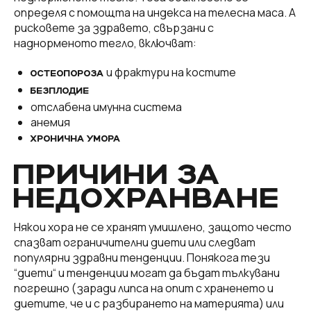
определя с помощта на индекса на телесна маса. A
рисковете за здравето, свързани с
наднорменото тегло, включват:
и фрактури на костите
ОСТЕОПОРОЗА
БЕЗПЛОДИЕ
отслабена имунна система
анемия
ХРОНИЧНА УМОРА
ПРИЧИНИ ЗА
НЕДОХРАНВАНЕ
Някои хора не се хранят умишлено, защото често
спазват ограничителни диети или следват
популярни здравни тенденции. Понякога тези
“диети“ и тенденции могат да бъдат тълкувани
погрешно (заради липса на опит с храненето и
диетите, че и с разбирането на материята) или