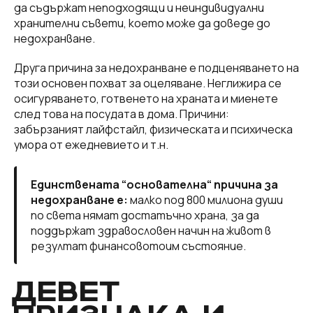
да съдържат неподходящи и неиндивидуални
хранителни съвети, което може да доведе до
недохранване.
Друга причина за недохранване е подценяването на
този основен похват за оцеляване. Неглижира се
осигуряването, готвенето на храната и миенете
след това на посудата в дома. Причини:
забързаният лайфстайл, физическата и психическа
умора от ежедневието и т.н.
Единствената “основателна“ причина за
недохранване е:
малко под 800 милиона души
по света нямат достатъчно храна, за да
поддържат здравословен начин на живот в
резултат финансовотоим състояние.
ДЕВЕТ