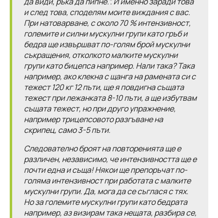
да види, ръка да пипне.”. И именно заради това
и след това, споделям моите виждания с вас.
При натоварване, с около 70 % интензивност,
големите и силни мускулни групи като гръб и
бедра ще извършват по-голям брой мускулни
съкращения, отколкото малките мускулни
групи като бицепса например. Нали така? Така
например, ако клекна с щанга на рамената си с
тежест 120 кг 12 пъти, ще я повдигна същата
тежест при лежанката 8-10 пъти, а ще избутвам
същата тежест, но при друго упражнение,
например трицепсовото разгъване на
скрипец, само 3-5 пъти.
Следователно броят на повторенията ще е
различен, независимо, че интензивността ще е
почти една и съща! Някои ще препоръчат по-
голяма интензивност при работата с малките
мускулни групи. Да, мога да се съглася с тях.
Но за големите мускулни групи като бедрата
например, аз визирам така нещата, разбира се,