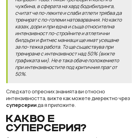
чужбина, в сферата на хард бодибилдинга,
считат че по-леките и слаби атлети трябва да
тренират с по-големи натоварвания. Но както
казах, дори и при една и съща относителна
интензивност по-стройните и атлетични
билдъри и фитнес маниаци ще имат усещане
за по-тежка работа. То ще съществува при
трениране с интензивност над 50% (вижте
графиката ми). Не е така обаче положението
при интензивностите под критичния праг от
50%.
След като опресних знанията ви относно
интензивността, вижте как можете диеректно чрез
суперсерии
да я приложите.
КАКВО Е
СУПЕРСЕРИЯ?