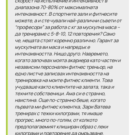
скорост на испълнение и интензивност в
диапазона 70-80% от максималната
интензивност. В спортните зали и фитнесите
можете, а и сте чували най-различни съвети от
“професори” за работа с кг за мускулна маса –
да тренираме с 5-8-10, 12 повторения? Само
че, нещата стоят коренно различно. Гарант за
мускулната ви маса и напредък е
интензивността. Нищо друго. Навремето,
когато започвах моята акариера като частен и
независим персонален фитнес треньор, на
едно листче записвах интензивността на
тренировка на моите фитнес клиенти. Това
учудваше както клиентите на залата, така и
техните собственици. Ама си е странно,
наистина. Още по-странно беше, когато
първата ми фитнес клиентка, Зари Ватева
тренирах с тежки килограми, тя имаше
прогрес, много по-голям, от колкото
предполагаемият клиширан образ с леки
килограми и повторения да омръзване.