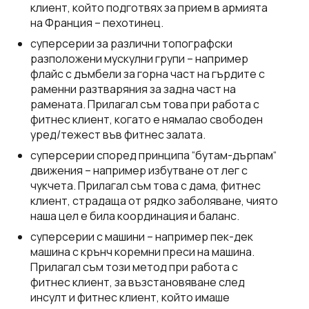
клиент, който подготвях за прием в армията
на Франция – пехотинец.
суперсерии за различни топографски
разположени мускулни групи – например
флайс с дъмбели за горна част на гърдите с
раменни разтваряния за задна част на
рамената. Прилагал съм това при работа с
фитнес клиент, когато е нямалао свободен
уред/тежест във фитнес залата.
суперсерии според принципа “бутам-дърпам“
движения – например избутване от лег с
чукчета. Прилагал съм това с дама, фитнес
клиент, страдаща от рядко заболяване, чиято
наша цел е била координация и баланс.
суперсерии с машини – например пек-дек
машина с крънч коремни преси на машина.
Прилагал съм този метод при работа с
фитнес клиент, за възстановяване след
инсулт и фитнес клиент, който имаше