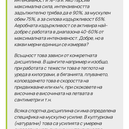
интензивност и %-та й. Ако търсим
максимална сила, интензивността
задължително трябва да е 90%, за мускулен
обем 75%, а за силова издържливост 65%.
Аеробната издържливост се активира най-
добре с работата в диапазона 40-60% от
максималната интензивност. Добре, но в
какви мерни единици се измерва?
Всъщност това зависи от конкретната
дисциплина. В щангите например и изобщо,
при работата с тежести това е теглото на
уреда в килограми, в бяганията, плуването,
колоезденето това е скоростта на
придвижване или км/ч, при скоковете на
височина е височината на летвата в
сантиметри и т.н.
Всяка спортна дисциплина си има определена
специфика на мускулно усилие. В културизма
(натурални) това са усилията с умерена