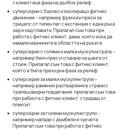
с клиент във фаза на дълбок релеф.
суперсерии с базово и изолиращо фитнес
движение – например френски преси за
трицепс от тилен лег с екстензия с една ръка
зад и над главата. Прилагал съм това при
работа с фитнес клиент, дама, която иска да
намали мазнините в областта на ръката.
суперсерии с голяма и малка мускулна група –
например бенч прес и сгъване на щанга от
стоеж. Прилагал съм това с фитнес клиент,
който е бил в преходна фаза за релеф.
суперсерии за малки мускулни групи –
например раменни разтваряния в страни с
трапецовидни повдигания. прилагал съм това
при рабиота с фитнес клиент, страдащ от
плексит.
суперсерии за големи мускулни групи –
например напади с дъмбели и чукчета.
Прилагал съм това при работа с фитнес