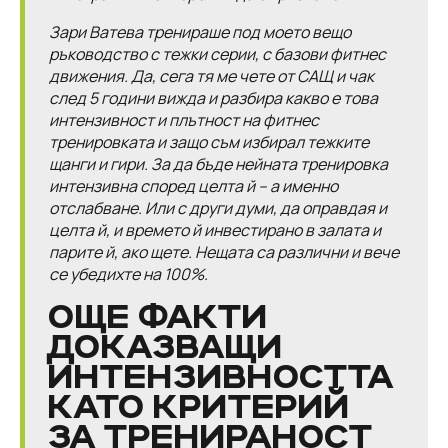
Зари Ватева тренираше под моето вещо
ръководство с тежки серии, с базови фитнес
движения. Да, сега тя ме чете от САЩ и чак
след 5 години вижда и разбира какво е това
интензивност и плътност на фитнес
тренировката и защо съм избирал тежките
щанги и гири. За да бъде нейната тренировка
интензивна според целта й – а именно
отслабване. Или с други думи, да оправдая и
целта й, и времето й инвестирано в залата и
парите й, ако щете. Нещата са различни и вече
се убедихте на 100%.
ОЩЕ ФАКТИ
ДОКАЗВАЩИ
ИНТЕНЗИВНОСТТА
КАТО КРИТЕРИЙ
ЗА ТРЕНИРАНОСТ