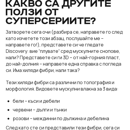
КАКВО СА ДРУГИТЕ
ПОЛЗИ ОТ
СУПЕРСЕРИИТЕ?
Затворете сега очи (разбира се, направете го след
като изчететe този абзац, послушайте ме –
направете го!), представете си че глeдате
Discovery: вие “плувате“ сред мускулните снопове,
нали? Представете си ги 3D – от най-горния пласт,
до най-долния – направете една справка с погледа
си. Има хиляди фибри, нали така?
Тези хиляди фибри са различни по топография и
морфология. Видовете мускулни влакна за 3 вида:
бели – къси и дебели
червени – дълги и тънки
розови – междинни по дължина и дебелина
След като сте си представили тези фибри, сега си