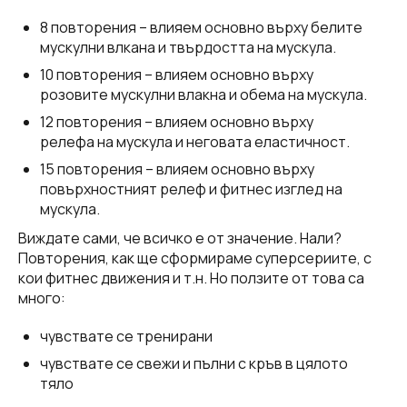
8 повторения – влияем основно върху белите
мускулни влкана и твърдостта на мускула.
10 повторения – влияем основно върху
розовите мускулни влакна и обема на мускула.
12 повторения – влияем основно върху
релефа на мускула и неговата еластичност.
15 повторения – влияем основно върху
повърхностният релеф и фитнес изглед на
мускула.
Виждате сами, че всичко е от значение. Нали?
Повторения, как ще сформираме суперсериите, с
кои фитнес движения и т.н. Но ползите от това са
много:
чувствате се тренирани
чувствате се свежи и пълни с кръв в цялото
тяло