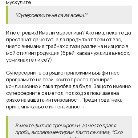
мускулите.
“Суперсериите не са за всеки!“
И не сгреших! Има ли мързеливи? Ако има, нека те да
престанат да четат, а да продължат тези от вас,
чието внимание грабнах с тази различна и изцяло в
мой стил интродукция (брей, каква чуждица внесох,
усмихнахте ли се?)
Суперсериите са рядко приложими във фитнес
програмите на тези, които просто тренират
кондиционно и така трябва да бъде. Защото именно
суперсериите са метод, подход за повишавана
рязко на вашата интензовност. Преди това, нека
припомня какво е интензивност:
В моите фитнес тренировки, аз често правя
проби, експериментирам. Както се казва, “Око