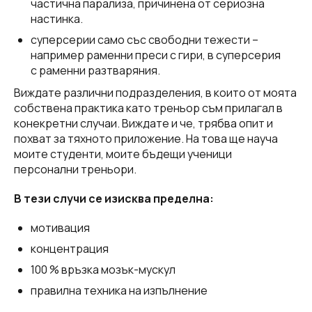
частична парализа, причинена от сериозна
настинка.
суперсерии само със свободни тежести –
например раменни преси с гири, в суперсерия
с раменни разтваряния.
Виждате различни подразделения, в които от моята
собствена практика като треньор съм прилагал в
конекретни случаи. Виждате и че, трябва опит и
похват за тяхното приложение. На това ще науча
моите студенти, моите бъдещи ученици
персонални треньори.
В тези случи се изисква пределна:
мотивация
концентрация
100 % връзка мозък-мускул
правилна техника на изпълнение