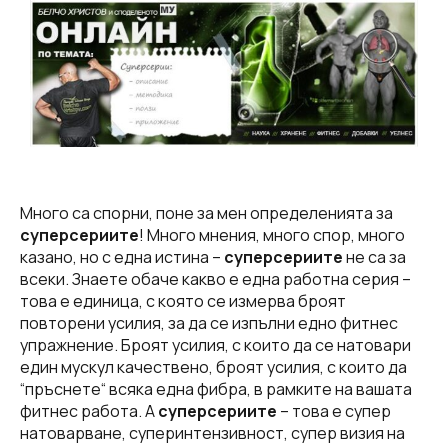
Много са спорни, поне за мен определенията за
суперсериите
! Много мнения, много спор, много
казано, но с една истина –
суперсериите
не са за
всеки. Знаете обаче какво е една работна серия –
това е единица, с която се измерва броят
повторени усилия, за да се изпълни едно фитнес
упражнение. Броят усилия, с които да се натовари
един мускул качествено, броят усилия, с които да
“пръснете“ всяка една фибра, в рамките на вашата
фитнес работа. А
суперсериите
– това е супер
натоварване, суперинтензивност, супер визия на