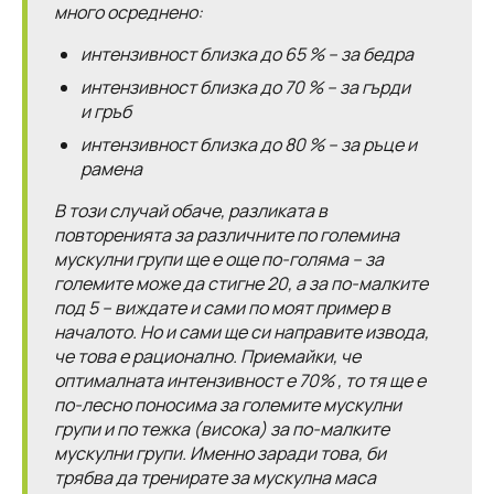
много осреднено:
интензивност близка до 65 % – за бедра
интензивност близка до 70 % – за гърди
и гръб
интензивност близка до 80 % – за ръце и
рамена
В този случай обаче, разликата в
повторенията за различните по големина
мускулни групи ще е още по-голяма – за
големите може да стигне 20, а за по-малките
под 5 – виждате и сами по моят пример в
началото. Но и сами ще си направите извода,
че това е рационално. Приемайки, че
оптималната интензивност е 70% , то тя ще е
по-лесно поносима за големите мускулни
групи и по тежка (висока) за по-малките
мускулни групи. Именно заради това, би
трябва да тренирате за мускулна маса