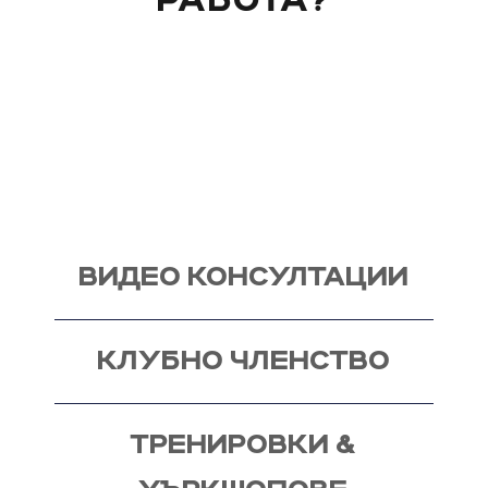
РАБОТА?
Вече над 20 години помагам индивидуално на
моите клиенти с цели и нужди, като магистър
по биология. Запознай се със стила ми на
работа и те очаквам на видео консултация, с
мен, от където започва и твоят процес - този
на промяната!
ВИДЕО КОНСУЛТАЦИИ
КЛУБНО ЧЛЕНСТВО
ТРЕНИРОВКИ &