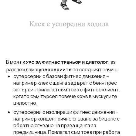
В моят
, аз
КУРС ЗА ФИТНЕС ТРЕНЬОР И ДИЕТОЛОГ
разглеждам
суперсериите
по следният начин:
суперсерии с базови фитнес движения –
например клек с щанга зад врат с бенч прес
за гърди. прилагал съм това с фитнес клиент,
когато съм търсел повече кръв в мускулите
цялостно.
суперсерии с изолиращи фитнес движения –
например концентрично сгъване за бицепс с
обратно сгъване на права щанга за
предмишница. Прилагал съм това при работа