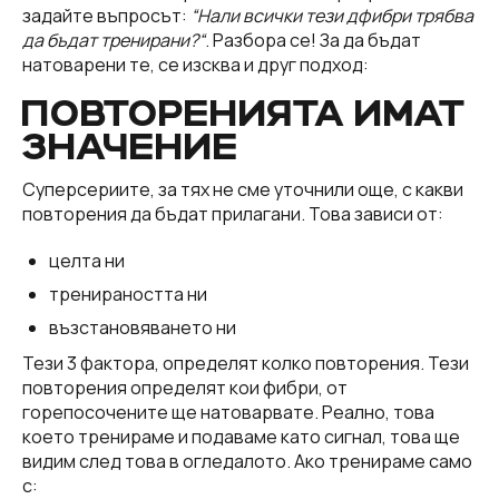
задайте въпросът:
“Нали всички тези дфибри трябва
да бъдат тренирани?“
. Разбора се! За да бъдат
натоварени те, се изсква и друг подход:
ПОВТОРЕНИЯТА ИМАТ
ЗНАЧЕНИЕ
Суперсериите, за тях не сме уточнили още, с какви
повторения да бъдат прилагани. Това зависи от:
целта ни
тренираността ни
възстановяването ни
Тези 3 фактора, определят колко повторения. Тези
повторения определят кои фибри, от
горепосочените ще натоварвате. Реално, това
което тренираме и подаваме като сигнал, това ще
видим след това в огледалото. Ако тренираме само
с: