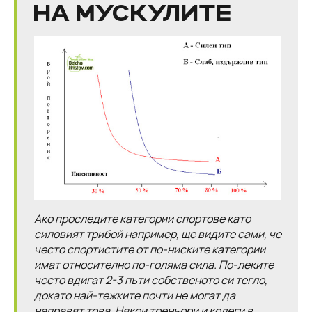
НА МУСКУЛИТЕ
Ако проследите категории спортове като
силовият трибой например, ще видите сами, че
често спортистите от по-ниските категории
имат относително по-голяма сила. По-леките
често вдигат 2-3 пъти собственото си тегло,
докато най-тежките почти не могат да
направят това. Някои треньори и колеги в