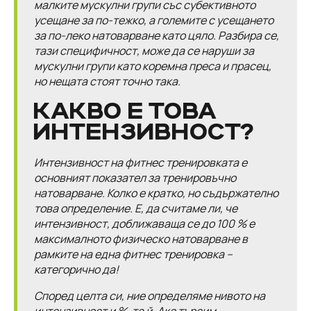
малките мускулни групи със субективното
усещане за по-тежко, а големите с усещането
за по-леко натоварване като цяло. Разбира се,
тази специфичност, може да се наруши за
мускулни групи като коремна преса и прасец,
но нещата стоят точно така.
КАКВО Е ТОВА
ИНТЕНЗИВНОСТ?
Интензивност на фитнес тренировката е
основният показател за тренировъчно
натоварване. Колко е кратко, но съдържателно
това определение. Е, да считаме ли, че
интензивност, доближаваща се до 100 % е
максималното физическо натоварване в
рамките на една фитнес тренировка –
категорично да!
Според целта си, ние определяме нивото на