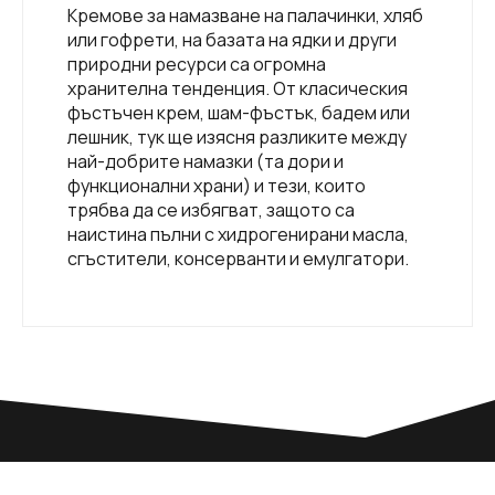
Kремове за намазване на палачинки, хляб
или гофрети, на базата на ядки и други
природни ресурси са огромна
хранителна тенденция. От класическия
фъстъчен крем, шам-фъстък, бадем или
лешник, тук ще изясня разликите между
най-добрите намазки (та дори и
функционални храни) и тези, които
трябва да се избягват, защото са
наистина пълни с хидрогенирани масла,
сгъстители, консерванти и емулгатори.