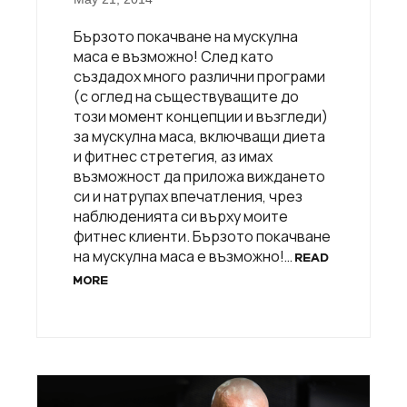
Бързото покачване на мускулна
маса е възможно! След като
създадох много различни програми
(с оглед на съществуващите до
този момент концепции и възгледи)
за мускулна маса, включващи диета
и фитнес стретегия, аз имах
възможност да приложа виждането
си и натрупах впечатления, чрез
наблюденията си върху моите
фитнес клиенти. Бързото покачване
на мускулна маса е възможно!…
READ
MORE