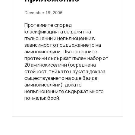
December 19, 2006
Протеините според
класификацията се делят на
пълноценни и непълноценни в
зависимост от съдържанието на
аминокиселини. Пълноценните
протеини съдържат пълен набор от
20 аминокиселини (осреднена
стойност, тъй като науката доказа
съществуването на още 8 вида
аминокиселини), докато
непълноценните съдържат много
по-малък брой.