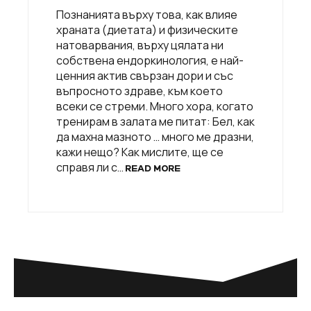
Познанията върху това, как влияе
храната (диетата) и физическите
натоварвания, върху цялата ни
собствена ендоркинология, е най-
ценния актив свързан дори и със
въпросното здраве, към което
всеки се стреми. Много хора, когато
тренирам в залата ме питат: Бел, как
да махна мазното … много ме дразни,
кажи нещо? Как мислите, ще се
справя ли с…
READ MORE