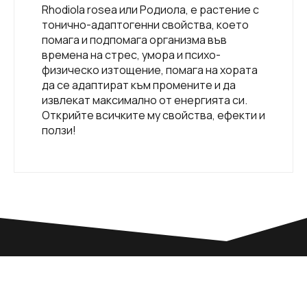
Rhodiola rosea или Родиола, е растение с
тонично-адаптогенни свойства, което
помага и подпомага организма във
времена на стрес, умора и психо-
физическо изтощение, помага на хората
да се адаптират към промените и да
извлекат максимално от енергията си.
Открийте всичките му свойства, ефекти и
ползи!