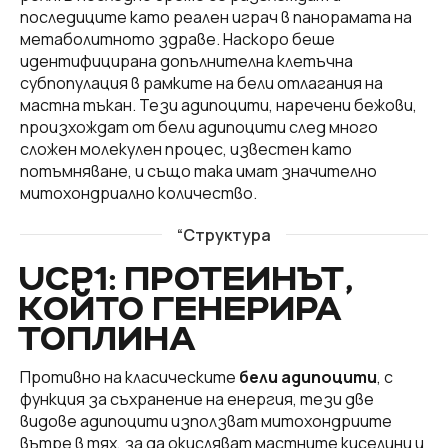
последиците като реален играч в панорамата на
метаболитното здраве. Наскоро беше
идентифицирана допълнителна клетъчна
субпопулация в рамките на бели отлагания на
мастна тъкан. Тези адипоцити, наречени бежови,
произхождат от бели адипоцити след много
сложен молекулен процес, известен като
потъмняване, и също така имат значително
митохондриално количество.
“Структура
UCP1: ПРОТЕИНЪТ,
КОЙТО ГЕНЕРИРА
ТОПЛИНА
Противно на класическите
бели адипоцити
, с
функция за съхранение на енергия, тези две
видове адипоцити използват митохондриите
вътре в тях, за да окисляват мастните киселини и