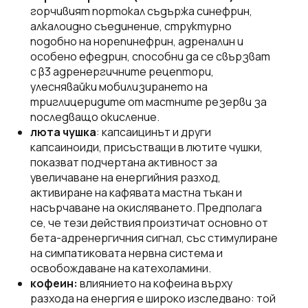
горчивият портокал съдържа синефрин,
алкалоидно съединение, структурно
подобно на норепинефрин, адреналин и
особено ефедрин, способни да се свързват
с β3 адренергичните рецептори,
улеснявайки мобилизирането на
триглицеридите от мастните резерви за
последващо окисление.
люта чушка
: капсаицинът и други
капсаиноиди, присъстващи в лютите чушки,
показват подчертана активност за
увеличаване на енергийния разход,
активиране на кафявата мастна тъкан и
насърчаване на окисляването. Предполага
се, че тези действия произтичат основно от
бета-адренергичния сигнал, със стимулиране
на симпатиковата нервна система и
освобождаване на катехоламини.
кофеин:
влиянието на кофеина върху
разхода на енергия е широко изследвано: той