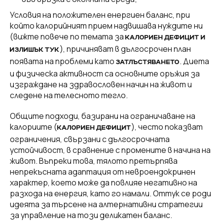
Условия на положителен енергиен баланс, при
който калорийният прием надвишава нуждите ни
(вижте повече по темата за
КАЛОРИЕН ДЕФИЦИТ И
), причиняват в дългосрочен план
ИЗЛИШЪК ТУК
появата на проблеми като
. Диета
ЗАТЛЪСТЯВАНЕТО
и физическа активност са основните оръжия за
изграждане на здравословен начин на живот и
следене на телесното тегло.
Общите подходи, базирани на ограничаване на
калориите (
), често показват
КАЛОРИЕН ДЕФИЦИТ
ограничения, свързани с дългосрочната
устойчивост, в сравнение с промените в начина на
живот. Въпреки това, тялото претърпява
непрекъсната адаптация от невроендокринен
характер, което може да повлияе негативно на
разхода на енергия, като го намали. Оттук се роди
идеята за търсене на алтернативни стратегии
за управление на този деликатен баланс.