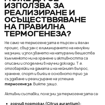
ИЗПОЛЗВА ЗА
РЕАЛИЗИРАНЕ И
ОСЪЩЕСТВВЯВАНЕ
НА ПРАВИЛНА
ТЕРМОГЕНЕЗА?
Не само че термогенезата е търсен и желан
процес, свързан с елиминирането на ненужни
мазнини, използването на натурални вещества
към менюто ни на хранене и активността са
описани и споделени в научни доклади. Т.е.
отговаряйки на дамата и на нейният въпрос,
хранене, спорт и билки е основното трио за
създаване и реализиране на успешна
термогенеза
. Вижте защо.
Активни съставки, полезни за термогенезата са:
горчив портокал (Citrus aurantium):