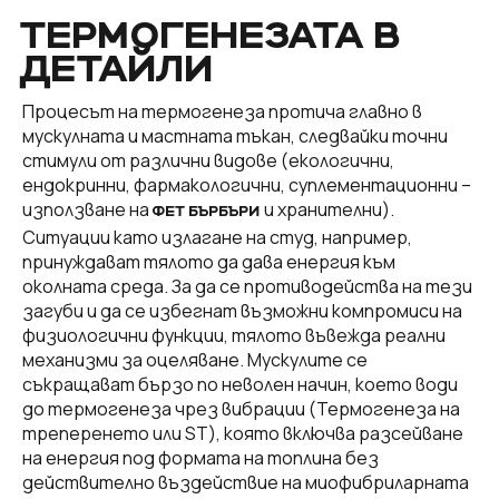
ТЕРМОГЕНЕЗАТА В
ДЕТАЙЛИ
Процесът на термогенеза протича главно в
мускулната и мастната тъкан, следвайки точни
стимули от различни видове (екологични,
ендокринни, фармакологични, суплементационни –
използване на
и хранителни).
ФЕТ БЪРБЪРИ
Ситуации като излагане на студ, например,
принуждават тялото да дава енергия към
околната среда. За да се противодейства на тези
загуби и да се избегнат възможни компромиси на
физиологични функции, тялото въвежда реални
механизми за оцеляване. Мускулите се
съкращават бързо по неволен начин, което води
до термогенеза чрез вибрации (Термогенеза на
треперенето или ST), която включва разсейване
на енергия под формата на топлина без
действително въздействие на миофибриларната