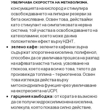
,
УВЕЛИЧАВА СКОРОСТТА НА МЕТАБОЛИЗМА
консумацията на кислород и стимулира
освобождаването на липидни резерви за
бета окисляване. Освен това, действайки
като стимулант на симпатиковата нервна
система, той участва в освобождаването на
катехоламини, което може да има
положителен ефект върху НДНТ.
зелено кафе:
зелените кафеени зърна
съдържат хлорогенна киселина, полифенол,
способен да се увеличава процеса на разпад
на кафявата мастна тъкна, усвояване на
глюкоза, което кара всичко това, тялото да
произвежда топлина – термогенеза. Освен
това изглежда действа върху
митохондриална функция чрез увеличаване
на експресията на UCP1.
гарциния камбоджа:
от кората е възможно
да се получи хидроксилимонена киселина,
молекула, която показва силно действие,