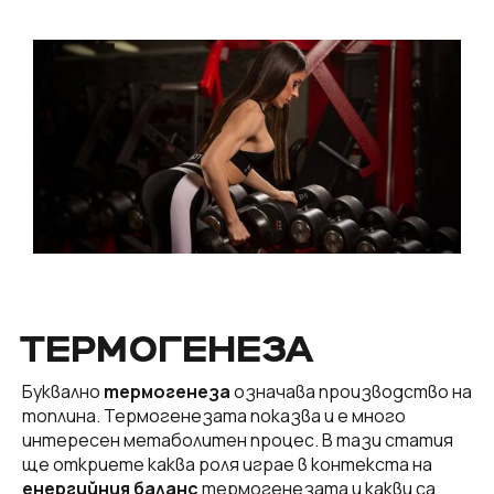
ТЕРМОГЕНЕЗА
Буквално
термогенеза
означава производство на
топлина. Термогенезата показва и е много
интересен метаболитен процес. В тази статия
ще откриете каква роля играе в контекста на
енергийния баланс
термогенезата и какви са