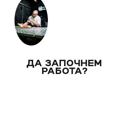
ДА ЗАПОЧНЕМ
РАБОТА?
Вече над 20 години помагам индивидуално на
моите клиенти с цели и нужди, като магистър
по биология. Запознай се със стила ми на
работа и те очаквам на видео консултация, с
мен, от където започва и твоят процес - този
на промяната!