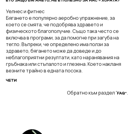
ЕТО ЗАЩО БЯГАНЕТО, НЕ Е ПОЛЕЗНО ЗА НАС – ХОРАТА?
Уелнес и фитнес
Бягането е популярно аеробно упражнение, за
което се смята, че подобрява здравето и
физическото благополучие. Също така често се
включва в програми, за да помогне при загуба на
тегло. Въпреки, че определено има ползи за
здравето, бягането може да доведе и до
неблагоприятни резултати, като наранявания на
гръбнака или стъпалото и глезена. Което накланя
везните трайно в едната посока.
ЧЕТИ
Обратно към раздел “
.
FAQ“