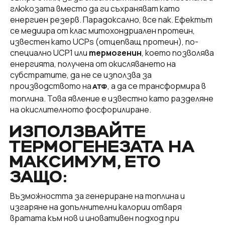
глюкозата вместо да ги съхраняват като
енергиен резерв. Парадоксално, все пак. Ефектът
се медиира от клас митохондриален протеин,
известен като UCPs (отцепващ протеин), по-
специално UCP1 или
термогенин
, което позволява
енергията, получена от окисляването на
субстратите, да не се използва за
производството на
, а да се трансформира в
АТФ
топлина. Това явление е известно като разделяне
на окислителното фосфорилиране.
ИЗПОЛЗВАЙТЕ
ТЕРМОГЕНЕЗАТА НА
МАКСИМУМ, ЕТО
ЗАЩО:
Възможността за генериране на топлина и
изгаряне на допълнителни калории отваря
вратата към нов и иновативен подход при