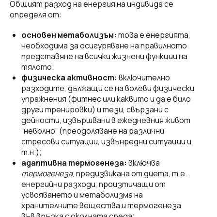
Общият разход на енергия на индивида се
определя от:
основен метаболизъм:
това е енергията,
необходима за осигуряване на правилното
представяне на всички жизнени функции на
тялото;
физическа активност:
включително
разходите, дължащи се на волеви физически
упражнения (фитнес или каквито и да е било
други тренировки) и тези, свързани с
дейности, извършвани в ежедневния живот
“неволно“ (преодоляване на различни
стресови ситуации, извънредни ситуации и
т.н.);
адаптивна термогенеза:
включва
термогенеза
, предизвикана от диета, т.е.
енергийни разходи, произтичащи от
усвояването и метаболизма на
хранителните вещества и термогенеза
във връзка с околната среда;