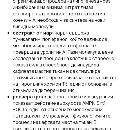
ограничаващо процеса на липогенеза чрез
инхибиране на ензима цитрат лиаза,
отговорен за производството на ацетил
коензим А, необходим за синтеза на нови
липидни молекули.
екстракт от нар:
нарът съдържа
пуникалагин, полифенол, който веднъж се
метаболизира от чревната флора се
превръща в уролитин А. Тази молекула, вече
изследвана в процеси на клетъчно стареене,
показа силна способност да индуцира
кафявата мастна тъкан и да стимулира
потъмняването чрез повишаването на нивата
на тироидния хормон Т3, един от основните
стимули за диференциация.
ресвератрол:
лабораторните изследвания
показват действие върху оста AMPK-Sirt1-
PGC1α, един от основните молекулярни
пътища, които управляват физиологичните
процеси на кафявата мастна тъкан. В
светлината на това е вероятно молекулата