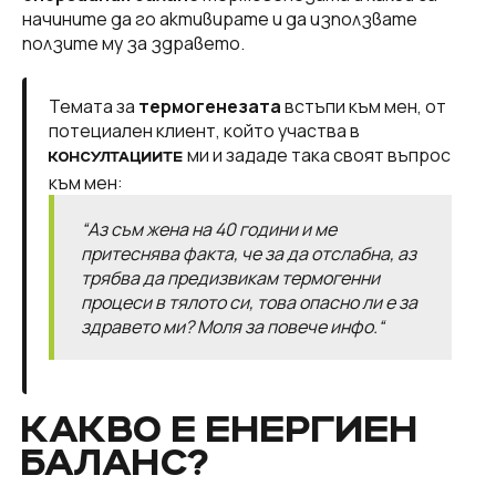
начините да гo активирате и да използвате
ползите му за здравето.
Темата за
термогенезата
встъпи към мен, от
потециален клиент, който участва в
ми и зададе така своят въпрос
КОНСУЛТАЦИИТЕ
към мен:
“Аз съм жена на 40 години и ме
притеснява факта, че за да отслабна, аз
трябва да предизвикам термогенни
процеси в тялото си, това опасно ли е за
здравето ми? Моля за повече инфо.“
КАКВО Е ЕНЕРГИЕН
БАЛАНС?