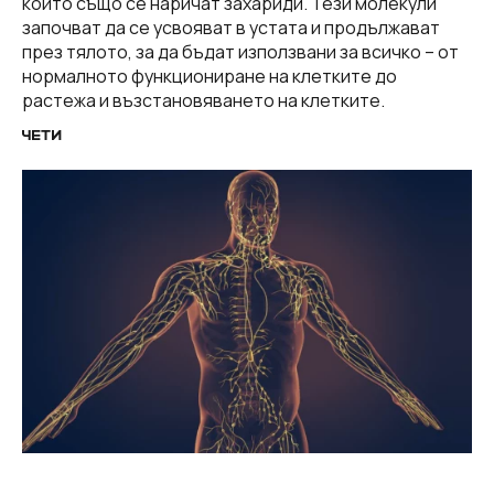
които също се наричат ​​захариди. Тези молекули
започват да се усвояват в устата и продължават
през тялото, за да бъдат използвани за всичко – от
нормалното функциониране на клетките до
растежа и възстановяването на клетките.
ЧЕТИ