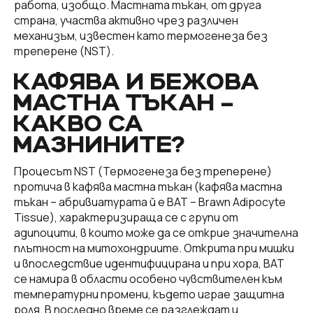
работа, изобщо. Мастната тъкан, от друга
страна, участва активно чрез различен
механизъм, известен като термогенеза без
треперене (NST).
КАФЯВА И БЕЖОВА
МАСТНА ТЪКАН –
КАКВО СА
МАЗНИНИТЕ?
Процесът NST (Термогенеза без треперене)
протича в кафява мастна тъкан (кафява мастна
тъкан – абривиатурата й е BAT – Brawn Adipocyte
Tissue), характеризираща се с групи от
адипоцити, в които може да се открие значителна
плътност на митохондриите. Открита при мишки
и впоследствие идентифицирана и при хора, BAT
се намира в области особено чувствителен към
температурни промени, където играе защитна
роля. В последно време се разглеждат и