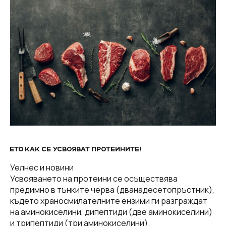
ЕТО КАК СЕ УСВОЯВАТ ПРОТЕИНИТЕ!
Уелнес и новини
Усвояването на протеини се осъществява
предимно в тънките черва (дванадесетопръстник),
където храносмилателните ензими ги разграждат
на аминокиселини, дипептиди (две аминокиселини)
и трипептиди (три аминокиселини).