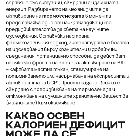
справяне със ситуации, свързани с излишната
енергия. Разбирането на механизмите за
активиране на
термогенезата
в момента
представлява едно от най-завладяващите
предизвикателства за света на научните
изследвания. Оставяйки настрана
фармакологичния подход, литературата е богата
на изследвания върху хранителни и добавъчни
съединения, потенциално способни да действат
на няколко фронта на процеса: активиране на BAT
– кафявата мастна тъкан, стимулиране на
потъмняването или насърчаване на експресията и
активността на UCP1. Просто казано, всичко е
свързано с предизвикване на термогенеза и
отклоняване на излишните хранителни вещества
(мазнините) към окисляване.
КАКВО ОСВЕН
КАЛОРИЕН ДЕФИЦИТ
МОЖЕ ДА СЕ