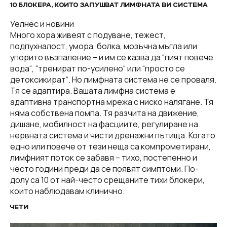
10 БЛОКЕРА, КОИТО ЗАПУШВАТ ЛИМФНАТА ВИ СИСТЕМА
Уелнес и новини
Много хора живеят с подуване, тежест,
подпухналост, умора, болка, мозъчна мъгла или
упорито възпаление – и им се казва да “пият повече
вода“, “тренират по-усилено“ или “просто се
детоксикират“. Но лимфната система не се проваля.
Тя се адаптира. Вашата лимфна система е
адаптивна транспортна мрежа с ниско налягане. Тя
няма собствена помпа. Тя разчита на движение,
дишане, мобилност на фасциите, регулиране на
нервната система и чисти дренажни пътища. Когато
едно или повече от тези неща са компрометирани,
лимфният поток се забавя – тихо, постепенно и
често години преди да се появят симптоми. По-
долу са 10 от най-често срещаните тихи блокери,
които наблюдавам клинично.
ЧЕТИ