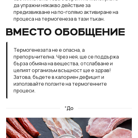
да упражни някакво действие за
предизвикване на по-голямо активиране на
процеса на термогенеза в тази тъкан.
ВМЕСТО ОБОБЩЕНИЕ
Термогенезата не е опасна, а
препоръчителна. Чрез нея, ще се поддържа
бърза обмяна на вещества, отслабване и
целият организъм всъщност ще е здрав!
Затова, бъдете в калориен дефицит и
използвайте ползите на термогенните
процеси.
“До