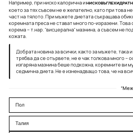
Например, при ниско калорична и
НИСКОВЪГЛЕХИДРАТН
което за тях съвсем не е желателно, като при това 
част на тялото. При мъжете диетата съкращава обико
коремната преса не стават много по-изразени. Това 
корема – т.нар. “висцерална“ мазнина, а съвсем не 
кожата.
Добрата новина за всички, както за мъжете, така и
трябва да се отървете, не е чак толкова много – о
изгаряна мазнина беше подкожна, коремните ви му
седмична диета. Не е изненадващо това, че на вси
“Меж