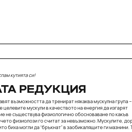
спам кутията си!
АТА РЕДУКЦИЯ
тавят възможността да тренират някаква мускулна група –
е целевите мускули в качеството на енергия да изгарят
ние не съществува физиологично обосноваване по какъв
ечето физиолози го считат за невъзможно. Мускулите, до
ито биха могли да “бръкнат” в заобикалящите ги мазнини. 