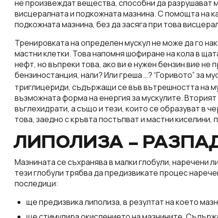
не произвеждат вещества, способни да разрушават м
висцералната и подкожната мазнина. С помощта на ка
подкожната мазнина, без да засяга при това висцера
Тренировката на определен мускул не може да го нак
мастни клетки. Това напомня шофиране на кола в щата
нефт, но въпреки това, ако ви е нужен бензин вие не 
бензиностанция, нали? Или греша …? “Горивото” за му
триглицериди, съдържащи се във вътрешността на му
възможната форма на енергия за мускулите. Вторият 
въглехидрати, а също и тези, които се образуват в ч
това, заедно с кръвта постъпват и мастни киселини, 
ЛИПОЛИЗА – РАЗПА
Мазнината се съхранява в малки глобули, наречени л
тези глобули трябва да предизвикате процес нарече
последици:
ще предизвика липолиза, в резултат на което маз
ще стимулира окислението на мазнините. Съдържащ