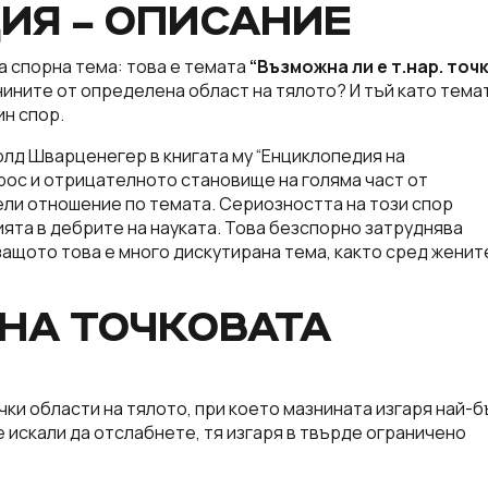
ИЯ – ОПИСАНИЕ
а спорна тема: това е темата
“Възможна ли е т.нар. точ
знините от определена област на тялото? И тъй като тема
ин спор.
олд Шварценегер в книгата му “Енциклопедия на
рос и отрицателното становище на голяма част от
ели отношение по темата. Сериозността на този спор
ята в дебрите на науката. Това безспорно затруднява
защото това е много дискутирана тема, както сред женит
СНА ТОЧКОВАТА
ички области на тялото, при което мазнината изгаря най-
те искали да отслабнете, тя изгаря в твърде ограничено