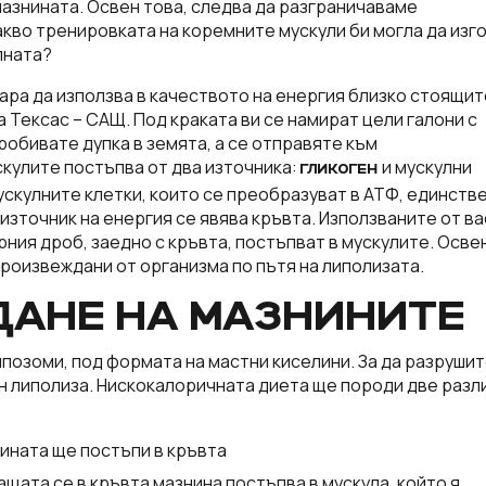
азнината. Освен това, следва да разграничаваме
кво тренировката на коремните мускули би могла да изг
лната?
ара да използва в качеството на енергия близко стоящит
 Тексас – САЩ. Под краката ви се намират цели галони с
пробивате дупка в земята, а се отправяте към
скулите постъпва от два източника:
и мускулни
ГЛИКОГЕН
скулните клетки, които се преобразуват в АТФ, единств
източник на енергия се явява кръвта. Използваните от ва
ерния дроб, заедно с кръвта, постъпват в мускулите. Осве
произвеждани от организма по пътя на липолизата.
ДАНЕ НА МАЗНИНИТЕ
ипозоми, под формата на мастни киселини. За да разруши
н липолиза. Нискокалоричната диета ще породи две разл
нината ще постъпи в кръвта
ата се в кръвта мазнина постъпва в мускула, който я