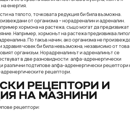
 на енергия.
сти на тялото, точковата редукция би била възможна.
роизвеждани от организма – норадреналин и адреналин.
 например хормона на растежа, също могат да предизвикат
лияние. Например, хормонът на растежа предизвиква липо
дреналина. По такъв начин, ако организма не произвежд
и здравия човек би била невъзможна, независимо от това
говият организъм. Норадреналинът и адреналинът се
ествуват в две разновидности: алфа-адренергически
и различни подтипове алфа-адренергически рецептори 
а-адренергическите рецептори.
СКИ РЕЦЕПТОРИ И
ИЯ НА МАЗНИНИ
ипове рецептори: