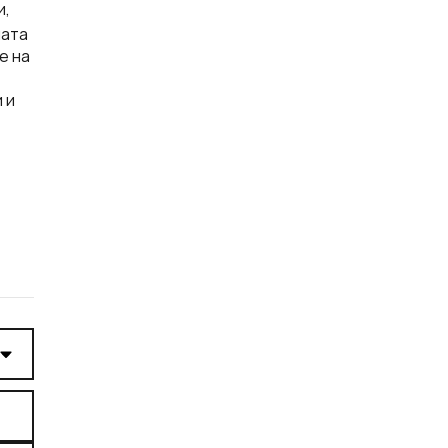
и,
ната
е на
 и