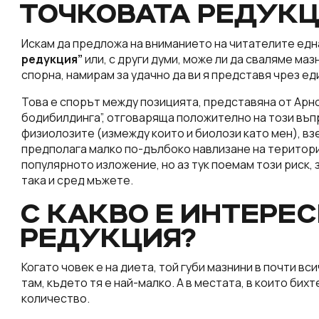
ТОЧКОВАТА РЕДУКЦ
Искам да предложа на вниманието на читателите едн
редукция”
или, с други думи, може ли да сваляме ма
спорна, намирам за удачно да ви я представя чрез ед
Това е спорът между позицията, представяна от Арн
бодибилдинга”, отговаряща положително на този въп
физиолозите (измежду които и биолози като мен), вз
предполага малко по-дълбоко навлизане на територи
популярното изложение, но аз тук поемам този риск, 
така и сред мъжете.
С КАКВО Е ИНТЕРЕ
РЕДУКЦИЯ?
Когато човек е на диета, той губи мазнини в почти вс
там, където тя е най-малко. А в местата, в които бих
количество.