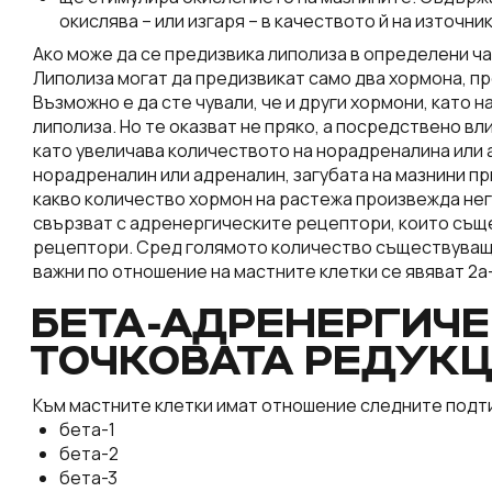
окислява – или изгаря – в качеството й на източник
Ако може да се предизвика липолиза в определени ча
Липолиза могат да предизвикат само два хормона, п
Възможно е да сте чували, че и други хормони, като
липолиза. Но те оказват не пряко, а посредствено в
като увеличава количеството на норадреналина или а
норадреналин или адреналин, загубата на мазнини пр
какво количество хормон на растежа произвежда не
свързват с адренергическите рецептори, които същ
рецептори. Сред голямото количество съществуващ
важни по отношение на мастните клетки се явяват 2
БЕТА-АДРЕНЕРГИЧЕ
ТОЧКОВАТА РЕДУКЦ
Към мастните клетки имат отношение следните подт
бета-1
бета-2
бета-3