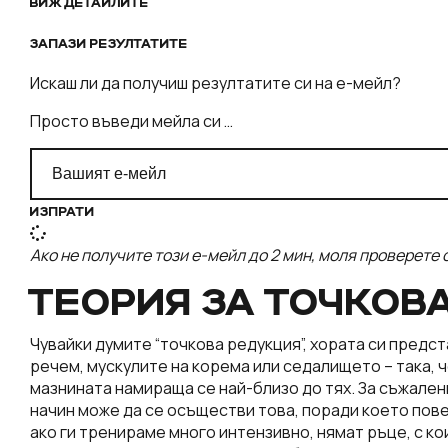
ВИЖ ДЕТАЙЛИТЕ
ЗАПАЗИ РЕЗУЛТАТИТЕ
Искаш ли да получиш резултатите си на е-мейл?
Просто въведи мейла си …
ИЗПРАТИ
Ако не получите този е-мейл до 2 мин, моля проверете 
ТЕОРИЯ ЗА ТОЧКОВ
Чувайки думите “точкова редукция”, хората си предс
речем, мускулите на корема или седалището – така, ч
мазнината намираща се най-близо до тях. За съжале
начин може да се осъществи това, поради което пов
ако ги тренираме много интензивно, нямат ръце, с ко