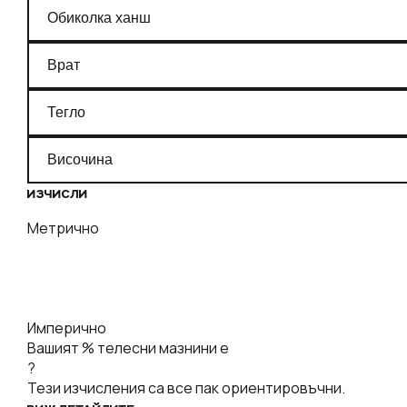
ИЗЧИСЛИ
Метрично
Имперично
Вашият % телесни мазнини е
?
Тези изчисления са все пак ориентировъчни.