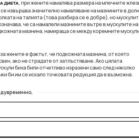
, при жените намалява размера на млечните жлез
А ДИЕТА
не се извършва значително намаляване на мазнините в дол
лката на талията (това разбира се е добре), но мускулит
означава, че са намалели мазнините вътре в мускулите на
подкожната мазнина, намираща се между коремните мускули
 за жените е фактът, че подкожната мазнина, от която
свен, ако не страдате от затлъстяване. Ако цялата
скули биха били отчетливо изразени само след няколко
чки би им се искало точковата редукция да е възможна.
дувременно,