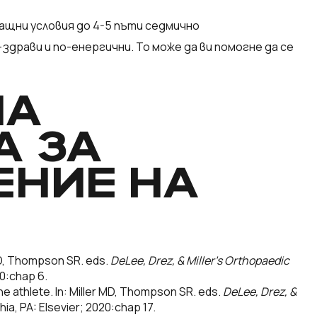
ащни условия до 4-5 пъти седмично
-здрави и по-енергични. То може да ви помогне да се
НА
А ЗА
ЕНИЕ НА
MD, Thompson SR. eds.
DeLee, Drez, & Miller’s Orthopaedic
20:chap 6.
he athlete. In: Miller MD, Thompson SR. eds.
DeLee, Drez, &
phia, PA: Elsevier; 2020:chap 17.