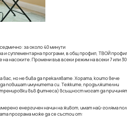
 седмично: за около 40 минути
на и суплементарна програми, в общ профил, ТВОЙ профил
 на насоките. Промени във всеки режим на всеки 7 или 30
вас, но не бива да прекалявате. Хората, които вече
а да повишат имунитета си. Тежките, продължителни
 тренировки във фитнеса) всъщност могат да причиня
умерено енергичен начин на живот, имат най-голяма по
та програма може да се състои от: