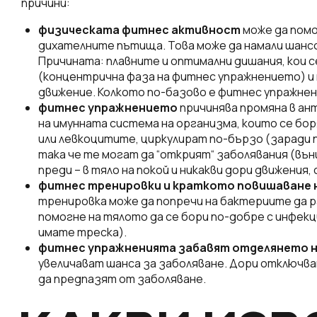
причини:
физическата фитнес активност
може да помо
дихателните пътища. Това може да намали шансов
Причината: плавните и оптимални дишания, кои с
(концентрична фаза на фитнес упражнението) и 
движение. Колкото по-базово е фитнес упражнен
фитнес упражнението
причинява промяна в ан
на имунната система на организма, които се бор
или левкоцитите, циркулират по-бързо (заради 
така че те могат да “открият“ заболявания (вън
преди – в тяло на покой и никакви дори движения,
фитнес тренировки и краткото повишаване 
тренировка може да попречи на бактериите да 
помогне на тялото да се бори по-добре с инфекц
имате треска).
фитнес упражненията забавят отделянето н
увеличават шанса за заболяване. Дори отключва
да предпазят от заболяване.