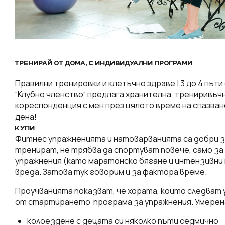
ТРЕНИРАЙ ОТ ДОМА, С ИНДИВИДУАЛНИ ПРОГРАМИ
Правилни тренировки и клетъчно здраве | 3 до 4 пъти
“Клубно членство“ предлага хранителна, трениривъч
кореспонденция с мен през цялото време на спазване
дена!
КУПИ
Фитнес упражненията и натоварванията са добри за 
тренират, не трябва да спортуват повече, само з
упражнения (като маратонско бягане и интензивни
вреда. Затова тук говорим и за фактора време.
Проучванията показват, че хората, които следват 
от стартирането програма за упражнения. Умерена
колоездене с децата си няколко пъти седмично