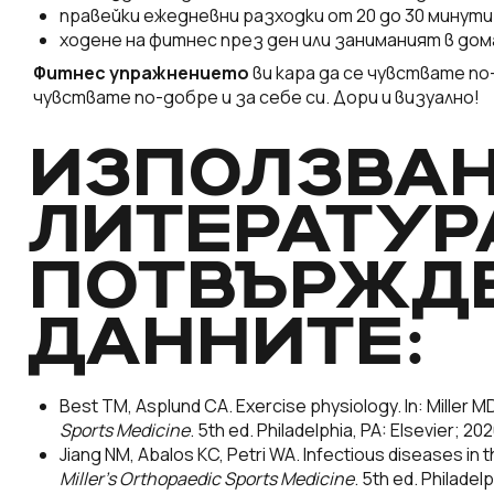
правейки ежедневни разходки от 20 до 30 минути
ходене на фитнес през ден или заниманият в дом
Фитнес упражнението
ви кара да се чувствате по
чувствате по-добре и за себе си. Дори и визуално!
ИЗПОЛЗВА
ЛИТЕРАТУР
ПОТВЪРЖД
ДАННИТЕ:
Best TM, Asplund CA. Exercise physiology. In: Miller 
Sports Medicine
. 5th ed. Philadelphia, PA: Elsevier; 20
Jiang NM, Abalos KC, Petri WA. Infectious diseases in t
Miller’s Orthopaedic Sports Medicine
. 5th ed. Philadel