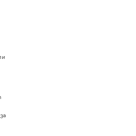
 и
т
лза