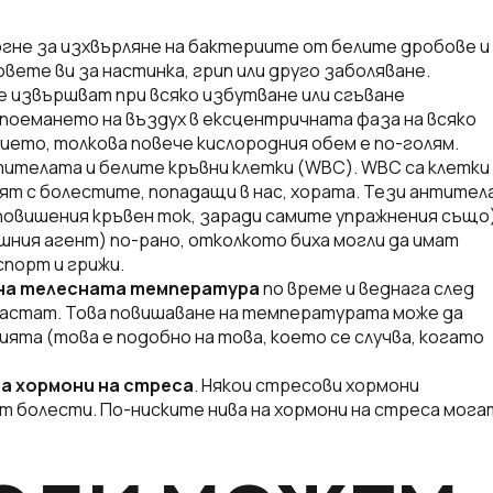
гне за изхвърляне на бактериите от белите дробове и
ете ви за настинка, грип или друго заболяване.
е извършват при всяко избутване или сгъване
поемането на въздух в ексцентричната фаза на всяко
ието, толкова повече кислородния обем е по-голям.
тителата и белите кръвни клетки (WBC). WBC са клетки
ят с болестите, попадащи в нас, хората. Тези антител
повишения кръвен ток, заради самите упражнения също)
шния агент) по-рано, отколкото биха могли да имат
 спорт и грижи.
на телесната температура
по време и веднага след
растат. Това повишаване на температурата може да
ията (това е подобно на това, което се случва, когато
а хормони на стреса
. Някои стресови хормони
т болести. По-ниските нива на хормони на стреса мога