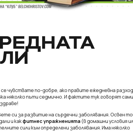
ОРЕДНАТА
ИЛИ
?
 се чувствате по-добре, ако правите ежедневна разхо
ка няколко пъти седмично. И фактите тук говорят сами
 здраве!
те си за развитие на сърдечни заболявания. Освен то
али и как
фитнес упражненията
(в домашни условия и
елните сили към определени заболявания. Има няколко