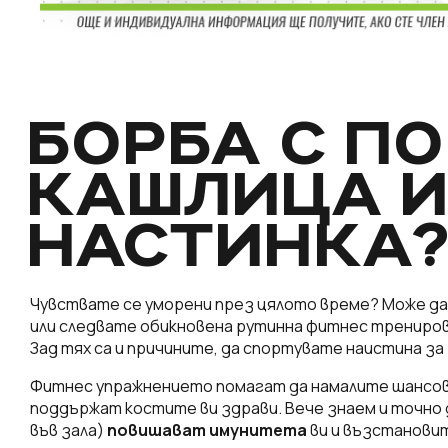
БОРБА С П
КАШЛИЦА 
НАСТИНКА
Чувствате се уморени през цялото време? Може да
или следвате обикновена рутинна фитнес трениров
Зад тях са и причините, да спортувате наистина за
Фитнес упражнението помагат да намалите шансове
поддържат костите ви здрави. Вече знаем и точно д
във зала)
повишават имунитета
ви и възстановит