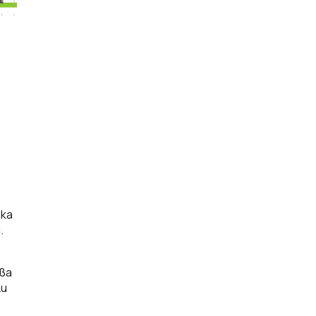
дка
.
ва
ли