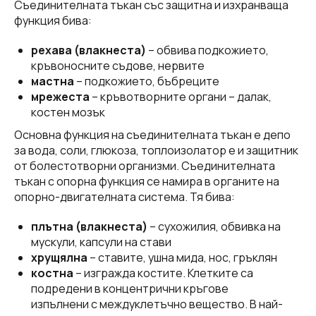
Съединителната тъкан със защитна и изхранваща
функция бива:
рехава (влакнеста)
– обвива подкожието,
кръвоносните съдове, нервите
мастна
– подкожието, бъбреците
мрежеста
– кръвотворните органи – далак,
костен мозък
Основна функция на съединителната тъкан е депо
за вода, соли, глюкоза, топлоизолатор е и защитник
от болестотворни организми. Съединителната
тъкан с опорна функция се намира в органите на
опорно-двигателната система. Тя бива:
плътна (влакнеста)
– сухожилия, обвивка на
мускули, капсули на стави
хрущялна
– ставите, ушна мида, нос, гръклян
костна
– изгражда костите. Клетките са
подредени в концентрични кръгове
изпълнени с междуклетъчно вещество. В най-