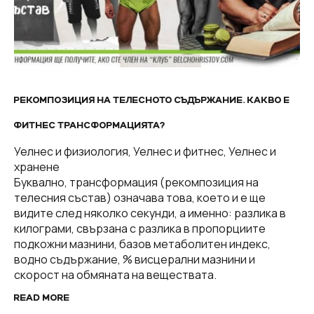
РЕКОМПОЗИЦИЯ НА ТЕЛЕСНОТО СЪДЪРЖАНИЕ. КАКВО Е
ФИТНЕС ТРАНСФОРМАЦИЯТА?
Уелнес и физиология, Уелнес и фитнес, Уелнес и
хранене
Буквално, трансформация (рекомпозиция на
телесния състав) означава това, което и е ще
видите след няколко секунди, a именно: разлика в
килограми, свързана с разлика в пропорциите
подкожни мазнини, базов метаболитен индекс,
водно съдържание, % висцерални мазнини и
скорост на обмяната на веществата.
READ MORE