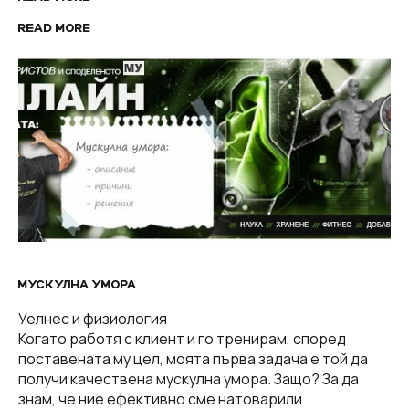
READ MORE
МУСКУЛНА УМОРА
Уелнес и физиология
Когато работя с клиент и го тренирам, според
поставената му цел, моята първа задача е той да
получи качествена мускулна умора. Защо? За да
знам, че ние ефективно сме натоварили