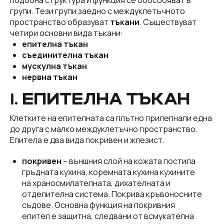
подобна структура и функция се обособяват в
групи. Тези групи заедно с междуклетъчното
пространство образуват
тъкани
. Съществуват
четири основни вида тъкани:
епителна тъкан
съединителна тъкан
мускулна тъкан
нервна тъкан
І. ЕПИТЕЛНА ТЪКАН
Клетките на епителната са плътно прилепнали една
до друга с малко междуклетъчно пространство.
Епитела е два вида покривен и жлезист.
покривен
– външния слой на кожата постила
гръдната кухина, коремната кухина кухините
на храносмилателната, дихателната и
отделителна система. Покрива кръвоносните
съдове. Основна функция на покривния
епител е защитна, следвани от всмукателна