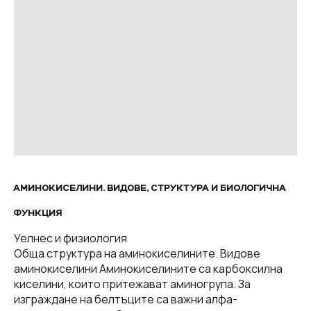
АМИНОКИСЕЛИНИ. ВИДОВЕ, СТРУКТУРА И БИОЛОГИЧНА
ФУНКЦИЯ
Уелнес и физиология
Обща структура на аминокиселините. Видове
аминокиселини Аминокиселините са карбоксилна
киселини, които притежават аминогрупа. За
изграждане на белтъците са важни алфа-