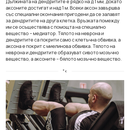
Дължината на дендритите е рядко на д 1 мм, докато
аксоните достигат и над 1 м. Всеки аксон завършва
със специални окончания пригодени да се залавят
за дендритите на друга клетка. Връзката помежду
им се осъществява с помощта на специално
вещество – медиатор. Тялото на неврона и
дендритите са покрити само с клетъчна обвивка, а
аксона е покрит с миелинова обвивка. Тялото на
неврона и дендритите образуват сивото мозъчно
вещество, а аксоните – бялото мозъчно вещество.
“<