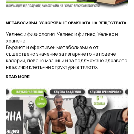
МЕТАБОЛИЗЪМ. УСКОРЯВАНЕ ОБМЯНАТА НА ВЕЩЕСТВАТА.
Уелнес и физиология, Уелнес и фитнес, Уелнес и
хранене
Бързият и ефективен метаболизъм е от
съществено значение за изгарянето на повече
калории, повече мазнини и за поддържане здравето
на всички клетъчни структури в тялото.
READ MORE