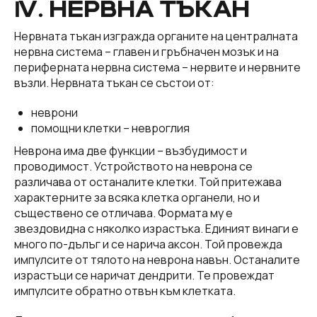
ІV. НЕРВНА ТЪКАН
Нервната тъкан изгражда органите на централната
нервна система – главен и гръбначен мозък и на
периферната нервна система – нервите и нервните
възли. Нервната тъкан се състои от:
неврони
помощни клетки – невроглия
Неврона има две функции – възбудимост и
проводимост. Устройството на неврона се
различава от останалите клетки. Той притежава
характерните за всяка клетка органели, но и
съществено се отличава. Формата му е
звездовидна с няколко израстъка. Единият винаги е
много по-дълъг и се нарича аксон. Той провежда
импулсите от тялото на неврона навън. Останалите
израстъци се наричат дендрити. Те провеждат
импулсите обратно отвън към клетката.