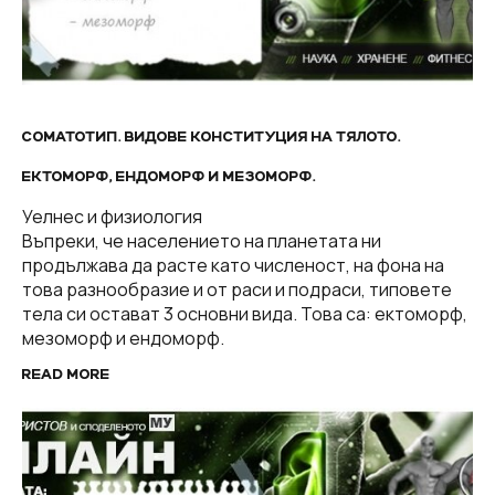
СОМАТОТИП. ВИДОВЕ КОНСТИТУЦИЯ НА ТЯЛОТО.
ЕКТОМОРФ, ЕНДОМОРФ И МЕЗОМОРФ.
Уелнес и физиология
Въпреки, че населението на планетата ни
продължава да расте като численост, на фона на
това разнообразие и от раси и подраси, типовете
тела си остават 3 основни вида. Това са: ектоморф,
мезоморф и ендоморф.
READ MORE