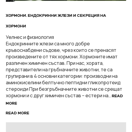
ХОРМОНИ. ЕНДОКРИННИ ЖЛЕЗИ И СЕКРЕЦИЯ НА
ХОРМОНИ
Уелнес и физиология
Ендокринните жлези са много добре
кръвоснабдени съдове, чрез които се пренасят
произведените от тях хормони. Хормоните имат
различен химичен състав. При нас, хората,
представители на гръбначните животни, те са
групирани в 4 основни категории: производни на
аминокиселини белтъчно пептидни гликопротеид
стероиди При безгръбначните животни се срещат
хормони и с друг химичен състав – естери на…
READ
MORE
READ MORE