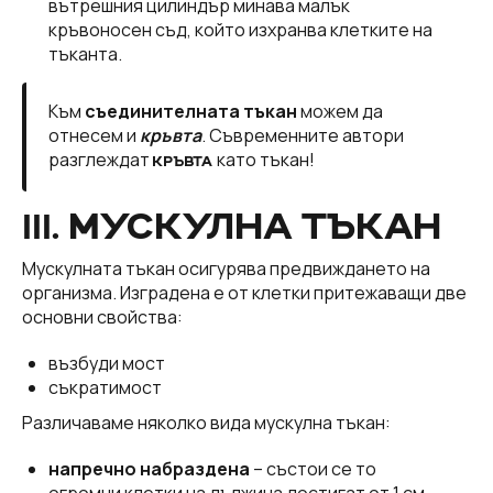
вътрешния цилиндър минава малък
кръвоносен съд, който изхранва клетките на
тъканта.
Към
съединителната тъкан
можем да
отнесем и
кръвта
. Съвременните автори
разглеждат
като тъкан!
КРЪВТА
ІІІ. МУСКУЛНА ТЪКАН
Мускулната тъкан осигурява предвиждането на
организма. Изградена е от клетки притежаващи две
основни свойства:
възбуди мост
съкратимост
Различаваме няколко вида мускулна тъкан:
напречно набраздена
– състои се то
огромни клетки на дължина достигат от 1 см