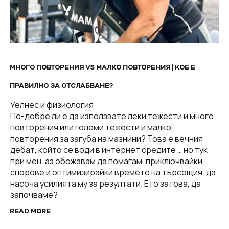
МНОГО ПОВТОРЕНИЯ VS МАЛКО ПОВТОРЕНИЯ | КОЕ Е
ПРАВИЛНО ЗА ОТСЛАБВАНЕ?
Уелнес и физиология
По-добре ли е да използвате леки тежести и много
повторения или големи тежести и малко
повторения за загуба на мазнини? Това е вечния
дебат, който се води в интернет средите … но тук
при мен, аз обожавам да помагам, приключвайки
спорове и оптимизирайки времето на търсещия, да
насоча усилията му за резултати. Ето затова, да
започваме?
READ MORE