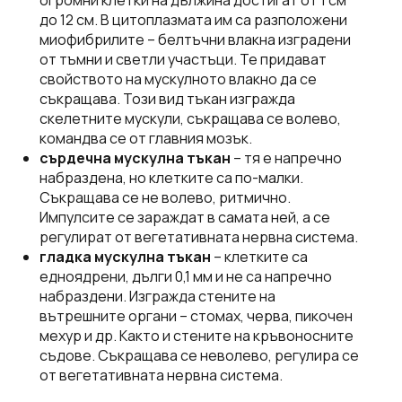
до 12 см. В цитоплазмата им са разположени
миофибрилите – белтъчни влакна изградени
от тъмни и светли участъци. Те придават
свойството на мускулното влакно да се
съкращава. Този вид тъкан изгражда
скелетните мускули, съкращава се волево,
командва се от главния мозък.
сърдечна мускулна тъкан
– тя е напречно
набраздена, но клетките са по-малки.
Съкращава се не волево, ритмично.
Импулсите се зараждат в самата ней, а се
регулират от вегетативната нервна система.
гладка мускулна тъкан
– клетките са
едноядрени, дълги 0,1 мм и не са напречно
набраздени. Изгражда стените на
вътрешните органи – стомах, черва, пикочен
мехур и др. Както и стените на кръвоносните
съдове. Съкращава се неволево, регулира се
от вегетативната нервна система.