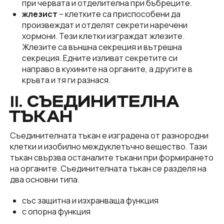
при червата и отделителна при бъбреците.
жлезист
– клетките са приспособени да
произвеждат и отделят секрети наречени
хормони. Тези клетки изграждат жлезите.
Жлезите са външна секреция и вътрешна
секреция. Едните изливат секретите си
направо в кухините на органите, а другите в
кръвта и тя ги разнася.
ІІ. СЪЕДИНИТЕЛНА
ТЪКАН
Съединителната тъкан е изградена от разнородни
клетки и изобилно междуклетъчно вещество. Тази
тъкан свързва останалите тъкани при формирането
на органите. Съединителната тъкан се разделя на
два основни типа.
със защитна и изхранваща функция
с опорна функция