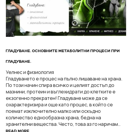
ГЛАДУВАНЕ. ОСНОВНИТЕ МЕТАБОЛИТНИ ПРОЦЕСИ ПРИ
ГЛАДУВАНЕ.
Уелнес и физиология
Гладуването е процес на пълно лишаване на храна.
По този начин спира всичко и целият достъп до
мазнини, протеин и въглехидрати до клетките е
екзогенно прекратен! Гладуване може да се
охарактеризира и още като процес, в който се
поемат изключително малко или оскъдно
количество еднообразна храна, бедна на
хранителни вещества. Често, това аз го наричам…
READ MORE