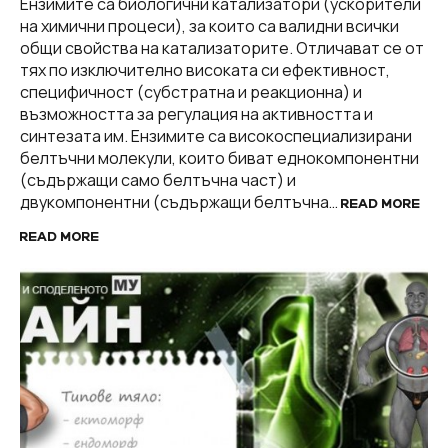
Ензимите са биологични катализатори (ускорители
на химични процеси), за които са валидни всички
общи свойства на катализаторите. Отличават се от
тях по изключително високата си ефективност,
специфичност (субстратна и реакционна) и
възможността за регулация на активността и
синтезата им. Ензимите са високоспециализирани
белтъчни молекули, които биват еднокомпонентни
(съдържащи само белтъчна част) и
двукомпонентни (съдържащи белтъчна…
READ MORE
READ MORE