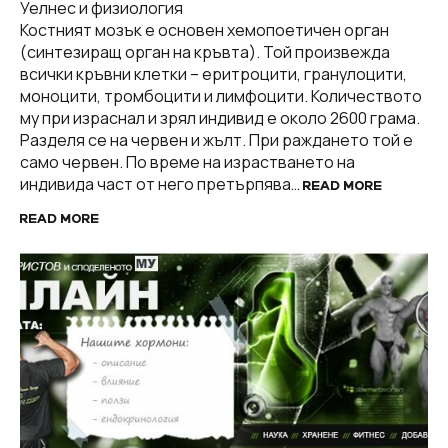
Уелнес и физиология
Костният мозък е основен хемопоетичен орган
(синтезиращ орган на кръвта). Той произвежда
всички кръвни клетки – еритроцити, гранулоцити,
моноцити, тромбоцити и лимфоцити. Количеството
му при израснал и зрял индивид е около 2600 грама.
Разделя се на червен и жълт. При раждането той е
само червен. По време на израстването на
индивида част от него претърпява…
READ MORE
READ MORE