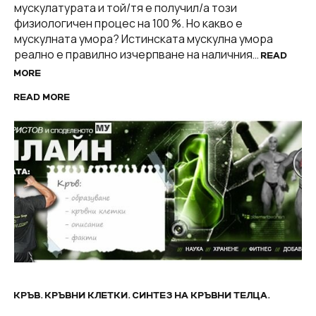
мускулатурата и той/тя е получил/а този
физиологичен процес на 100 %. Но какво е
мускулната умора? Истинската мускулна умора
реално е правилно изчерпване на наличния…
READ
MORE
READ MORE
КРЪВ. КРЪВНИ КЛЕТКИ. СИНТЕЗ НА КРЪВНИ ТЕЛЦА.