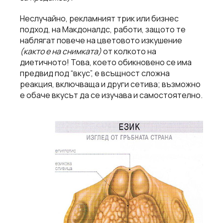
Неслучайно, рекламният трик или бизнес
подход, на Макдоналдс, работи, защото те
наблягат повече на цветовото изкушение
(както е на снимката)
от колкото на
диетичното! Това, което обикновено се има
предвид под “вкус”, е всъщност сложна
реакция, включваща и други сетива; възможно
е обаче вкусът да се изучава и самостоятелно.