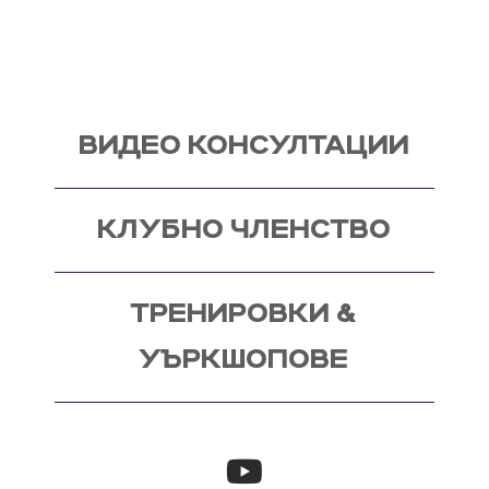
мен, от където започва и твоят процес - този
на промяната!
ВИДЕО КОНСУЛТАЦИИ
КЛУБНО ЧЛЕНСТВО
ТРЕНИРОВКИ &
УЪРКШОПОВЕ