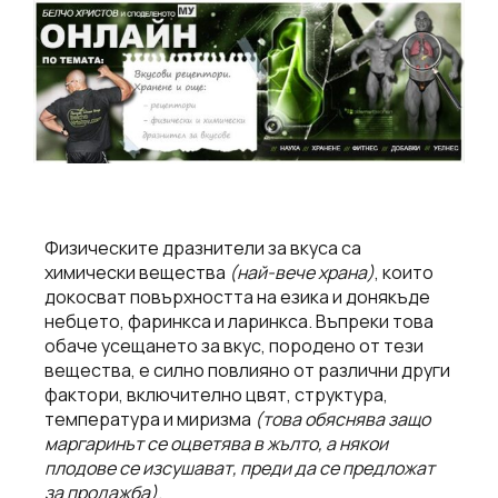
Физическите дразнители за вкуса са
химически вещества
(най-вече храна)
, които
докосват повърхността на езика и донякъде
небцето, фаринкса и ларинкса. Въпреки това
обаче усещането за вкус, породено от тези
вещества, е силно повлияно от различни други
фактори, включително цвят, структура,
температура и миризма
(това обяснява защо
маргаринът се оцветява в жълто, а някои
плодове се изсушават, преди да се предложат
за продажба)
.