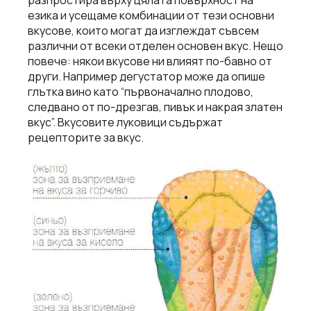
разпростира върху цялата повърхност на
езика и усещаме комбинации от тези основни
вкусове, които могат да изглеждат съвсем
различни от всеки отделен основен вкус. Нещо
повече: някои вкусове ни влияят по-бавно от
други. Например дегустатор може да опише
глътка вино като “първоначално плодово,
следвано от по-дрезгав, пивък и накрая златен
вкус”. Вкусовите луковици съдържат
рецепторите за вкус.