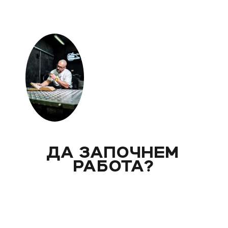
ДА ЗАПОЧНЕМ
РАБОТА?
Вече над 20 години помагам индивидуално на
моите клиенти с цели и нужди, като магистър
по биология. Запознай се със стила ми на
работа и те очаквам на видео консултация, с