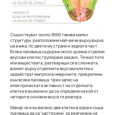
Съществуват около 9000 такива малки
структури, разположени най-вече върху върха
на езика, по двете му страни и задната част.
Всяка луковица съдържа около дузина отделни
вкусови клетки, групирани заедно. Течностите
или веществата, разтварящи се в слюнката,
влияят върху отделните вкусови клетки и
задействат импулси в невроните, прикрепени
към всяка луковица. Чрез запис на
електрическата активност на отделната
клетка е възможно да се определи на кой от
четирите основни вкуса тя реагира.
Макар че е възможно две клетки в една и съща
луковица да са “настроени” за реагиране на