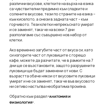
различни вкусове, клетките на върха на езика
са чувствителни предимно към сладките и
солените вкусове, тези по страните на езика –
към киселото, а онези в задната част – към
горчивото. Тези клетки непрекъснато умират
и се заменят, така че на всеки 7 дни
разполагаме със съвършено нов набор от
клетки.
Ако временно загубите част от вкуса си, като
си изгорите част от луковиците с горещо
кафе, можете да разчитате, че в рамките на 7
дни ще се възстановите, защото разрушените
луковици ще бъдат заменени от нови. С
възрастта обаче някои от вкусовите луковици
умират и не се заменят, така че във вкусовото
ни сетиво настъпва необратима промяна.
Обратно към раздел
“АНАТОМИЯ И
.
ФИЗИОЛОГИЯ“